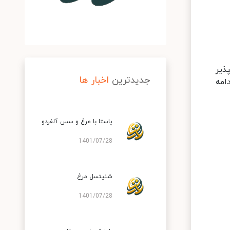
ذیر
جدیدترین
اخبار ها
امه
پاستا با مرغ و سس آلفردو
1401/07/28
شنیتسل مرغ
1401/07/28