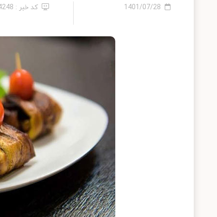
1401/07/28
کد خبر : 14248