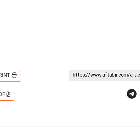
https://www.aftabir.com/art
RINT
DF