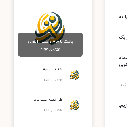
 به
 یک
پاستا با مرغ و سس آلفردو
1401/07/28
مزه
وبی
شنیتسل مرغ
1401/07/28
ید.
طرز تهیه جیب تاجر
یم.
1401/07/28