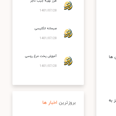
طرز تهیه جیب تاجر
1401/07/28
صبحانه انگلیسی
1401/07/28
 ها
آموزش پخت مرغ روسی
1401/07/28
 به
بروزترین
اخبار ها