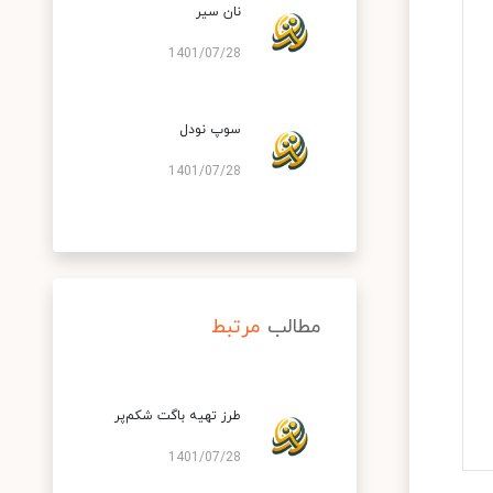
نان سیر
1401/07/28
سوپ نودل
1401/07/28
مطالب
مرتبط
طرز تهیه باگت شکم‌پر
1401/07/28