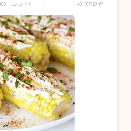
1401/07/28
کد خبر : 14031