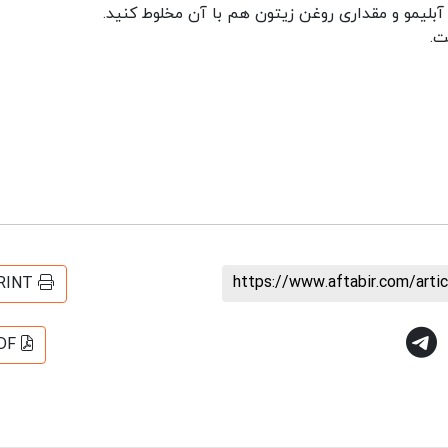
https://www.aftabir.com/art
RINT
DF