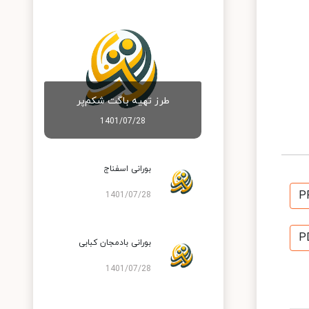
طرز تهیه باگت شکم‌پر
1401/07/28
بورانی اسفناج
P
1401/07/28
P
بورانی بادمجان کبابی
1401/07/28