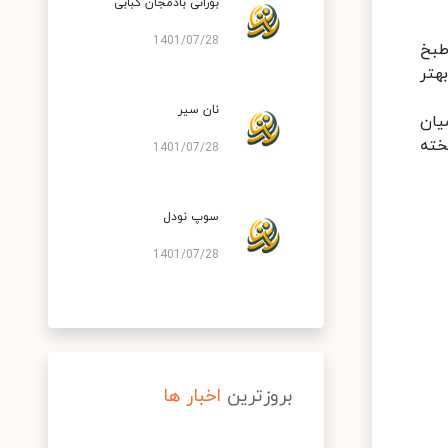
بورانی بادمجان کبابی
1401/07/28
طبخ
هتر
نان سیر
یان
خته
1401/07/28
سوپ نودل
1401/07/28
بروزترین
اخبار ها