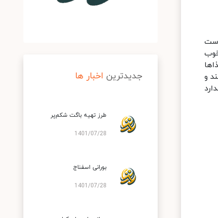
وست
خوب
اها
جدیدترین
اخبار ها
د و
ارد
طرز تهیه باگت شکم‌پر
1401/07/28
بورانی اسفناج
1401/07/28