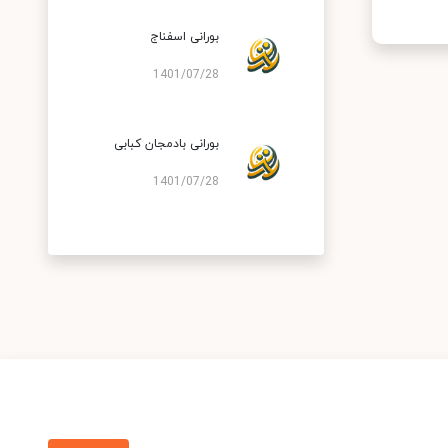
بورانی اسفناج
1401/07/28
بورانی بادمجان کبابی
1401/07/28