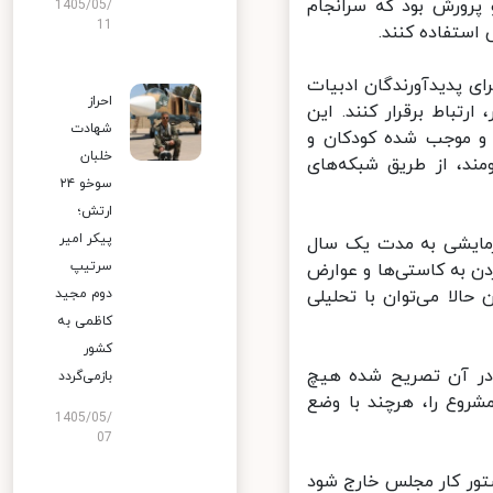
 پرورش بود که سرانجام
1405/05/
11
استفاده کنند.
ی پدیدآورندگان ادبیات
احراز
باط برقرار کنند. این
شهادت
 و موجب شده کودکان و
خلبان
د، از طریق شبکه‌های
سوخو ۲۴
ارتش؛
پیکر امیر
زمایشی به مدت یک سال
سرتیپ
ن به کاستی‌ها و عوارض
لا می‌توان با تحلیلی
دوم مجید
کاظمی به
کشور
ر آن تصریح شده هیچ‏
بازمی‌گردد
شروع‏ را، هرچند با وضع
1405/05/
07
تور کار مجلس خارج شود