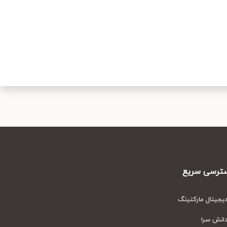
رسی سریع
یتال مارکتینگ
نش سرا