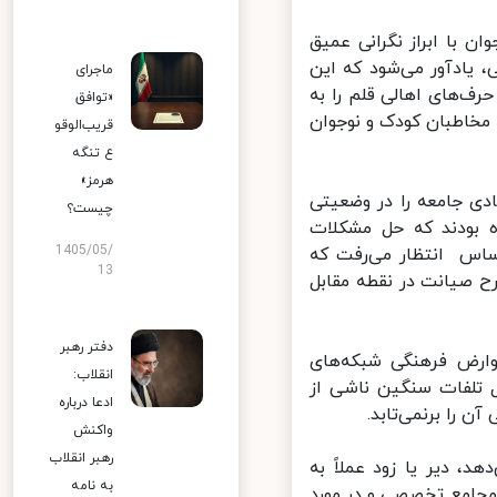
 با ابراز نگرانی عمیق
 یادآور می‌شود که این
ماجرای
‌ه­ای اهالی قلم را به
«توافق
مخاطبان کودک و نوجوان
قریب‌الوقو
ع تنگه
هرمز»
 جامعه را در وضعیتی
چیست؟
ه بودند که حل مشکلات
1405/05/
اس انتظار می‌رفت که
13
صیانت در نقطه‌ مقابل
دفتر رهبر
ارض فرهنگی شبکه‌های
انقلاب:
تلفات سنگین ناشی از
ادعا درباره
را برنمی‌تابد.
واکنش
رهبر انقلاب
 دیر یا زود عملاً به
به نامه
جامع تخصصی و در مورد