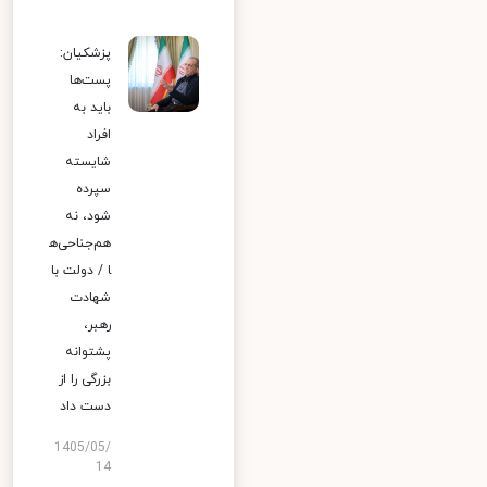
پزشکیان:
پست‌ها
باید به
افراد
شایسته
سپرده
شود، نه
هم‌جناحی‌ه
ا / دولت با
شهادت
رهبر،
پشتوانه
بزرگی را از
دست داد
1405/05/
14