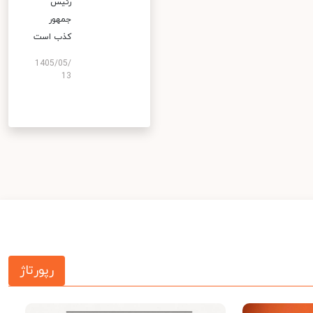
رئیس
جمهور
کذب است
1405/05/
13
رپورتاژ