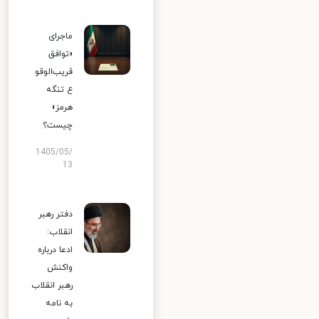
ماجرای
«توافق
قریب‌الوقو
ع تنگه
هرمز»
چیست؟
1405/05/
13
دفتر رهبر
انقلاب:
ادعا درباره
واکنش
رهبر انقلاب
به نامه