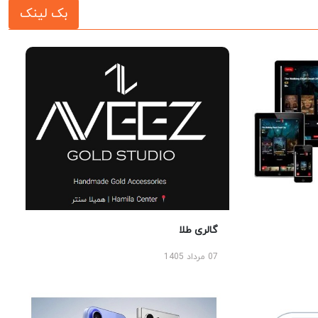
بک لینک
گالری طلا
07 مرداد 1405