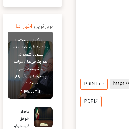
بروزترین
اخبار ها
پزشکیان: پست‌ها
باید به افراد شایسته
سپرده شود، نه
هم‌جناحی‌ها / دولت
با شهادت رهبر،
پشتوانه بزرگی را از
https
دست داد
PRINT
1405/05/14
PDF
ماجرای
«توافق
قریب‌الوقو