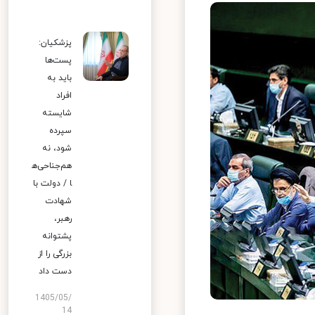
پزشکیان:
پست‌ها
باید به
افراد
شایسته
سپرده
شود، نه
هم‌جناحی‌ه
ا / دولت با
شهادت
رهبر،
پشتوانه
بزرگی را از
دست داد
1405/05/
14