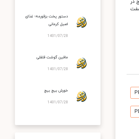
 در
اد سفت
دستور پخت بزقورمه؛ غذای
اصیل کرمانی
1401/07/28
مافین گوشت قلقلی
1401/07/28
خورش بیج بیج
P
1401/07/28
P