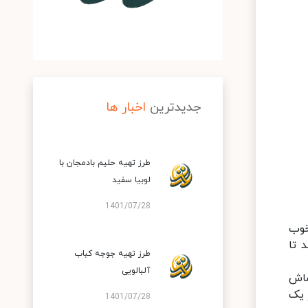
جدیدترین
اخبار ها
طرز تهیه حلیم بادمجان با
لوبیا سفید
1401/07/28
خوب
 تا
طرز تهیه جوجه کباب
آلبالویی
ماش
 یک
1401/07/28