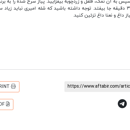
س به آن نمک، فلفل و زردچوبه بیفزایید. پیاز سرخ شده را به برنج
حال پخت بیفزایید و اجازه دهید تا غذا برای ۲۰ تا ۳۰ دقیقه جا بیفتد. توجه داشته باشید که شله امیری نباید زی
ز داغ و نعنا داغ تزئین کنید.
https://www.aftabir.com/art
RINT
DF