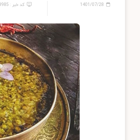
1401/07/28
کد خبر : 13985