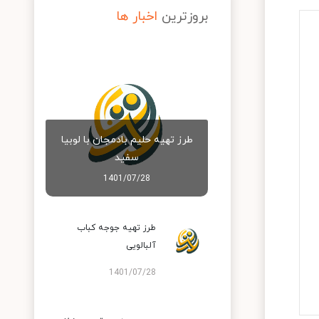
بروزترین
اخبار ها
طرز تهیه حلیم بادمجان با لوبیا
سفید
1401/07/28
طرز تهیه جوجه کباب
آلبالویی
1401/07/28