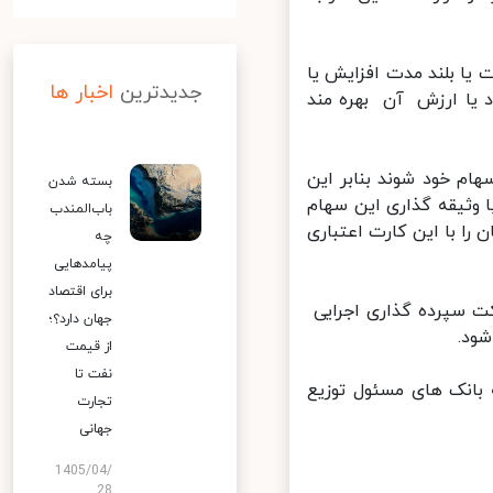
یا بلند مدت افزایش یا
جدیدترین
اخبار ها
 یا ارزش آن بهره مند
م خود شوند بنابر این
بسته شدن
ثیقه گذاری این سهام
باب‌المندب
شان را با این کارت اعتباری
چه
پیامدهایی
برای اقتصاد
 سپرده گذاری اجرایی
جهان دارد؟؛
د.
از قیمت
نفت تا
بانک های مسئول توزیع
تجارت
جهانی
1405/04/
28