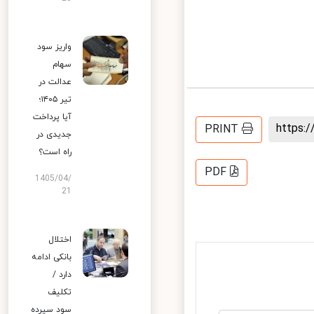
واریز سود
سهام
عدالت در
تیر ۱۴۰۵؛
آیا پرداخت
https
PRINT
جدیدی در
راه است؟
PDF
1405/04/
21
اختلال
بانکی ادامه
دارد /
تکلیف
سود سپرده