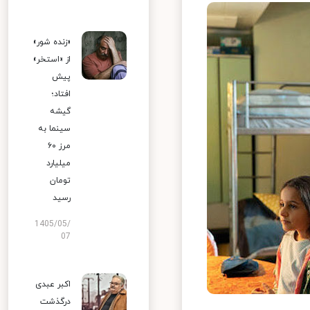
«زنده شور»
از «استخر»
پیش
افتاد؛
گیشه
سینما به
مرز ۶۰
میلیارد
تومان
رسید
1405/05/
07
اکبر عبدی
درگذشت