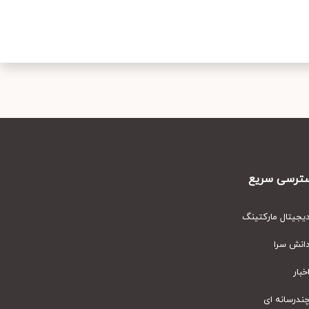
رسی سریع
یتال مارکتینگ
نش سرا
ار
رسانه ای