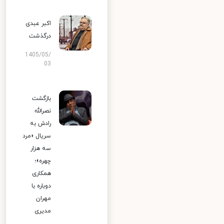
اکبر عبدی
درگذشت
1405/05/
03
بازگشت
نصرالله
رادش به
سریال «مرد
سه هزار
چهره»؛
همکاری
دوباره با
مهران
مدیری