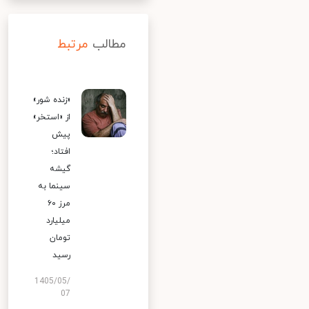
مطالب
مرتبط
«زنده شور»
از «استخر»
پیش
افتاد؛
گیشه
سینما به
مرز ۶۰
میلیارد
تومان
رسید
1405/05/
07