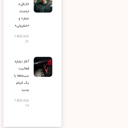
«کنکل»،
«بامداد
خمار» و
«شفرونی»
1405/04/
21
آغاز دوباره
فعالیت
سینماها با
یک فیلم
جدید
1405/04/
19