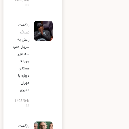
1405/05/
03
بازگشت
نصرالله
رادش به
سریال «مرد
سه هزار
چهره»؛
همکاری
دوباره با
مهران
مدیری
1405/04/
28
بازگشت