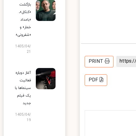
بازگشت
«کنکل»،
«بامداد
خمار» و
«شفرونی»
1405/04/
21
https
PRINT
آغاز دوباره
PDF
فعالیت
سینماها با
یک فیلم
جدید
1405/04/
19