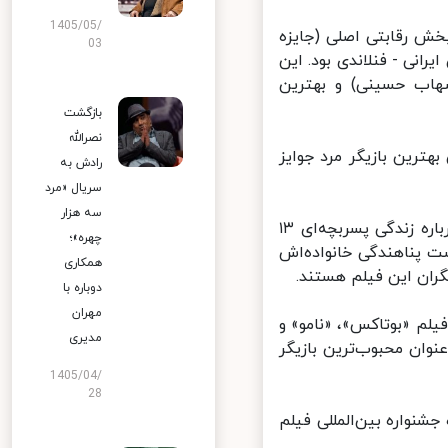
1405/05/
ور تا ۷ مهر برگزار شد، در بخش رقابتی اصلی (جایزه
03
انی - فنلاندی بود. این
اب حسینی) و بهترین
بازگشت
نصرالله
رین بازیگر مرد جوایز
رادش به
سریال «مرد
سه هزار
«اولین برف» که پیش‌تر در بخش نسل جشنواره فیلم برلین رونمایی شد درباره زندگی پسربچه‌ای ۱۳
چهره»؛
 پناهندگی خانواده‌اش
همکاری
ان این فیلم هستند.
دوباره با
مهران
م «بوتاکس»، «نامو» و
مدیری
ان محبوب‌ترین بازیگر
1405/04/
28
واره بین‌المللی فیلم