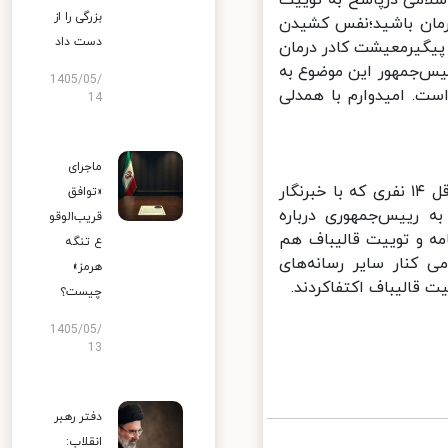
لامی درپاسخ به توییت
بزرگی را از
رمان باشید؛نفس کشیدن
دست داد
گیرمعیشت کادر درمان
یس‌جمهور این موضوع به
1405/05/
 امیدوارم با همدلی
14
ماجرای
نکته قابل‌توجه در این میان آنکه عملا هیچ ‌یک از نمایندگان مجلس، حداقل ۱۴ نفری که با خبرنگار
«توافق
ه رییس‌جمهوری درباره
قریب‌الوقو
ه و توییت قالیباف هم
ع تنگه
کنار سایر رسانه‌های
هرمز»
 قالیباف اکتفاکردند.
چیست؟
1405/05/
13
دفتر رهبر
انقلاب: