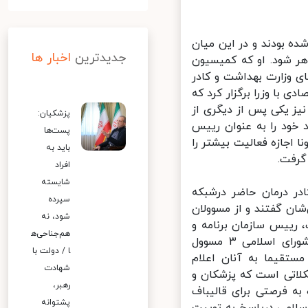
ه بودند و در این میان
جدیدترین
اخبار ها
 شود. او که کمیسیون
ی وزارت بهداشت و کادر
با وزرا برگزار کرد که
یز یکی پس از دیگری از
پزشکیان:
 خود را به عنوان رییس
پست‌ها
اجازه فعالیت بیشتر را
باید به
افراد
شایسته
ر درمان حاضر درشبکه
سپرده
ان گفتند و از مسوولان
شود، نه
رییس سازمان برنامه و
هم‌جناحی‌ه
بودجه، سعید نمکی، وزیر بهداشت و محمدباقر قالیباف، رییس مجلس شورای اسلامی ۳ مسوول
ا / دولت با
ستقیما به آنان اعلام
شهادت
لاتی است که پزشکان و
رهبر،
ه فرصتی برای قالیباف
پشتوانه