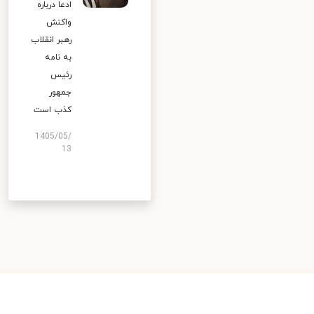
ادعا درباره
واکنش
رهبر انقلاب
به نامه
رئیس
جمهور
کذب است
1405/05/
13