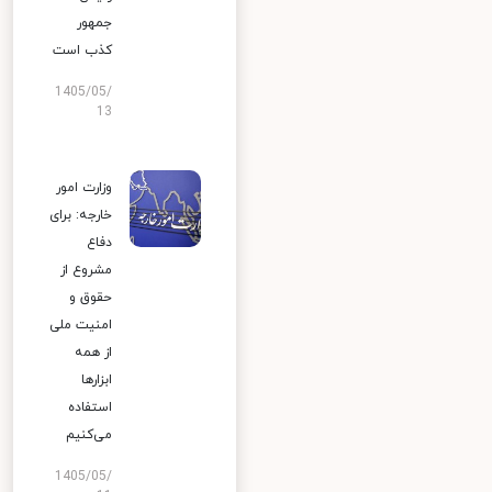
جمهور
کذب است
1405/05/
13
وزارت امور
خارجه: برای
دفاع
مشروع از
حقوق و
امنیت ملی
از همه
ابزارها
استفاده
می‌کنیم
1405/05/