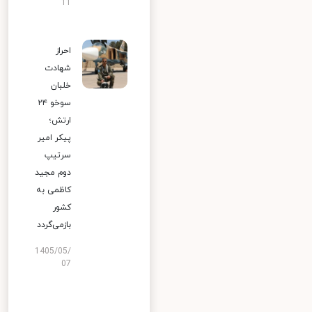
11
احراز
شهادت
خلبان
سوخو ۲۴
ارتش؛
پیکر امیر
سرتیپ
دوم مجید
کاظمی به
کشور
بازمی‌گردد
1405/05/
07