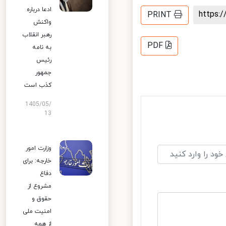
ادعا درباره
https
PRINT
واکنش
رهبر انقلاب
PDF
به نامه
رئیس
جمهور
کذب است
1405/05/
13
وزارت امور
خارجه: برای
دفاع
مشروع از
حقوق و
امنیت ملی
از همه