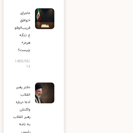
ماجرای
«توافق
قریب‌الوقو
ع تنگه
هرمز»
چیست؟
1405/05/
13
دفتر رهبر
انقلاب:
ادعا درباره
واکنش
رهبر انقلاب
به نامه
رئیس