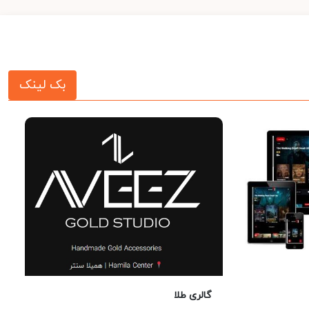
بک لینک
گالری طلا