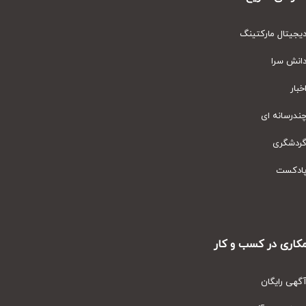
یتال مارکتینگ
نش سرا
ار
رسانه ای
دشگری
دکست
ری در کسب و کار
ی رایگان