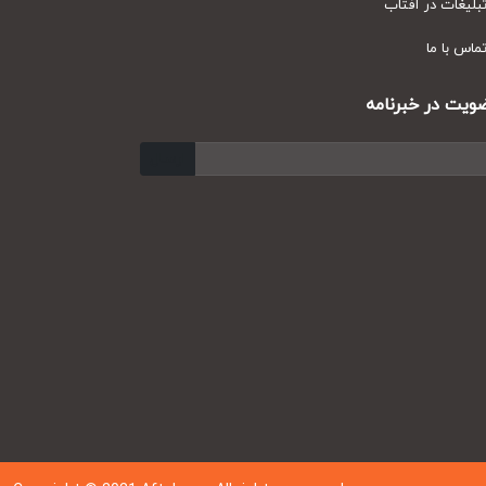
یغات در آفتاب
س با ما
ت در خبرنامه
ارسال