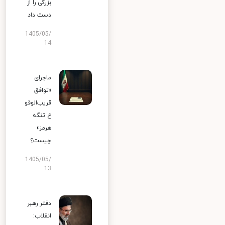
بزرگی را از
دست داد
1405/05/
14
ماجرای
«توافق
قریب‌الوقو
ع تنگه
هرمز»
چیست؟
1405/05/
13
دفتر رهبر
انقلاب: