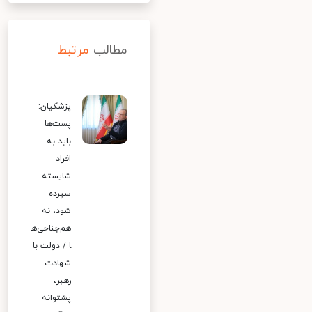
مطالب
مرتبط
پزشکیان:
پست‌ها
باید به
افراد
شایسته
سپرده
شود، نه
هم‌جناحی‌ه
ا / دولت با
شهادت
رهبر،
پشتوانه