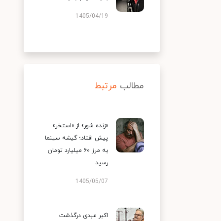
1405/04/19
مطالب
مرتبط
«زنده شور» از «استخر»
پیش افتاد؛ گیشه سینما
به مرز ۶۰ میلیارد تومان
رسید
1405/05/07
اکبر عبدی درگذشت