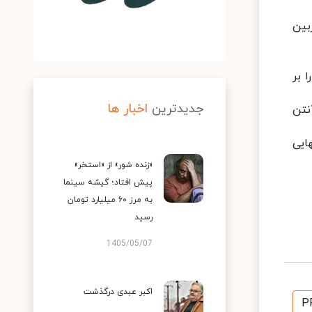
بین
 بر
جدیدترین
اخبار ها
۲ مرداد ماه روی آنتن
ن ۱۲ بازی به مرحله نهایی
«زنده شور» از «استخر»
پیش افتاد؛ گیشه سینما
به مرز ۶۰ میلیارد تومان
رسید
1405/05/07
اکبر عبدی درگذشت
P