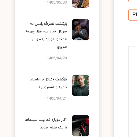
1405/05/03
P
بازگشت نصرالله رادش به
سریال «مرد سه هزار چهره»؛
همکاری دوباره با مهران
مدیری
1405/04/28
بازگشت «کنکل»، «بامداد
خمار» و «شفرونی»
1405/04/21
آغاز دوباره فعالیت سینماها
با یک فیلم جدید