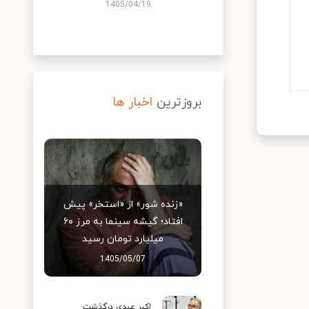
1405/04/19
بروزترین
اخبار ها
«زنده شور» از «استخر» پیش
افتاد؛ گیشه سینما به مرز ۶۰
میلیارد تومان رسید
1405/05/07
اکبر عبدی درگذشت