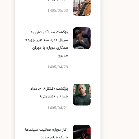
1405/05/03
بازگشت نصرالله رادش به
سریال «مرد سه هزار چهره»؛
همکاری دوباره با مهران
مدیری
1405/04/28
بازگشت «کنکل»، «بامداد
خمار» و «شفرونی»
1405/04/21
آغاز دوباره فعالیت سینماها
با یک فیلم جدید