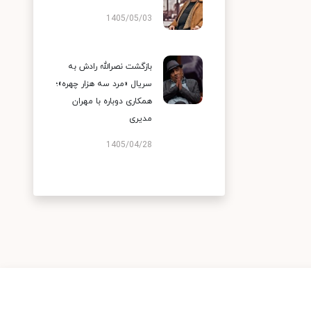
1405/05/03
بازگشت نصرالله رادش به
سریال «مرد سه هزار چهره»؛
همکاری دوباره با مهران
مدیری
1405/04/28