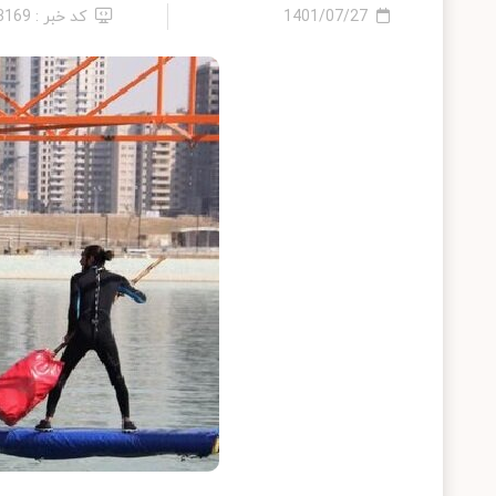
1401/07/27
کد خبر : 13169