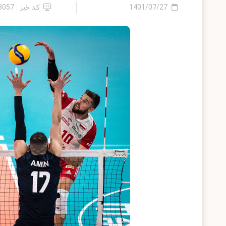
1401/07/27
کد خبر : 13057