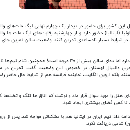
این کشور برای حضور در دیدار یک چهارم نهایی لیگ ملت‌های والی
ا (ایتالیا) حضور دارد و از چهارشنبه رقابت‌های لیگ ملت ها والی
ید در شرایط بسیار نامساعدی تمرین کنند. وضعیت سالن تمرین جای ت
این رسانه ادامه داد: تهویه هوا در سالن تمرین وجود دارد اما دمای سالن بیش از ۳۰ درجه است! همچنین شام تی
مربی والیبال لهستان در خصوص این وضعیت گفت: تمرین در س
ستند بلکه اروین انگاپت، نماینده فرانسه هم از شرایط حال حاضر رض
ی هتل را مورد سوال قرار داد و نوشت که اتاق ها تنگ و تخت‌ها کو
د تا کمی فضای بیشتری ایجاد شود.
 داد: تیم ایران در ایتالیا هم با مشکلاتی مواجه شد. پس از ورود
ان) شامی دریافت نکرد.