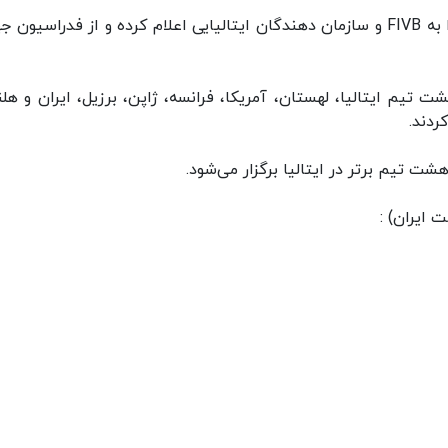
به گزارش ایسنا، بازیکنان و کادر فنی نارضایتی خود را به FIVB و سازمان دهندگان ایتالیایی اعلام کرده و از فدراسیو
یان مرحله گروهی لیگ ملت‌های والیبال ۲۰۲۲ هشت تیم ایتالیا، لهستان، آمریکا، فرانسه، ژاپن، برزیل، ایران و ه
ردند.