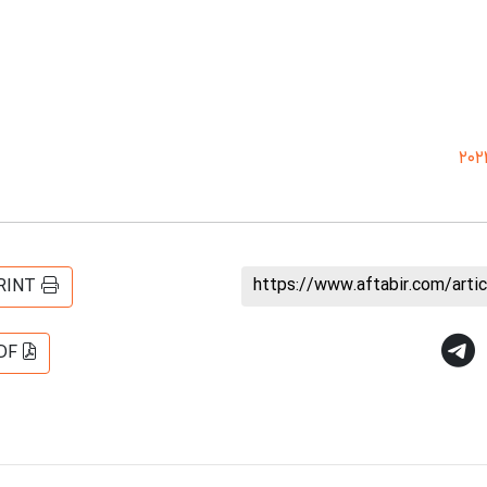
https://www.aftabir.com/art
RINT
DF