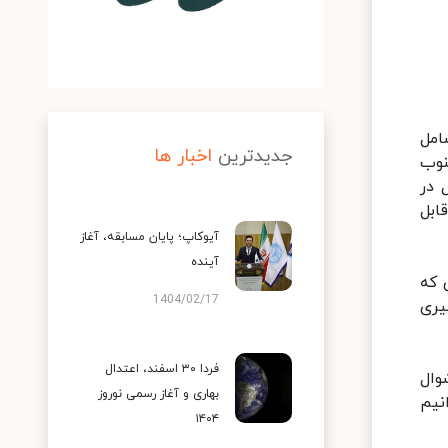
یران شامل
جدیدترین
اخبار ها
نوب
 در
قابل
آیوکاپ؛ پایان مسابقه، آغاز
آینده
 که
1404/02/17
یری
فردا ۳۰ اسفند، اعتدال
وال
بهاری و آغاز رسمی نوروز
نیم
۱۴۰۴