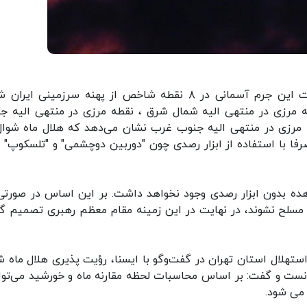
ایسنا: به اعتقاد رصدگران هلال ماه بررسی مختصات این جرم آسمانی در ۸ نقطه شاخص از پهنه سرزمینی ا
قطه مرزی در منتهی الیه شمال شرق ، نقطه مرزی در منتهی الیه ج
مرزی در منتهی الیه جنوب غرب نشان می‌دهد که هلال ماه شوال
ناطق کشور صرفا با استفاده از ابزار رصدی چون "دوربین دوچشمی" و "تلسکوپ" 
ده‌ بدون ابزار رصدی وجود نخواهد داشت. بر این اساس در صورتی
مسلح نشوند، در نهایت در این زمینه مقام معظم رهبری تصمیم گ
تهلال استان تهران در گفت‌وگو با ایسنا، رؤیت پذیری هلال ماه ش
ید دانست و گفت: بر اساس محاسبات لحظه مقارنه ماه و خورشید می‌توا
می شود.