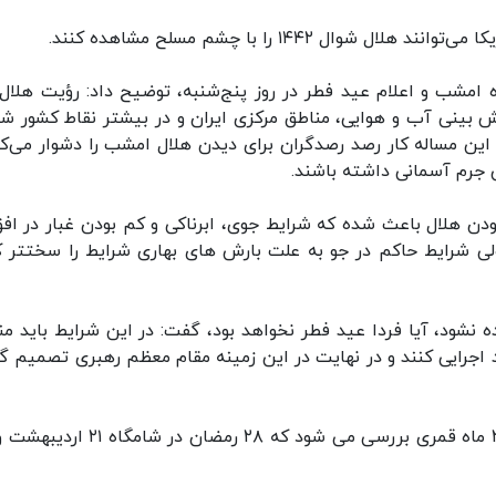
 ۱۴۴۲ را با چشم مسلح مشاهده کنند.
امشب و اعلام عید فطر در روز پنج‌شنبه، توضیح داد: رؤیت هلال 
 بینی آب و هوایی، مناطق مرکزی ایران و در بیشتر نقاط کشور شر
 این مساله کار رصد رصدگران برای دیدن هلال امشب را دشوار می‌کن
جرم آسمانی داشته باشند.
دن هلال باعث شده که شرایط جوی، ابرناکی و کم بودن غبار در افق
 ولی شرایط حاکم در جو به علت بارش های بهاری شرایط را سختتر ک
 نشود، آیا فردا عید فطر نخواهد بود، گفت: در این شرایط باید من
د اجرایی کنند و در نهایت در این زمینه مقام معظم رهبری تصمیم گ
به گفته وی، شرایط رصد هلال ماه شوال همواره در ۲۹ ماه قمری بررسی می شود که ۲۸ رمضا