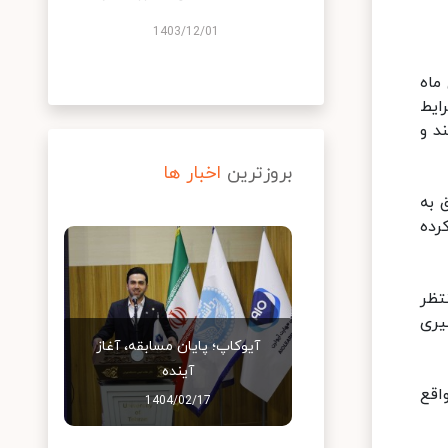
1403/12/01
ماه
ایط
د و
بروزترین
اخبار ها
 به
رده
تظر
یری
آیوکاپ؛ پایان مسابقه، آغاز
آینده
ن در شامگاه ۲۱ اردیبهشت واقع
1404/02/17