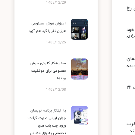
1403/12/29
دیبهشت ماه جاری رخ
آموزش هوش مصنوعی
داری خود
هزاران نفر را گرد هم آورد
گاه
1403/12/25
نه آسمان
سه راهکار کلیدی هوش
 دیده
مصنوعی برای موفقیت
برندها
به گفته این رصدگر ماه، این هلال ۶.۵ درجه از افق ارتفاع دارد و تنها ۴۰ دقیقه بعد از غروب خورشید در آسمان امشب ۲۲
1403/12/08
به ابتکار برنامه نویسان
جوان ایرانی صورت گرفت؛
غرب
ورود چت بات های
د.
تخصصی به بازار مشاغل