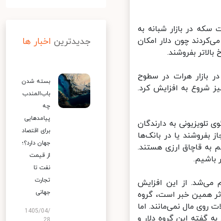
ه در بازار شبانه به
‌کردند چون دلار امکان
جدیدترین
اخبار ها
الاتر بفروشند.
ر بازار هرات در سطوح
بسته شدن
ار هرات نیز شروع به افزایش کرد.
باب‌المندب
چه
پیامدهایی
لویزیونی به دارندگان
برای اقتصاد
از بفروشند یا در بانک‌ها
جهان دارد؟؛
 به قاچاق ارزی هستند.
از قیمت
باشیم.
نفت تا
تجارت
می‌شد. از این افزایش
جهانی
ر همین خبر است، گروه
روی مال نمی‌مانند. اما
1405/04/
گفته این گروه دلار و
28