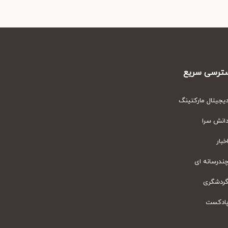
رسی سریع
یتال مارکتینگ
نش سرا
ار
رسانه ای
دشگری
دکست