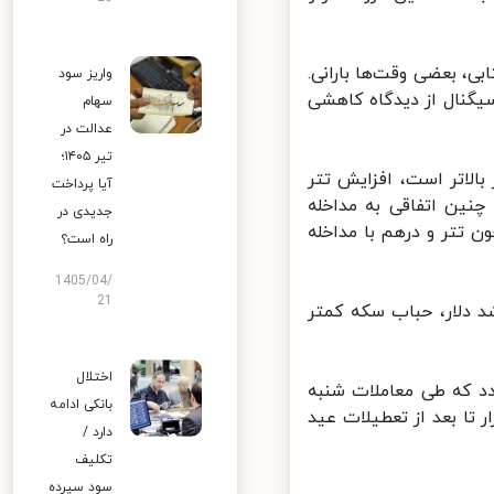
ی، بعضی وقت‌ها بارانی.
واریز سود
گنال از دیدگاه کاهشی
سهام
عدالت در
تیر ۱۴۰۵؛
لاتر است، افزایش تتر
آیا پرداخت
چنین اتفاقی به مداخله
جدیدی در
ون تتر و درهم با مداخله
راه است؟
1405/04/
21
د دلار، حباب سکه کمتر
اختلال
دد که طی معاملات شنبه
بانکی ادامه
زار تا بعد از تعطیلات عید
دارد /
تکلیف
سود سپرده