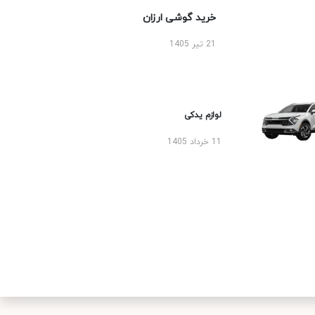
خرید گوشی ارزان
21 تیر 1405
لوازم یدکی
11 خرداد 1405