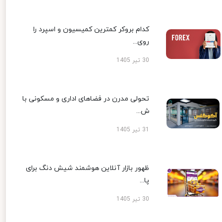
کدام بروکر کمترین کمیسیون و اسپرد را
روی...
30 تیر 1405
تحولی مدرن در فضاهای اداری و مسکونی با
ش...
31 تیر 1405
ظهور بازار آنلاین هوشمند شیش دنگ برای
پا...
30 تیر 1405