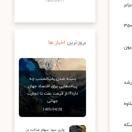
1405/04/17
ابر
روز دوشنبه بهای هر مثقال طلا ۹۰ هزار تومان افزایش قیمت را ثبت کرد، اما دوباره در روز سه‌شنبه به نرخ پنج میلیون و ۳۵۰
بروزترین
اخبار ها
 تومان و پنج میلیون
بسته شدن باب‌المندب چه
رشد
پیامدهایی برای اقتصاد جهان
دارد؟؛ از قیمت نفت تا تجارت
جهانی
اوه
1405/04/28
سکه
واریز سود سهام عدالت در