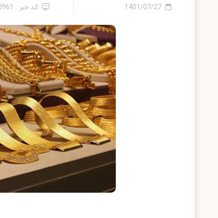
1401/07/27
کد خبر : 10961