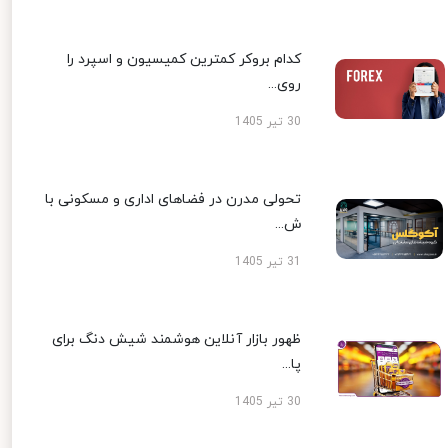
کدام بروکر کمترین کمیسیون و اسپرد را
روی...
30 تیر 1405
تحولی مدرن در فضاهای اداری و مسکونی با
ش...
31 تیر 1405
ظهور بازار آنلاین هوشمند شیش دنگ برای
پا...
30 تیر 1405