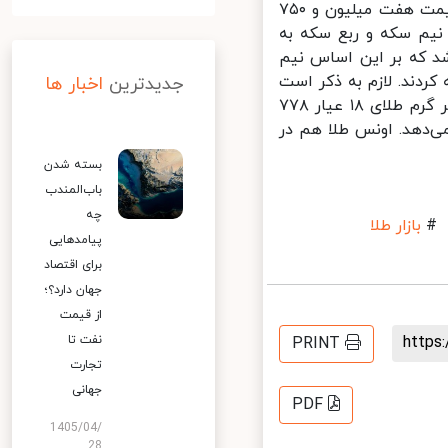
نسبت به آخرین روز کاری هفته گذشته ۲۰۰ هزار تومان گران‌تر شد و به قیمت هفت میلیون و ۷۵۰
یم سکه و ربع سکه به
ن و ۱۵۰ هزار تومان اعلام شد که بر این اساس نیم
مت را تجربه کردند. لازم به ذکر است
جدیدترین
اخبار ها
امروز در بازار سکه یک گرمی خرید و فروش نشد. در سوی دیگر بازار نرخ هر گرم طلای ۱۸ عیار ۷۷۸
ش قیمت ۱۲ هزار و ۹۰۰ تومانی خبر می‌دهد. اونس طلا هم در
بسته شدن
باب‌المندب
چه
بازار طلا
پیامدهایی
برای اقتصاد
جهان دارد؟؛
از قیمت
http
نفت تا
PRINT
تجارت
جهانی
PDF
1405/04/
28