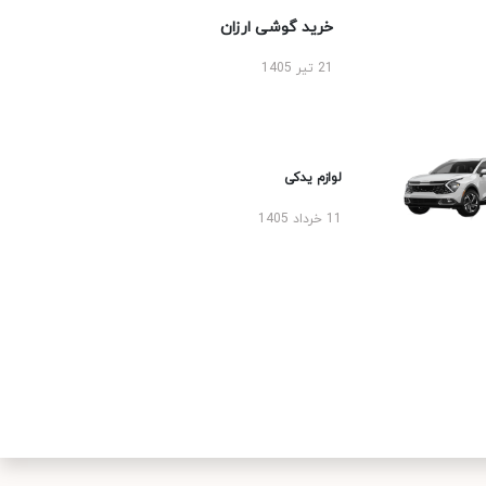
خرید گوشی ارزان
21 تیر 1405
لوازم یدکی
11 خرداد 1405