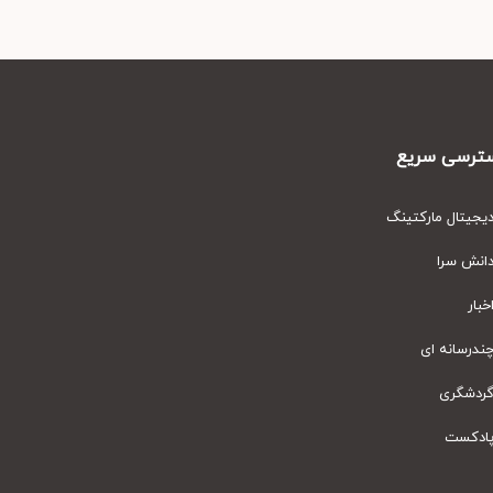
رسی سریع
یتال مارکتینگ
نش سرا
ار
رسانه ای
دشگری
دکست