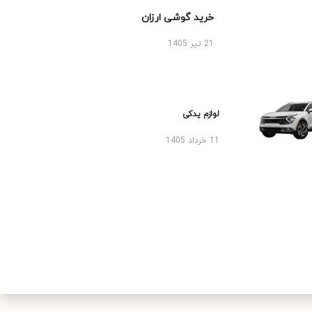
خرید گوشی ارزان
21 تیر 1405
لوازم یدکی
11 خرداد 1405