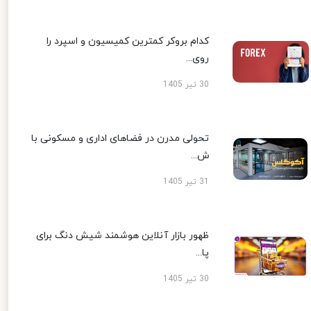
کدام بروکر کمترین کمیسیون و اسپرد را
روی...
30 تیر 1405
تحولی مدرن در فضاهای اداری و مسکونی با
ش...
31 تیر 1405
ظهور بازار آنلاین هوشمند شیش دنگ برای
پا...
30 تیر 1405