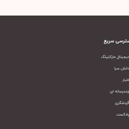
رسی سریع
یتال مارکتینگ
نش سرا
ار
رسانه ای
دشگری
دکست