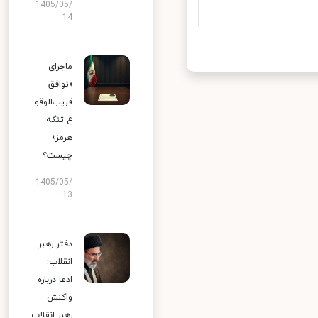
1405/05/
14
ماجرای
«توافق
قریب‌الوقو
ع تنگه
هرمز»
چیست؟
1405/05/
13
دفتر رهبر
انقلاب:
ادعا درباره
واکنش
رهبر انقلاب