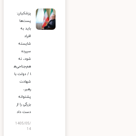
پزشکیان:
پست‌ها
باید به
افراد
شایسته
سپرده
شود، نه
هم‌جناحی‌ه
ا / دولت با
شهادت
رهبر،
پشتوانه
بزرگی را از
دست داد
1405/05/
14