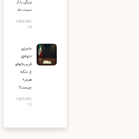
بزرگی را از
دست داد
1405/05/
14
ماجرای
«توافق
قریب‌الوقو
ع تنگه
هرمز»
چیست؟
1405/05/
13