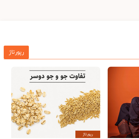
رپورتاژ
رپورتاژ