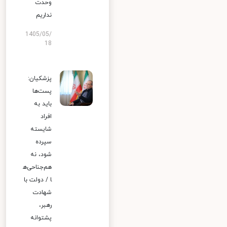
وحدت
نداریم
1405/05/
18
پزشکیان:
پست‌ها
باید به
افراد
شایسته
سپرده
شود، نه
هم‌جناحی‌ه
ا / دولت با
شهادت
رهبر،
پشتوانه