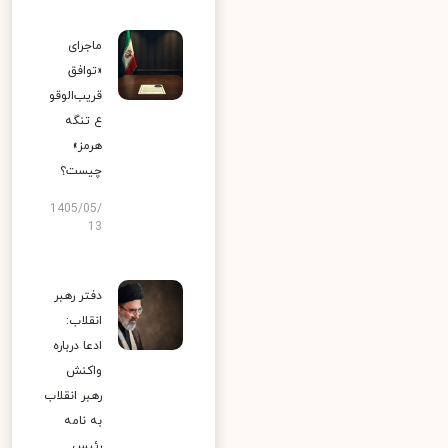
ماجرای
«توافق
قریب‌الوقو
ع تنگه
هرمز»
چیست؟
1405/05/
13
دفتر رهبر
انقلاب:
ادعا درباره
واکنش
رهبر انقلاب
به نامه
رئیس