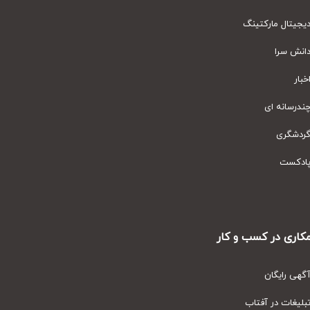
یتال مارکتینگ
نش سرا
ار
رسانه ای
دشگری
دکست
ری در کسب و کار
ی رایگان
یغات در آفتاب