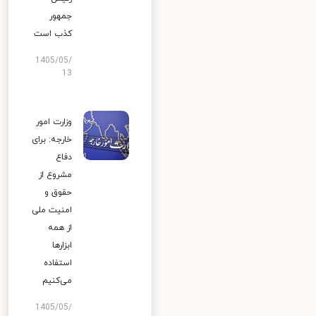
جمهور
کذب است
1405/05/
13
وزارت امور
خارجه: برای
دفاع
مشروع از
حقوق و
امنیت ملی
از همه
ابزارها
استفاده
می‌کنیم
1405/05/