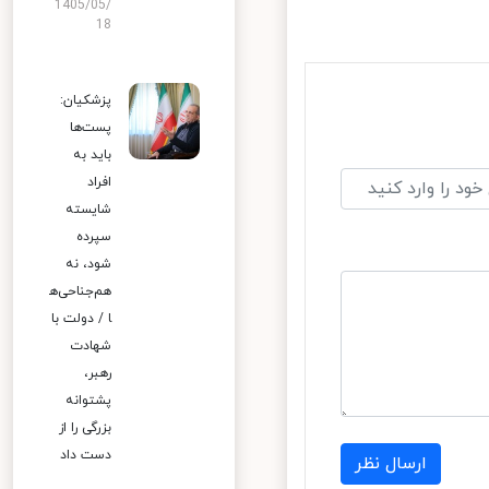
1405/05/
18
پزشکیان:
پست‌ها
باید به
افراد
شایسته
سپرده
شود، نه
هم‌جناحی‌ه
ا / دولت با
شهادت
رهبر،
پشتوانه
بزرگی را از
دست داد
ارسال نظر