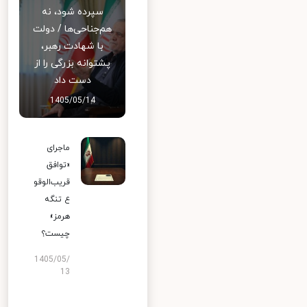
سپرده شود، نه
هم‌جناحی‌ها / دولت
با شهادت رهبر،
پشتوانه بزرگی را از
دست داد
1405/05/14
ماجرای
«توافق
قریب‌الوقو
ع تنگه
هرمز»
چیست؟
1405/05/
13