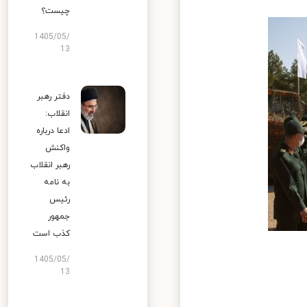
چیست؟
1405/05/
13
دفتر رهبر
انقلاب:
ادعا درباره
واکنش
رهبر انقلاب
به نامه
رئیس
جمهور
کذب است
1405/05/
13