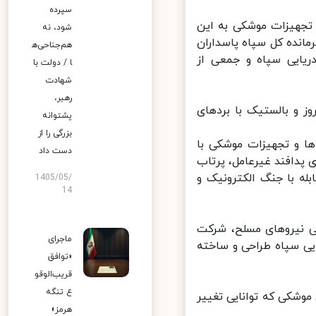
سپرده
تجهیزات موشکی به این
شود، نه
ی فرمانده کل سپاه پاسداران
هم‌جناحی‌ه
یایی سپاه و جمعی از
ا / دولت با
شهادت
رهبر،
 و بالستیک با بردهای
پشتوانه
بزرگی را از
 و تجهیزات موشکی با
دست داد
دافند غیرعامل، پرتاب
قدرت مقابله با جنگ الکترونیک و
1405/05/
14
 نیروهای مسلح، شرکت
ماجرای
ی سپاه طراحی و ساخته
«توافق
قریب‌الوقو
ع تنگه
وشکی که توانایی تغییر
هرمز»