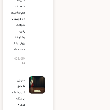
سپرده
شود، نه
هم‌جناحی‌ه
ا / دولت با
شهادت
رهبر،
پشتوانه
بزرگی را از
دست داد
1405/05/
14
ماجرای
«توافق
قریب‌الوقو
ع تنگه
هرمز»