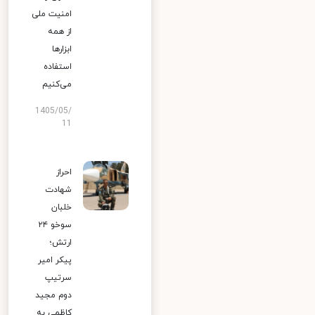
امنیت ملی
از همه
ابزارها
استفاده
می‌کنیم
1405/05/
11
احراز
شهادت
خلبان
سوخو ۲۴
ارتش؛
پیکر امیر
سرتیپ
دوم مجید
کاظمی به