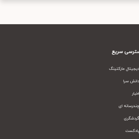
رسی سریع
یتال مارکتینگ
نش سرا
ار
رسانه ای
دشگری
دکست