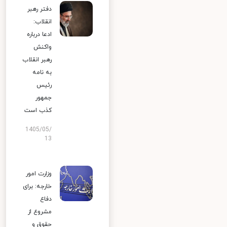
دفتر رهبر
انقلاب:
ادعا درباره
واکنش
رهبر انقلاب
به نامه
رئیس
جمهور
کذب است
1405/05/
13
وزارت امور
خارجه: برای
دفاع
مشروع از
حقوق و