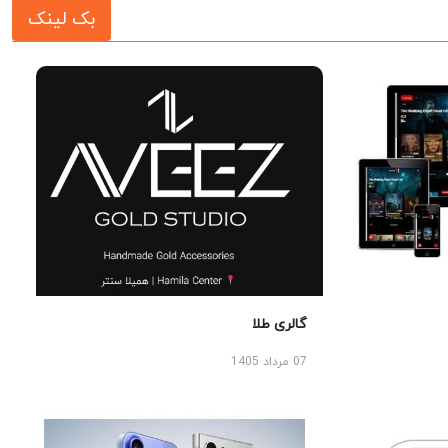
بک لینک
گالری طلا
07 مرداد 1405