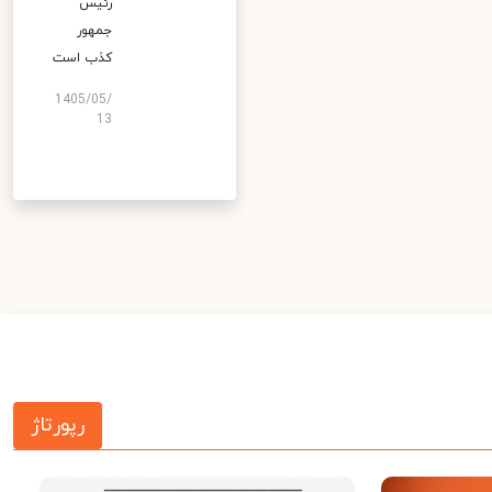
رئیس
جمهور
کذب است
1405/05/
13
رپورتاژ