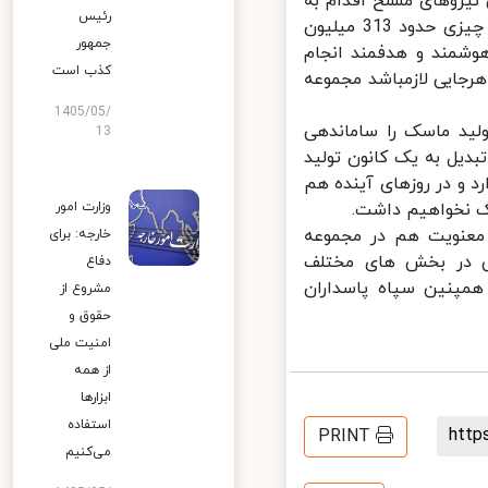
یروهای مسلح اقدام به
رئیس
گند زدایی اماکن عمومی با رعایت پروتکل های بهداشتی کردند. ما تا کنون چیزی حدود 313 میلیون
جمهور
وشمند و هدفمند انجام
کذب است
جایی لازمباشد مجموعه
1405/05/
 حوزه تولید ماسک بیش از 14000 کارگاه تولید ماسک را ساماندهی
13
دیل به یک کانون تولید
د و در روزهای آینده هم
 نخواهیم داشت.
وزارت امور
 معنویت هم در مجموعه
خارجه: برای
 شد و امروز بیش از 5 هزار روحانی در بخش های مختلف
دفاع
همپنین سپاه پاسداران
مشروع از
حقوق و
امنیت ملی
از همه
ابزارها
استفاده
htt
PRINT
می‌کنیم