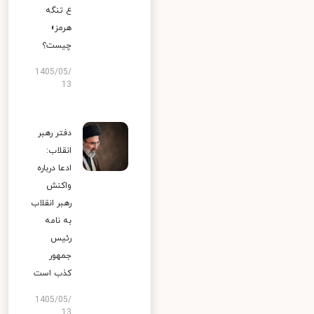
ع تنگه
هرمز»
چیست؟
1405/05/
13
دفتر رهبر
انقلاب:
ادعا درباره
واکنش
رهبر انقلاب
به نامه
رئیس
جمهور
کذب است
1405/05/
13