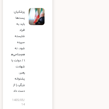
پزشکیان:
پست‌ها
باید به
افراد
شایسته
سپرده
شود، نه
هم‌جناحی‌ه
ا / دولت با
شهادت
رهبر،
پشتوانه
بزرگی را از
دست داد
1405/05/
14