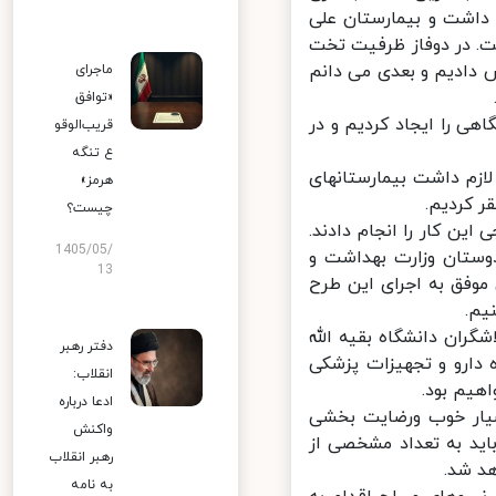
یمار کرونایی را در خود داشت و بیمارستان علی
 گذاشت. در دوفاز ظرفیت تخت
الله را از 30 تخت به 100 تخت افزایش دادیم و بعدی می دانم
ماجرای
«توافق
یمارستان بقیه الله 700 تخت نقاهتگاهی را ایجاد کردیم و در
قریب‌الوقو
ع تنگه
زم داشت بیمارستانهای
هرمز»
کردیم.
چیست؟
ن کار را انجام دادند.
1405/05/
ستان وزارت بهداشت و
13
وفق به اجرای این طرح
گران دانشگاه بقیه الله
دفتر رهبر
داده و 60 طرح را که در حوزه دارو و تجهیزات پزشکی
انقلاب:
یم بود.
ادعا درباره
یار خوب ورضایت بخشی
واکنش
ید به تعداد مشخصی از
رهبر انقلاب
 شد.
به نامه