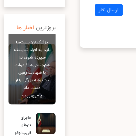
ارسال نظر
بروزترین
اخبار ها
پزشکیان: پست‌ها
باید به افراد شایسته
سپرده شود، نه
هم‌جناحی‌ها / دولت
با شهادت رهبر،
پشتوانه بزرگی را از
دست داد
1405/05/14
ماجرای
«توافق
قریب‌الوقو