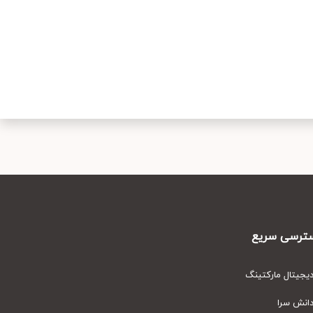
رسی سریع
یتال مارکتینگ
نش سرا