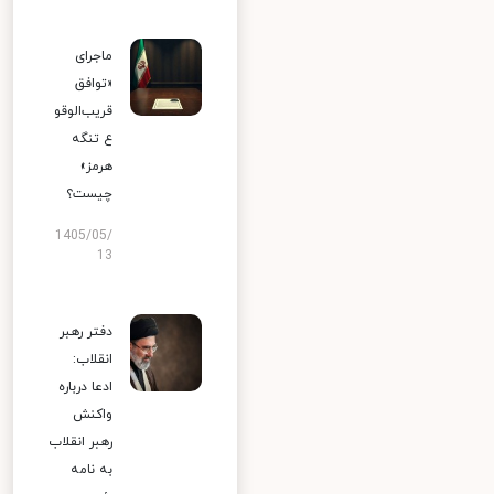
ماجرای
«توافق
قریب‌الوقو
ع تنگه
هرمز»
چیست؟
1405/05/
13
دفتر رهبر
انقلاب:
ادعا درباره
واکنش
رهبر انقلاب
به نامه