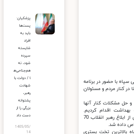
پزشکیان:
پست‌ها
باید به
افراد
شایسته
سپرده
شود، نه
هم‌جناحی‌ه
ا / دولت با
اه با حضور در برنامه
شهادت
ر کنار مردم و مسئولان
رهبر،
پشتوانه
 حل مشکلات کنار آنها
بزرگی را از
بهداشت اقدام کردیم.
دست داد
بیمارستانهای ما به عنوان معین بیمارستانهای دولتی بود اما در عمل و پس از ابلاغ رهبر انقلاب 70
 داده شد.
1405/05/
ه بالاترین تخت بستری
14