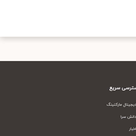
رسی سریع
یتال مارکتینگ
نش سرا
ار