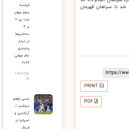
 سپاهان انجام داد اما
فرانسه
شد تا سپاهان قهرمان
سوم جهان
شد؛ برد ۶
بر ۴
سه‌شیرها
در دیدار
رده‌بندی
جام جهانی
۲۰۲۶
https://
1405/04/
28
PRINT
مسی بازهم
PDF
درخشید /
آرژانتین و
اسپانیا در
فینال