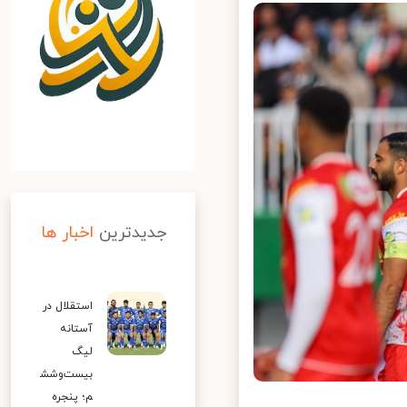
جدیدترین
اخبار ها
استقلال در
آستانه
لیگ
بیست‌وشش
م؛ پنجره