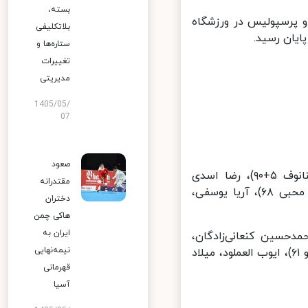
بسته،
جمعه) از ساعت ۱۵ میان سپاهان و پرسپولیس در ورزشگاه
بلاتکلیفی
یان رسید.
ستاره‌ها و
تغییرات
مدیریتی
1405/05/
07
صعود
ترکیب سپاهان: پیام نیازمند، هادی محمدی، حسین گودرزی (وحدت هنانوف ۵+۹۰)، رضا اسدی
مقتدرانه
(ابوبکر کامارا ۶۷)، مهدی لیموچی، محمد کریمی، رضا شکاری (محمدمهدی محبی ۶۸)، آریا یوسفی،
دختران
هاکی چمن
ایران به
کسیس گندوز، فرشاد فرجی (میلاد محمدی ۸۴)، محمدحسین کنعانی‌زادگان،
نیمه‌نهایی
سروش رفیعی (امید عالیشاه ۶۷)، علی علیپور، عیسی آل‌کثیر (لوکاس ژوآئو ۶۱)، ایوب العملود، میلاد
قهرمانی
آسیا