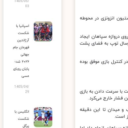
1405/05/
03
ه ۲ بازی با ضربه سر استیون انزونزی در محوطه
اسپانیا با
شکست
دروازه سپاهان ایجاد
آرژانتین
تیم با ارسال توپ به فضای پشت
قهرمان جام
جهانی
اهان در کنترل بازی موفق بوده
۲۰۲۶ شد؛
پایان رویای
مسی
1405/04/
با سرعت دادن به بازی
29
 فشار خارج می‌کرد.
. توپ و میدان تا این دقیقه
انگلیس با
است.
شکست
پرگل