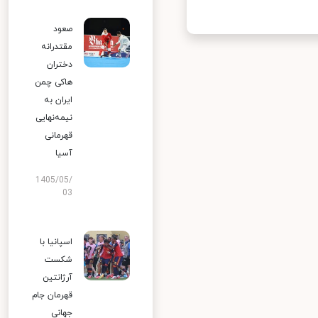
صعود
مقتدرانه
دختران
هاکی چمن
ایران به
نیمه‌نهایی
قهرمانی
آسیا
1405/05/
03
اسپانیا با
شکست
آرژانتین
قهرمان جام
جهانی