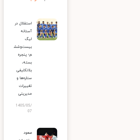
استقلال در
آستانه
لیگ
بیست‌وشش
م؛ پنجره
بسته،
بلاتکلیفی
ستاره‌ها و
تغییرات
مدیریتی
1405/05/
07
صعود