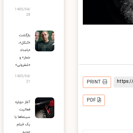
1405/04/
28
بازگشت
«کنکل»،
«بامداد
خمار» و
«شفرونی»
1405/04/
https
PRINT
21
PDF
آغاز دوباره
فعالیت
سینماها با
یک فیلم
جدید