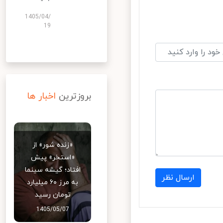
1405/04/
19
بروزترین
اخبار ها
«زنده شور» از
«استخر» پیش
افتاد؛ گیشه سینما
ارسال نظر
به مرز ۶۰ میلیارد
تومان رسید
1405/05/07