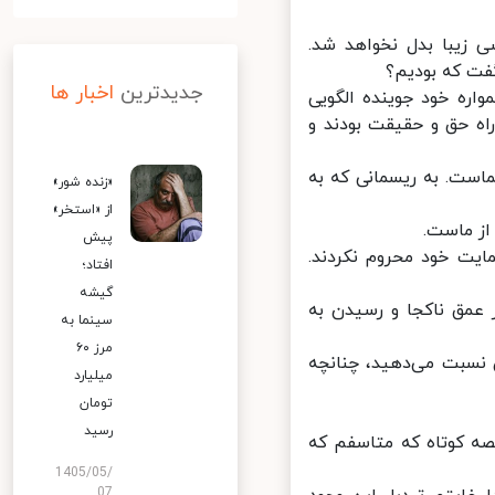
زیبا بدل نخواهد شد.
ت که بودیم؟
جدیدترین
اخبار ها
اره خود جوینده الگویی
ه دلسپرده راه حق و حقیقت بودند و
است. به ریسمانی که به
«زنده شور»
از «استخر»
پیش
یت خود محروم نکردند.
افتاد؛
گیشه
مق ناکجا و رسیدن به
سینما به
مرز ۶۰
نسبت می‌دهید، چنانچه
میلیارد
تومان
رسید
ه کوتاه که متاسفم که
1405/05/
07