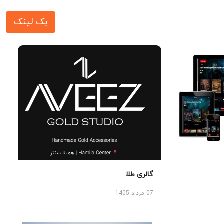
بک لینک
گالری طلا
07 مرداد 1405