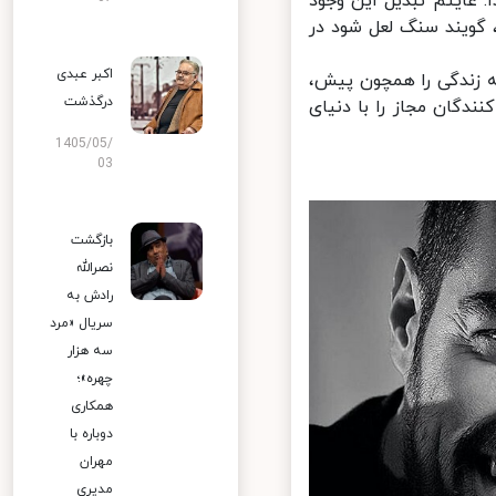
ایتم تبدیل این وجود
ویند سنگ لعل شود در
اکبر عبدی
 زندگی را همچون پیش،
درگذشت
دگان مجاز را با دنیای
1405/05/
03
بازگشت
نصرالله
رادش به
سریال «مرد
سه هزار
چهره»؛
همکاری
دوباره با
مهران
مدیری