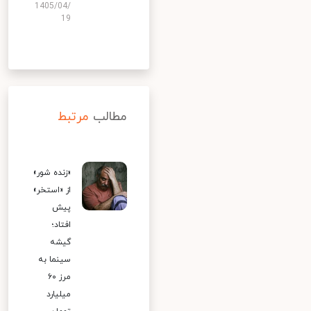
1405/04/
19
مطالب
مرتبط
«زنده شور»
از «استخر»
پیش
افتاد؛
گیشه
سینما به
مرز ۶۰
میلیارد