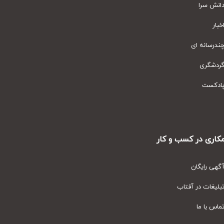
نش سرا
ار
رسانه ای
دشگری
دکست
ری در کسب و کار
ی رایگان
یغات در آفتاب
س با ما