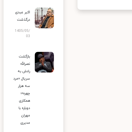
اکبر عبدی
درگذشت
1405/05/
03
بازگشت
نصرالله
رادش به
سریال «مرد
سه هزار
چهره»؛
همکاری
دوباره با
مهران
مدیری