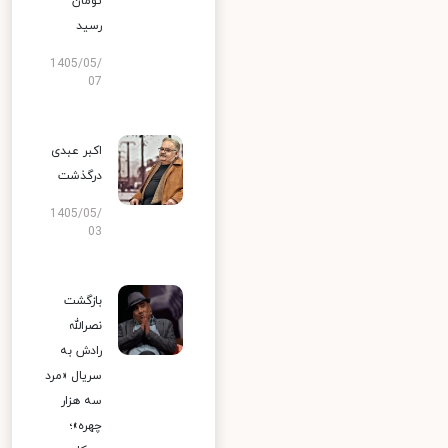
تومان
رسید
1405/05/
07
اکبر عبدی
درگذشت
1405/05/
03
بازگشت
نصرالله
رادش به
سریال «مرد
سه هزار
چهره»؛