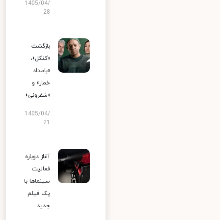
1405/04/
28
بازگشت
«کنکل»،
«بامداد
خمار» و
«شفرونی»
1405/04/
21
آغاز دوباره
فعالیت
سینماها با
یک فیلم
جدید