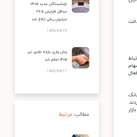
بازنشستگان جدید ۱۴۰۵؛
حداقل افزایش ۲۷.۵
میلیون ریالی ابلاغ شد
الت
1405/04/19
زمان واریز یارانه نقدی تیر
باط
۱۴۰۵ اعلام شد
هام
1405/04/17
عال
انک
ند.
زار
مطالب
مرتبط