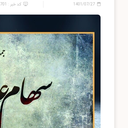
1401/07/27
کد خبر : 5701