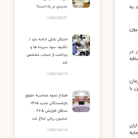
 به
جدیدی در راه است؟
1405/04/21
امداران خردی که در این طرح قرار خواهند گرفت بالغ بر ۴ میلیون
اختلال بانکی ادامه دارد /
تکلیف سود سپرده ها و
 در
برداشت از حساب مشخص
ین رقم اضافه
شد
1405/04/19
مان
 با
اصلاح نحوه محاسبه حقوق
بازنشستگان جدید ۱۴۰۵؛
حداقل افزایش ۲۷.۵
میلیون ریالی ابلاغ شد
ران
1405/04/19
ایه