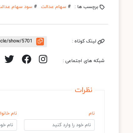
برچسب ها :
#
سهام عدالت
#
سود سهام عدال
لینک کوتاه :
ticle/show/5701
شبکه های اجتماعی :
نظرات
نام
نام خانوا