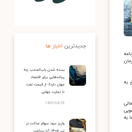
جدیدترین
اخبار ها
امه
مان
بسته شدن باب‌المندب چه
پیامدهایی برای اقتصاد
 به
جهان دارد؟؛ از قیمت نفت
تا تجارت جهانی
وبه شورایعالی
1405/04/28
فویی
اشند، ما به
واریز سود سهام عدالت در
تیر ۱۴۰۵؛ آیا پرداخت