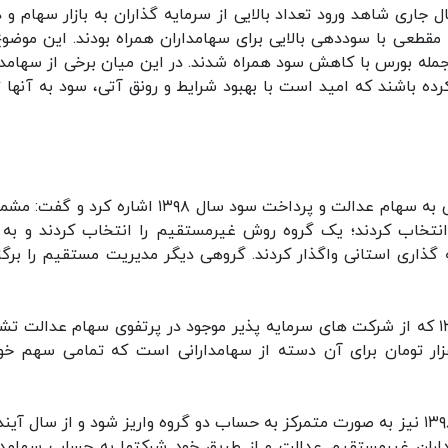
جاری شاهد ورود تعداد بالایی از سرمایه گذاران به بازار سهام و د
تا مقطعی با سوددهی بالایی برای سهامداران همراه بودند. این موضوع
جمله بورس با کاهش سود همراه شدند. در این میان برخی از سهامدا
ه باشند که امید است با بهبود شرایط و رونق آتی، سود به آنها ت
رئیس سازمان بورس و اوراق بهادار در ادامه اظهاراتش به سهام عدالت و پرداخت سود سال ۱۳۹۸ اشاره کر
نتخاب کردند؛ یک گروه روش غیرمستقیم را انتخاب کردند و به 
گذاری استانی واگذار کردند. گروهی دیگر مدیریت مستقیم را برگز
دهقان دهنوی ادامه داد: سود سهام عدالت سال ۱۳۹۸ که از شرکت های سرمایه پذیر موجود در پرتفوی سهام عدالت
، در حال تجمیع است. این رقم در حدود ۲۰۰هزار تومان برای آن دسته از سهامدارانی است که تمامی سهم خ
وی در ادامه افزود: تصمیم بر آن شده که سود سال ۱۳۹۸ نیز به صورت متمرکز به حساب دو گروه واریز شود و از سال آ
اران غیرمستقیم عدالت و از طریق خود شرکتها به حساب سهامدا