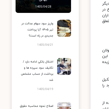
یگر
1405/04/28
 در
ران
علق
واریز سود سهام عدالت در
تیر ۱۴۰۵؛ آیا پرداخت
جدیدی در راه است؟
1405/04/21
د و گفت: مشمولان
این
یده
اختلال بانکی ادامه دارد /
تکلیف سود سپرده ها و
برداشت از حساب مشخص
 تشکیل
شد
ود را
1405/04/19
ینده از
اصلاح نحوه محاسبه حقوق
ران