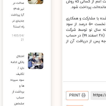
 اعم از کسانی که روش
عدالت در
ه‌اند، پرداخت شود.
تیر ۱۴۰۵؛
آیا پرداخت
ه با مشارکت و همکاری
جدیدی در
سازمان خصوصی‌سازی از شرکت‌های سرمایه‌پذیر دریافت شده و در مرحله نخست ۵۰ درصد از سود
راه است؟
ه سال نو توسط شرکت
سپرده‌گذاری مرکزی اوراق بهادار و تسویه وجوه (سهامی عام) در روز پنجشنبه (۲۸ اسفند ۹۹) در حساب
1405/04/
21
ه پس از دریافت آن از
اختلال
بانکی ادامه
دارد /
تکلیف
سود سپرده
ها و
برداشت از
https
PRINT
حساب
مشخص