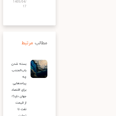
1405/04/
17
مطالب
مرتبط
بسته شدن
باب‌المندب
چه
پیامدهایی
برای اقتصاد
جهان دارد؟؛
از قیمت
نفت تا
تجارت