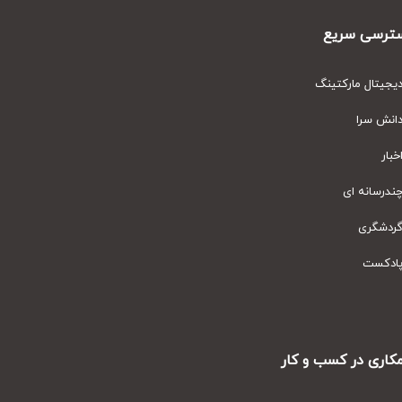
رسی سریع
یتال مارکتینگ
نش سرا
ار
رسانه ای
دشگری
دکست
ری در کسب و کار