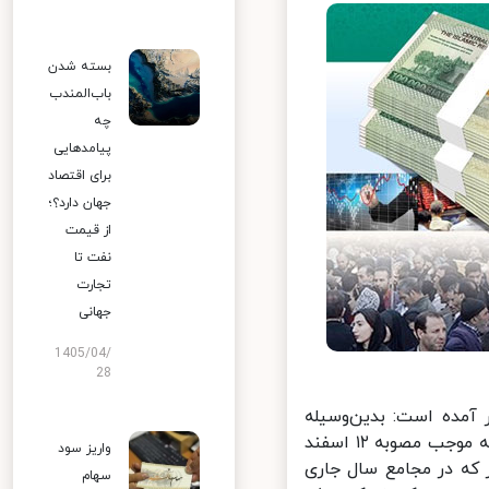
بسته شدن
باب‌المندب
چه
پیامدهایی
برای اقتصاد
جهان دارد؟؛
از قیمت
نفت تا
تجارت
جهانی
1405/04/
28
آمده است: بدین‌وسیله
ضمن تبریک اعیاد شعبانیه به استحضار مشمولان سهام عدالت می‌رساند، به موجب مصوبه ۱۲ اسفند
واریز سود
 که در مجامع سال جاری
سهام