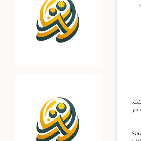
فت:
دار
اره
ربی