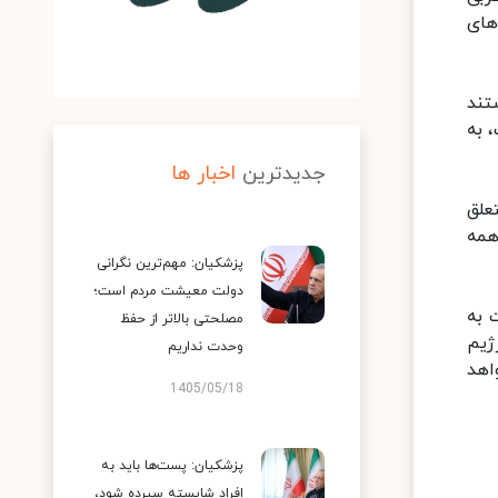
های
تند
 به
جدیدترین
اخبار ها
علق
همه
پزشکیان: مهم‌ترین نگرانی
دولت معیشت مردم است؛
 به
مصلحتی بالاتر از حفظ
ژیم
وحدت نداریم
اهد
1405/05/18
پزشکیان: پست‌ها باید به
افراد شایسته سپرده شود،