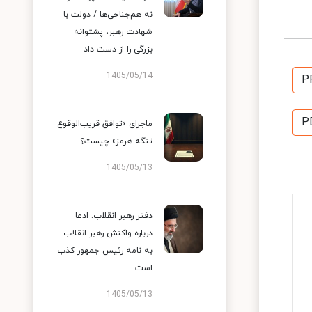
نه هم‌جناحی‌ها / دولت با
شهادت رهبر، پشتوانه
بزرگی را از دست داد
1405/05/14
P
P
ماجرای «توافق قریب‌الوقوع
تنگه هرمز» چیست؟
1405/05/13
دفتر رهبر انقلاب: ادعا
درباره واکنش رهبر انقلاب
به نامه رئیس جمهور کذب
است
1405/05/13