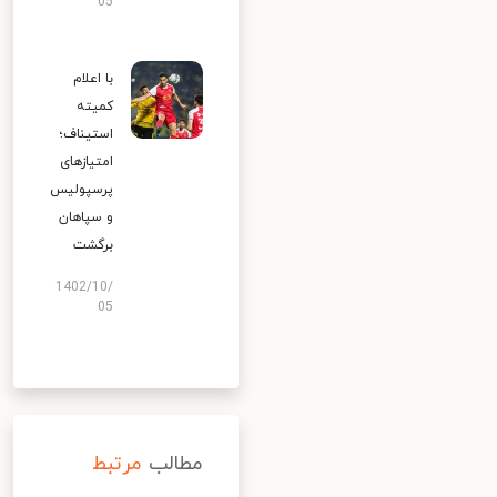
05
با اعلام
کمیته
استیناف؛
امتیازهای
پرسپولیس
و سپاهان
برگشت
1402/10/
05
مطالب
مرتبط