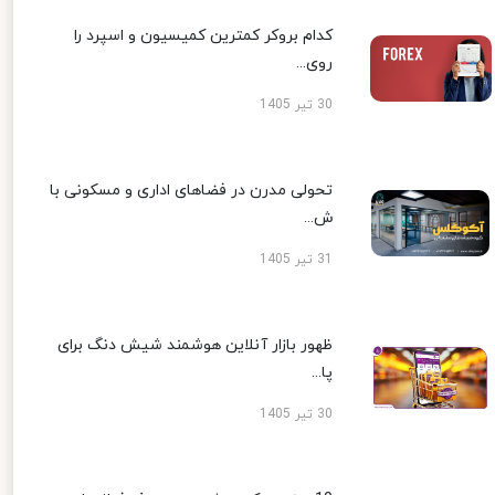
کدام بروکر کمترین کمیسیون و اسپرد را
روی...
30 تیر 1405
تحولی مدرن در فضاهای اداری و مسکونی با
ش...
31 تیر 1405
ظهور بازار آنلاین هوشمند شیش دنگ برای
پا...
30 تیر 1405