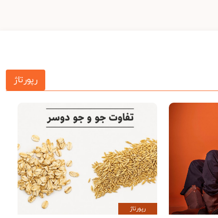
رپورتاژ
رپورتاژ