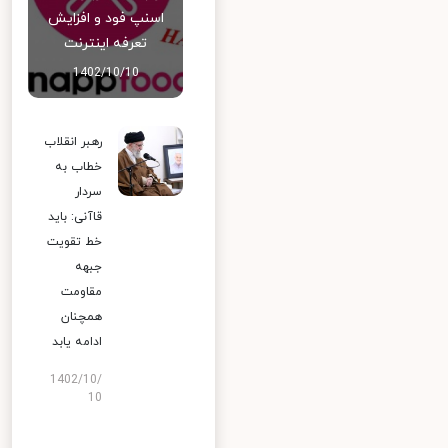
اسنپ‌ فود و افزایش
تعرفه اینترنت
1402/10/10
رهبر انقلاب
خطاب به
سردار
قاآنی: باید
خط تقویت
جبهه
مقاومت
همچنان
ادامه یابد
1402/10/
10