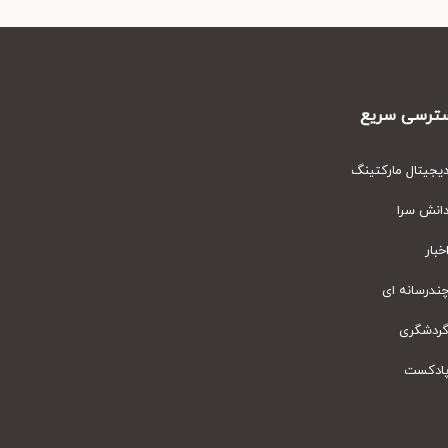
رسی سریع
یتال مارکتینگ
نش سرا
ار
رسانه ای
دشگری
دکست