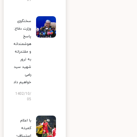
09
سخنگوی
وزارت دفاع:
پاسخ
هوشمندانه
و مقتدرانه
به ترور
شهید سید
رضی
خواهیم داد
1402/10/
05
با اعلام
کمیته
استیناف؛