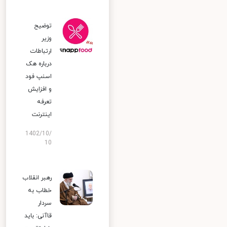
توضیح
وزیر
ارتباطات
درباره هک
اسنپ‌ فود
و افزایش
تعرفه
اینترنت
1402/10/
10
رهبر انقلاب
خطاب به
سردار
قاآنی: باید