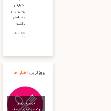
امتیازهای
پرسپولیس
و سپاهان
برگشت
1402/10/
05
بروزترین
اخبار ها
توضیح وزیر
ارتباطات درباره هک