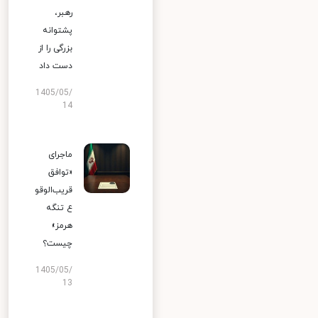
رهبر،
پشتوانه
بزرگی را از
دست داد
1405/05/
14
ماجرای
«توافق
قریب‌الوقو
ع تنگه
هرمز»
چیست؟
1405/05/
13