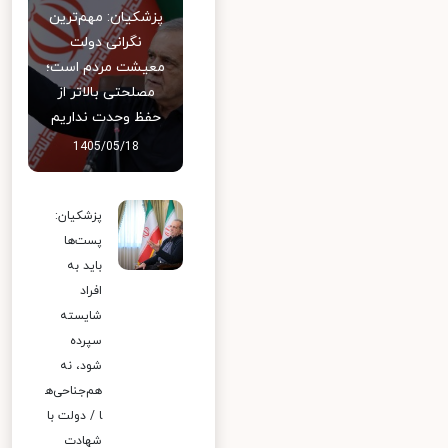
پزشکیان: مهم‌ترین
نگرانی دولت
معیشت مردم است؛
مصلحتی بالاتر از
حفظ وحدت نداریم
1405/05/18
پزشکیان:
پست‌ها
باید به
افراد
شایسته
سپرده
شود، نه
هم‌جناحی‌ه
ا / دولت با
شهادت