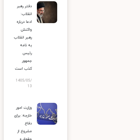
دفتر رهبر
انقلاب:
ادعا درباره
واکنش
رهبر انقلاب
به نامه
رئیس
جمهور
کذب است
1405/05/
13
وزارت امور
خارجه: برای
دفاع
مشروع از
حقوق و