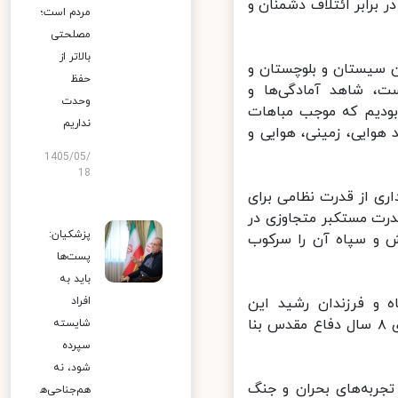
رابر ائتلاف دشمنان و
مردم است؛
مصلحتی
بالاتر از
 سیستان و بلوچستان و
حفظ
، شاهد آمادگی‌ها و
وحدت
بودیم که موجب مباهات
نداریم
ایی، زمینی، هوایی و
1405/05/
18
رورت برخورداری از قدرت نظامی برای
رت مستکبر متجاوزی در
پزشکیان:
 و سپاه آن را سرکوب
پست‌ها
باید به
 و فرزندان رشید این
افراد
سرزمین، شاکله قدرت دفاعی کشور را بر پایه میراث ملی، تاریخی و راهبردی ۸ سال دفاع مقدس بنا
شایسته
سپرده
شود، نه
جربه‌های بحران و جنگ
هم‌جناحی‌ه