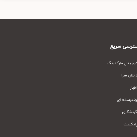
رسی سریع
یتال مارکتینگ
نش سرا
ار
رسانه ای
دشگری
دکست