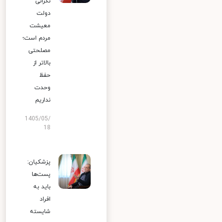
نگرانی
دولت
معیشت
مردم است؛
مصلحتی
بالاتر از
حفظ
وحدت
نداریم
1405/05/
18
پزشکیان:
پست‌ها
باید به
افراد
شایسته