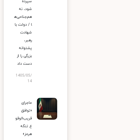
سپرده
شود، نه
هم‌جناحی‌ه
ا / دولت با
شهادت
رهبر،
پشتوانه
بزرگی را از
دست داد
1405/05/
14
ماجرای
«توافق
قریب‌الوقو
ع تنگه
هرمز»