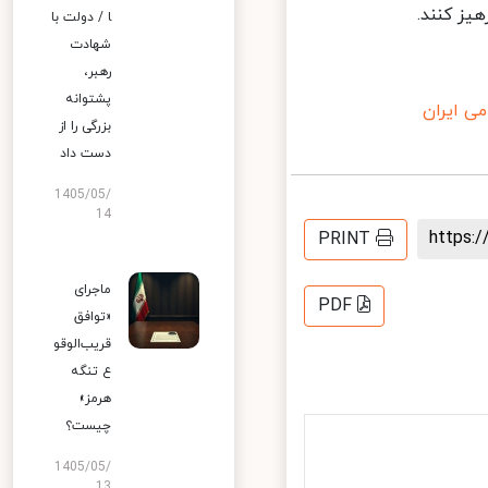
ز کنند.
ا / دولت با
شهادت
رهبر،
پشتوانه
 ایران
بزرگی را از
دست داد
1405/05/
14
https
PRINT
ماجرای
PDF
«توافق
قریب‌الوقو
ع تنگه
هرمز»
چیست؟
1405/05/
13