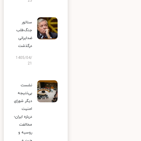
25
سناتور
جنگ‌طلب
ضدایرانی
درگذشت
1405/04/
21
نشست
بی‌نتیجه
دیگر شورای
امنیت
درباره ایران؛
مخالفت
روسیه و
چین و