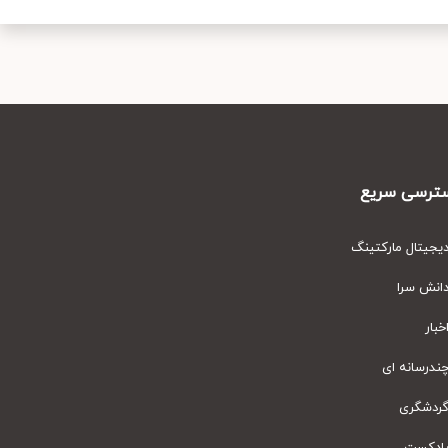
رسی سریع
یتال مارکتینگ
نش سرا
ار
رسانه ای
دشگری