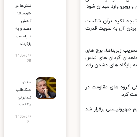
روبرو وارد میدان شود.
تنش‌ها در
خاورمیانه را
یجه تکیه برآن شکست
کاهش
ردن آن به تقویت قدرت
دهند و به
دیپلماسی
بازگردند
یب زیربناها، برج های
1405/04/
جاهدان گردان های قدس
25
 پایگاه های دشمن رقم
سناتور
ملات موشکی گروه های مقاومت در
جنگ‌طلب
ضدایرانی
درگذشت
 و رژیم صهیونیستی برقرار شد
1405/04/
21