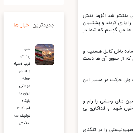
ی منتشر شد افزود: نقش
 یاری کردند و پشتیبان
جدیدترین
اخبار ها
ا می گوییم که شما در
شب
اده باش کامل هستیم و
پرتنش
که از حقوق آن ها دست
غرب آسیا؛
از ادعای
حمله
ولی حرکت در مسیر این
موشکی
ایران به
ن های وحشی را رام و
پایگاه
ون شهدا و فداکاری بی
آمریکا تا
توقیف سه
نفتکش
نیستی را در تنگنای