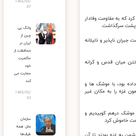
1405/05/
07
د که به مقاومت وفادار
 پشت سرگذاشت.
وانگ یی:
چین از
ران ناپذیر و ذلیلانه
ایران در
محافظت از
حاکمیت
تن میان قدس و کرانه
خود
حمایت می
کند
ده بود، با موشک ها و
 غزه را به مکان غیر
1405/05/
03
موشک درهم کوبیدیم و
سازمان
ت خاموش کرد.
ملل: همه
ن به غزه بودند تا آن
طرف‌ها