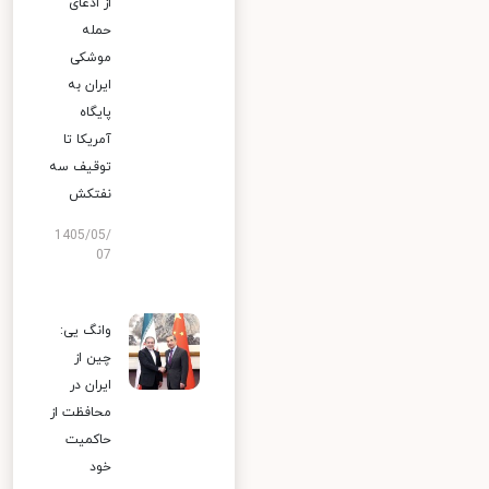
از ادعای
حمله
موشکی
ایران به
پایگاه
آمریکا تا
توقیف سه
نفتکش
1405/05/
07
وانگ یی:
چین از
ایران در
محافظت از
حاکمیت
خود