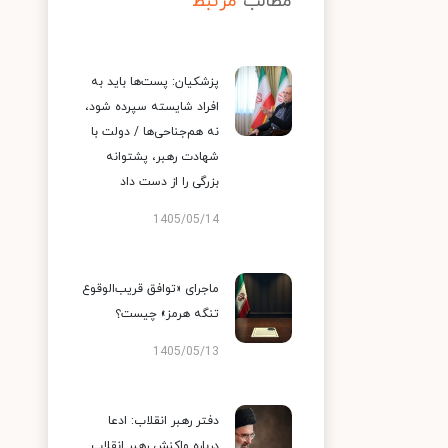
مطالب
مرتبط
پزشکیان: پست‌ها باید به
افراد شایسته سپرده شود،
نه هم‌جناحی‌ها / دولت با
شهادت رهبر، پشتوانه
بزرگی را از دست داد
1405/05/14
ماجرای «توافق قریب‌الوقوع
تنگه هرمز» چیست؟
1405/05/13
دفتر رهبر انقلاب: ادعا
درباره واکنش رهبر انقلاب