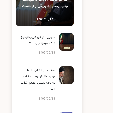
رهبر، پشتوانه بزرگی را از دست
داد
1405/05/14
ماجرای «توافق قریب‌الوقوع
تنگه هرمز» چیست؟
1405/05/13
دفتر رهبر انقلاب: ادعا
درباره واکنش رهبر انقلاب
به نامه رئیس جمهور کذب
است
1405/05/13