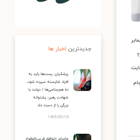
ابر
جدیدترین
اخبار ها
؟
ایت
پزشکیان: پست‌ها باید به
جام
افراد شایسته سپرده شود،
نه هم‌جناحی‌ها / دولت با
شهادت رهبر، پشتوانه
بزرگی را از دست داد
1405/05/14
ماجرای «توافق قریب‌الوقوع