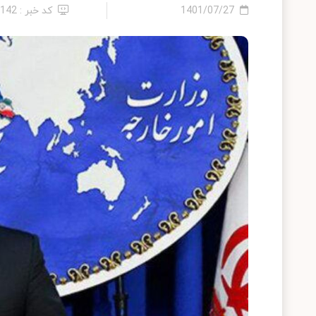
1401/07/27
کد خبر : 1142