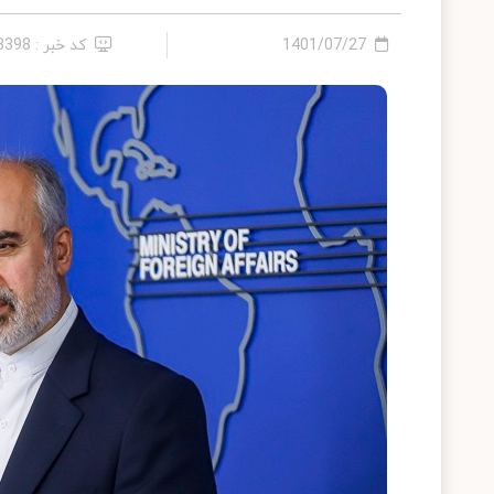
1401/07/27
کد خبر : 13398