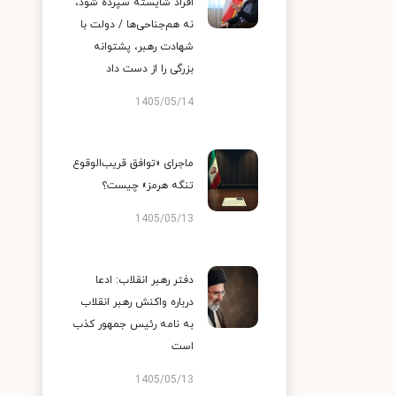
افراد شایسته سپرده شود،
نه هم‌جناحی‌ها / دولت با
شهادت رهبر، پشتوانه
بزرگی را از دست داد
1405/05/14
ماجرای «توافق قریب‌الوقوع
تنگه هرمز» چیست؟
1405/05/13
دفتر رهبر انقلاب: ادعا
درباره واکنش رهبر انقلاب
به نامه رئیس جمهور کذب
است
1405/05/13