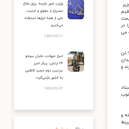
زیر
وزارت امور خارجه: برای دفاع
ظیم
مشروع از حقوق و امنیت
 تن مرغ گرم به قیمت
ملی از همه ابزارها استفاده
 را در
می‌کنیم
 می
1405/05/11
وی خاطرنشان کرد: قیمت در میدان بهمن به عنوان شاخص روز یکشنبه ۳۴ هزار تومان بوده است. دوشنبه: حداقل ۶۵۰ تن
احراز شهادت خلبان سوخو
 در میدان
۲۴ ارتش؛ پیکر امیر
رند و
سرتیپ دوم مجید کاظمی
به کشور بازمی‌گردد
تاد
1405/05/07
جنوب
ه و
ربط