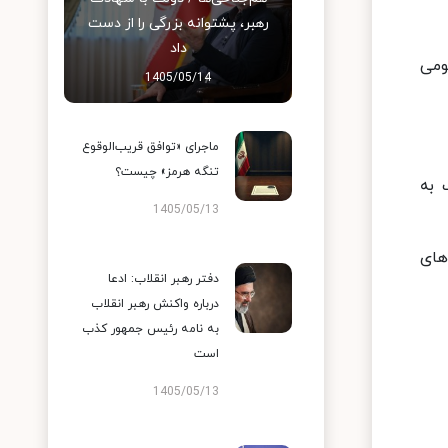
رهبر، پشتوانه بزرگی را از دست
داد
ومی
1405/05/14
ماجرای «توافق قریب‌الوقوع
تنگه هرمز» چیست؟
مک به
1405/05/13
 های
دفتر رهبر انقلاب: ادعا
درباره واکنش رهبر انقلاب
به نامه رئیس جمهور کذب
است
1405/05/13