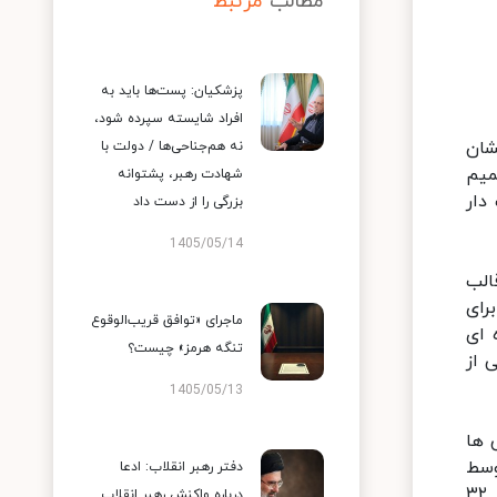
مطالب
مرتبط
پزشکیان: پست‌ها باید به
افراد شایسته سپرده شود،
شان
نه هم‌جناحی‌ها / دولت با
میم
شهادت رهبر، پشتوانه
دار
بزرگی را از دست داد
1405/05/14
عدت در قالب
ست. و برای
ماجرای «توافق قریب‌الوقوع
 ای
تنگه هرمز» چیست؟
یندگی از
1405/05/13
و و اتوبوس ها
وسط
دفتر رهبر انقلاب: ادعا
تردد ساعتی وسایل نقلیه نسبت به مشابه هفته قبل ۳۸.۳ درصد کاهش داشته است. و استفاده از خوردهای شخصی نیز ۳۲
درباره واکنش رهبر انقلاب