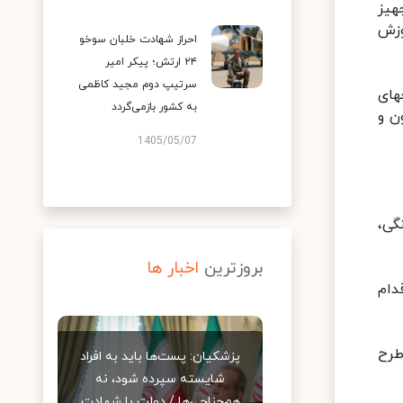
ی تجهیز
وزش
احراز شهادت خلبان سوخو
۲۴ ارتش؛ پیکر امیر
سرتیپ دوم مجید کاظمی
های
به کشور بازمی‌گردد
ن و
1405/05/07
گی،
بروزترین
اخبار ها
دام
طرح
پزشکیان: پست‌ها باید به افراد
شایسته سپرده شود، نه
هم‌جناحی‌ها / دولت با شهادت