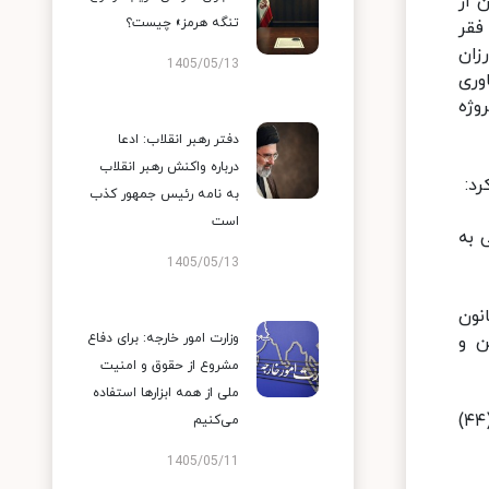
یم. از جمله مهمترین اهداف بودجه ۱۴۰۰ کاستن از
تنگه هرمز» چیست؟
فقر
زان
1405/05/13
وری
وژه
دفتر رهبر انقلاب: ادعا
درباره واکنش رهبر انقلاب
به نامه رئیس جمهور کذب
است
ی به
1405/05/13
واد به قانون
وزارت امور خارجه: برای دفاع
ای برای تأمین و
مشروع از حقوق و امنیت
ملی از همه ابزارها استفاده
۳- استمرار جریان فروش سهام و دارایی‌های دولتی مطابق روشهای قانون اجرای سیاست‌های کلی اصل چهل و چهارم (۴۴)
می‌کنیم
1405/05/11