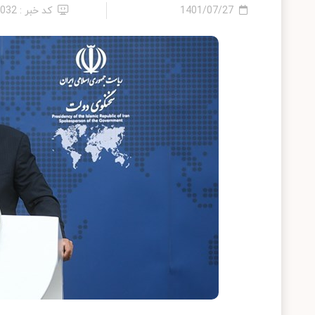
1401/07/27
کد خبر : 4032