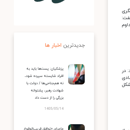
گری
فت:
اوم
جدیدترین
اخبار ها
پزشکیان: پست‌ها باید به
 در
افراد شایسته سپرده شود،
د فشارهای اقتصادی
نه هم‌جناحی‌ها / دولت با
شکل
شهادت رهبر، پشتوانه
بزرگی را از دست داد
1405/05/14
ماجرای «توافق قریب‌الوقوع