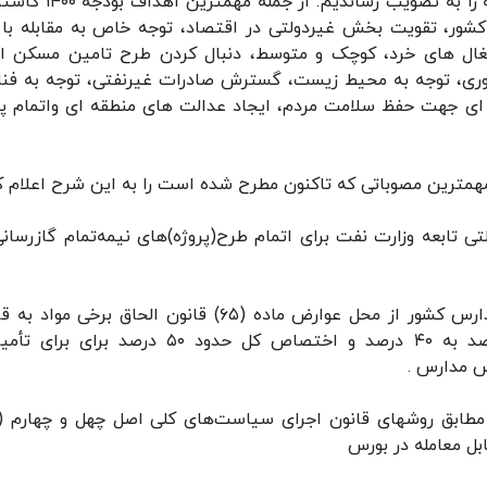
وی افزود : تاکنون ما ۱۲ تبصره همراه با اهداف بودجه را به تصویب رساند
کشور، تقویت بخش غیردولتی در اقتصاد، توجه خاص به مقابله با 
ال های خرد، کوچک و متوسط، دنبال کردن طرح تامین مسکن ار
 وری، توجه به محیط زیست، گسترش صادرات غیرنفتی، توجه به فنا
ه ای جهت حفظ سلامت مردم، ایجاد عدالت های منطقه ای واتمام پر
 شرکت دولتی تابعه وزارت نفت برای اتمام طرح(پروژه)‌های نیمه‌تمام گازرسان
۲-افزایش سهم سازمان نوسازی، توسعه و تجهیز مدارس کشور از محل عوارض ماده (۶۵) قانون الحاق برخی م
تنظیم بخشی از مقررات مالی دولت (۲) از ۲۰ درصد به ۴۰ درصد و اختصاص کل حدود ۵۰ درصد بر
س مدارس .
ل معامله در بورس