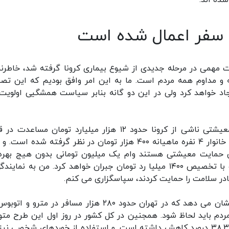
شده اند.
 مهمی در مرحله جدیدی از شیوع بیماری کرونا گرفته شد، خاطرن
 و مداوم همه مردم است. ما به این امر وافق بودیم که این تص
د خواهد کرد ولی در این دو گانه بنابر سیاست همشگیی اولویت 
وی افزود: برای کاستن از فشار بر آسیب دیدگان معیشتی ناشی از کرونا حدود ۱۲ هزار میلیارد تومان مسا
پرداخت به گروه هدف صورت خواهد گرفت. برای یک خانوار ۴ نفره ماهیانه ۴۰۰ هزار تومان در نظر گرفته شده ا
 حمایت معیشتی هستند وام یک میلیون تومانی بدون هیج بهره
پرداخت خواهد شد و مابه التفاوت نرخ بهره را دولت با تخصیص ۱۴۰۰ میلیا رد تومان جبران خواهد کرد. من به نما
ادر سلامت را حمایت کردند، سپاسگزاری می کنم.
وی ادامه داد: شواهد و آمارهای روزهای اول و دوم نشان می دهد که در تهران حدود ۲۸۰ هزار مسافر در متر
دم باید لحاظ شود. همجنین در کل کشور در روز اول این طرح مت