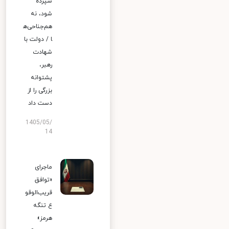
سپرده
شود، نه
هم‌جناحی‌ه
ا / دولت با
شهادت
رهبر،
پشتوانه
بزرگی را از
دست داد
1405/05/
14
ماجرای
«توافق
قریب‌الوقو
ع تنگه
هرمز»