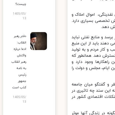
چیست؟
ر هزار میلیارد تومان نقدینگی، اموال املاک و
1405/05/
13
ش تخصصی بسیاری دارد.
 دهد.
دفتر رهبر
سد و منابع نفتی نباید
دهند باید از این منبع
انقلاب:
و کار مردم و به تولید
ادعا درباره
سترش دهد. همانطور که
واکنش
اهکارها وجود دارد و
رهبر انقلاب
 ایام، مجلس و دولت را
به نامه
رئیس
جمهور
 و گفتگو میان جامعه
کذب است
این سند چه تاثیری در
کلات اقتصادی کشور در
1405/05/
13
ه در زندگی آنها موثر