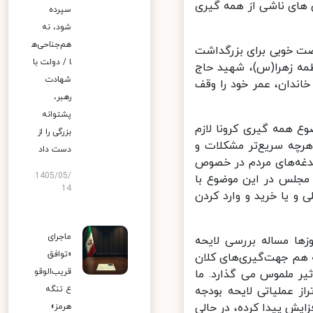
 های ناشی از همه گیری
سپرده
شود، نه
هم‌جناحی‌ه
ت خوبی برای بزرگداشت
ا / دولت با
ه زهرا(س)، شهید حاج
شهادت
ندان، عمر خود را وقف
رهبر،
پشتوانه
همه گیری کرونا لازم
بزرگی را از
چه سریع‌تر مشکلات و
دست داد
غه‌های مردم در خصوص
1405/05/
 مجلس در این موضوع با
14
 یا خرید و وارد کردن
ماجرای
ا مساله بررسی لایحه
«توافق
هم جهت‌گیری‌های کلان
قریب‌الوقو
ر ملموس می گذارد. ما
سری تراز عملیاتی لایحه بودجه
ع تنگه
رصد رشد داشته است و هزینه‌ها ۴۷ درصد افزایش پیدا کرده، در حالی
هرمز»