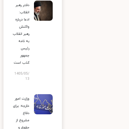
دفتر رهبر
انقلاب:
ادعا درباره
واکنش
رهبر انقلاب
به نامه
رئیس
جمهور
کذب است
1405/05/
13
وزارت امور
خارجه: برای
دفاع
مشروع از
حقوق و