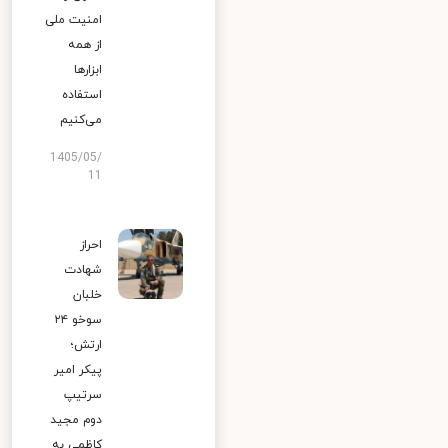
امنیت ملی
از همه
ابزارها
استفاده
می‌کنیم
1405/05/
11
احراز
شهادت
خلبان
سوخو ۲۴
ارتش؛
پیکر امیر
سرتیپ
دوم مجید
کاظمی به