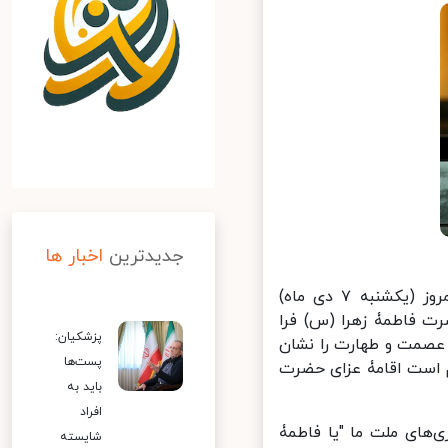
جدیدترین
اخبار ها
محمدباقر قالیباف رئیس مجلس شورای اسلامی در جلسه علنی امروز (یکشنبه ۷ دی ماه)
 فاطمۀ زهرا (س) فرا
پزشکیان:
عصمت و طهارت را نشان
پست‌ها
زم است اقامۀ عزای حضرت
باید به
افراد
های ملت ما "یا فاطمۀ
شایسته