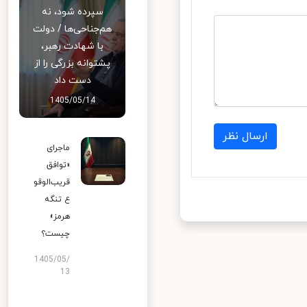
سپرده شود، نه
هم‌جناحی‌ها / دولت
با شهادت رهبر،
پشتوانه بزرگی را از
دست داد
1405/05/14
ارسال نظر
ماجرای
«توافق
قریب‌الوقو
ع تنگه
هرمز»
چیست؟
1405/05/
13