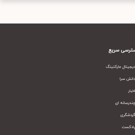
رسی سریع
یتال مارکتینگ
نش سرا
ار
رسانه ای
دشگری
دکست