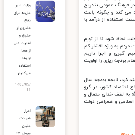
در فرهنگ عمومی بتدریج
وزارت امور
 می کند و چگونه باعث
خارجه: برای
 استفاده از درآمد با
دفاع
مشروع از
حقوق و
 لحاظ شود تا از تورم
امنیت ملی
ردم به ویژه اقشار کم
از همه
 گیری و اجرا داریم
ابزارها
 بودجه ریزی را اولویت
استفاده
می‌کنیم
کرد، لایحه بودجه سال
1405/05/
 اقتصاد کشور، در گرو
11
 به لطف خدای متعال و
سلامی و همراهی دولت
احراز
شهادت
خلبان
سوخو ۲۴