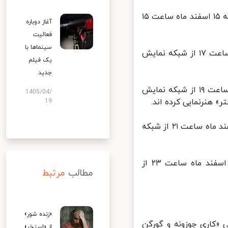
فیلم سینمایی «مادرم و دیوانگان خانواده» به کارگردانی «ایبولیا فکته»، جمعه ۱۵ اسفند ماه ساعت ۱۵
آغاز دوباره
فعالیت
سینماها با
فیلم سینمایی «زنده باد» به کارگردانی «سهیل خان»، جمعه ۱۵ اسفند ماه ساعت ۱۷ از شبکه نمایش
یک فیلم
جدید
فیلم سینمایی «دختر» به کارگردانی «رضا میرکریمی»، جمعه ۱۵ اسفند ماه ساعت ۱۹ از شبکه نمایش
1405/04/
 هنرنمایی کرده اند.
19
فیلم سینمایی «گزارش پلیکان» به کارگردانی «آلن جی پاکولا»، جمعه ۱۵ اسفند ماه ساعت ۲۱ از شبکه
فیلم سینمایی «فانوس بانان» به کارگردانی «کریستوفر نیهلم»، جمعه ۱۵ اسفند ماه ساعت ۲۳ از
مطالب
مرتبط
«زنده شور»
«کاری جوزونه و گورگن
از «استخر»