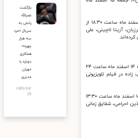
فیلم سینمایی «شبکه جهانی (توطئه اشلون)» به کارگردانی «جورج مارکس»، جمعه ۱۵ اسفند ماه
بازگشت
نصرالله
فیلم سینمایی «جنگلبان» به کارگردانی «منوچهر حقانی پرست»، جمعه ۱۵ اسفند ماه ساعت ۱۸:۳۰ از
رادش به
، آزیتا لاچینی، علی
سریال «مرد
ه‌اند.
سه هزار
چهره»؛
همکاری
دوباره با
فیلم تلویزیونی «درخت محبوب من» به کارگردانی «علیرضا سمعی»، پنج‌شنبه ۱۴ اسفند ماه ساعت ۲۴
مهران
ه در فیلم تلویزیونی
مدیری
1405/04/
28
فیلم تلویزیونی جدید «حکم مادری» به کارگردانی «سیامک صرافت»، جمعه ۱۵ اسفند ماه ساعت ۱۳:۳۰
 احرامی، شقایق زمانی