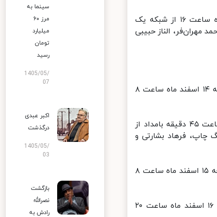
سینما به
فیلم سینمایی «زاپاس» به کارگردانی «برزو نیک‌نژاد»، جمعه ۱۵ اسفند ماه ساعت ۱۶ از شبکه یک
مرز ۶۰
مهران فر، الناز حبیبی
میلیارد
تومان
رسید
1405/05/
07
انیمیشن سینمایی «نیک و نیکو» به کارگردانی «الکس استادرمن»، پنج‌شنبه ۱۴ اسفند ماه ساعت ‌۸
اکبر عبدی
فیلم تلویزیونی «افرا» به کارگردانی «شهرام باباپور»، جمعه ۱۵ اسفند ماه ساعت ۴۵ دقیقه بامداد از
درگذشت
اپ، فرهاد بشارتی و
1405/05/
03
مستند سینمایی جدید «اسپهبد خورشید» به کارگردانی «مجید امیدی»، جمعه ۱۵ اسفند ماه ساعت ۸
بازگشت
نصرالله
فیلم سینمایی «بازگشت برنادت» به کارگردانی «ریچارد لینک ریتر»، شنبه ۱۶ اسفند ماه ساعت ۲۰
رادش به