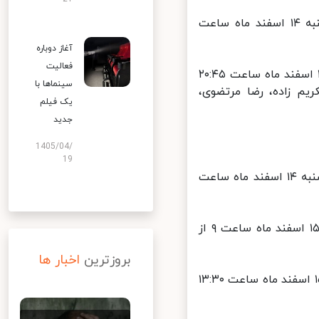
فیلم سینمایی «مظنونین همیشگی» به کارگردانی «برایان سینگر»، پنج‌شنبه ۱۴ اسفند ماه ساعت
آغاز دوباره
فعالیت
فیلم سینمایی «به دنیا آمدن» به کارگردانی «محسن عبدالوهاب»، جمعه ۱۵ اسفند ماه ساعت ۲۰:۴۵
سینماها با
یم زاده، رضا مرتضوی،
یک فیلم
جدید
1405/04/
19
انیمیشن سینمایی «هوآمولان» به کارگردانی «جینگل ما و وی دانگ»، پنج‌شنبه ۱۴ اسفند ماه ساعت
فیلم سینمایی «نبوغ شگفت انگیز» به کارگردانی «جین پیر ژانت»، جمعه ۱۵ اسفند ماه ساعت ۹ از
بروزترین
اخبار ها
فیلم سینمایی جدید «موزه» به کارگردانی «آلونسو رویسپالاسیوس»، جمعه ۱۵ اسفند ماه ساعت ۱۳:۳۰