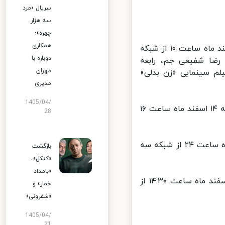
سریال «مرد
سه هزار
چهره»؛
همکاری
فیلم سینمایی «زن بدلی» به کارگردانی «مهرداد میرفلاح»، پنج‌شنبه ۱۴ اسفند ماه ساعت ۱۰ از شبکه
دوباره با
رضا شفیعی جم، رابعه
مهران
لم سینمایی «زن بدلی»
مدیری
1405/04/
فیلم سینمایی «جاسوس نیمه وقت» به کارگردانی «کیم دوک سو»، پنج‌شنبه ۱۴ اسفند ماه ساعت ۱۶
28
فیلم سینمایی «سرقت» به کارگردانی «اسکات من»، پنج‌شنبه ۱۴ اسفند ماه ساعت ۲۴ از شبکه سه
بازگشت
«کنکل»،
«بامداد
فیلم سینمایی جدید «صلح شکن» به کارگردانی «ئی چی لین»، جمعه ۱۵ اسفند ماه ساعت ۱۴:۳۰ از
خمار» و
«شفرونی»
1405/04/
21