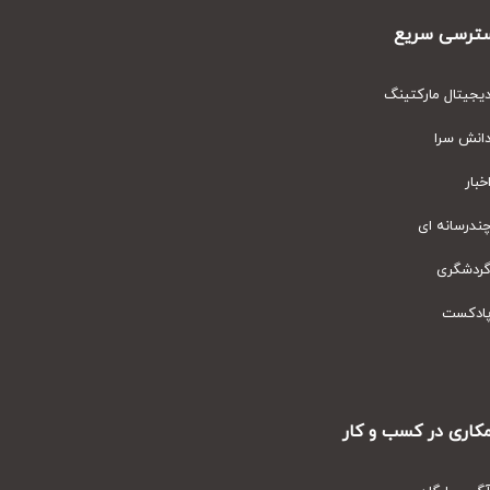
رسی سریع
یتال مارکتینگ
نش سرا
ار
رسانه ای
دشگری
دکست
ری در کسب و کار