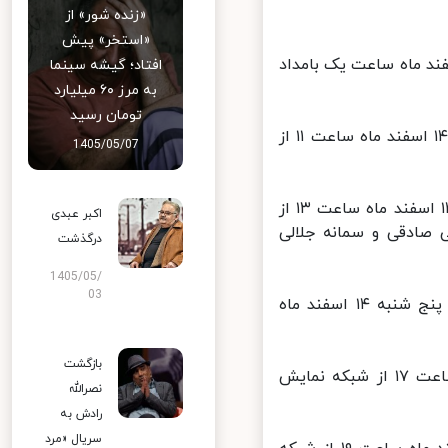
«زنده شور» از
«استخر» پیش
گی پرماجرا» به کارگردانی «نیکلاس ری»، پنج شنبه ۱۴ اسفند ماه ساعت یک بامداد
افتاد؛ گیشه سینما
به مرز ۶۰ میلیارد
تومان رسید
فیلم سینمایی «پدران و دختران» به کارگردانی «گابریل ماکینو»، پنج شنبه ۱۴ اسفند ماه ساعت ۱۱ از
1405/05/07
فیلم تلویزیونی «راز خانه بهجت» به کارگردانی «محسن ربیعی»، پنج شنبه ۱۴ اسفند ماه ساعت ۱۳ از
اکبر عبدی
صادقی و سمانه جلالی
درگذشت
1405/05/
03
فیلم سینمایی «درس هایی از یک رویا» به کارگردانی «سباستین گروبلر»، پنج شنبه ۱۴ اسفند ماه
بازگشت
فیلم سینمایی «عبور» به کارگردانی «جان وو»، پنج شنبه ۱۴ اسفند ماه ساعت ۱۷ از شبکه نمایش
نصرالله
رادش به
سریال «مرد