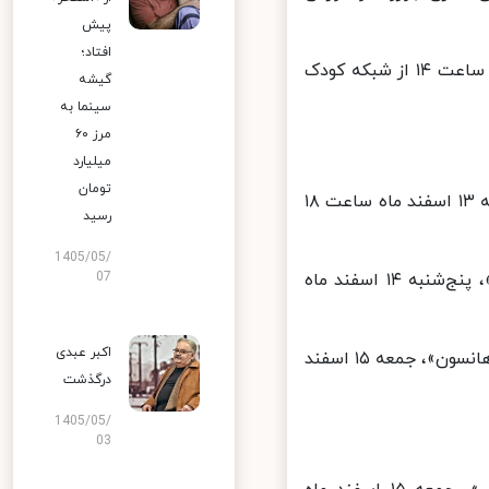
پیش
افتاد؛
فیلم سینمایی «دارکوب زبل» به کارگردانی «آلکس زم»، جمعه ۱۵ اسفند ماه ساعت ۱۴ از شبکه کودک
گیشه
سینما به
مرز ۶۰
میلیارد
تومان
فیلم سینمایی «پنگوئن های آقای پاپر» به کارگردانی «مارک واترز»، چهارشنبه ۱۳ اسفند ماه ساعت ۱۸
رسید
1405/05/
فیلم سینمایی «آلبرت دوست نامرئی من» به کارگردانی «جورج پاپاواسیلیو»، پنج‌شنبه ۱۴ اسفند ماه
07
اکبر عبدی
فیلم سینمایی «در جستجوی ماوریکس» به کارگردانی «مایکل آپتد و کریس هانسون»، جمعه ۱۵ اسفند
درگذشت
1405/05/
03