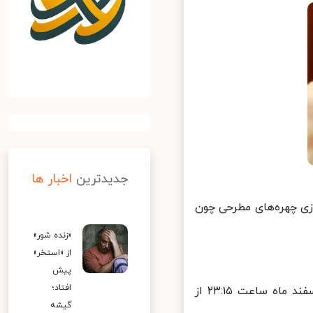
جدیدترین
اخبار ها
زی چهره‌های مطرحی چون
«زنده شور»
از «استخر»
پیش
افتاد؛
فیلم سینمایی جدید «همراه» به کارگردانی «یورک شکلتن»، پنج‌شنبه ۱۴ اسفند ماه ساعت ۲۳:۱۵ از
گیشه