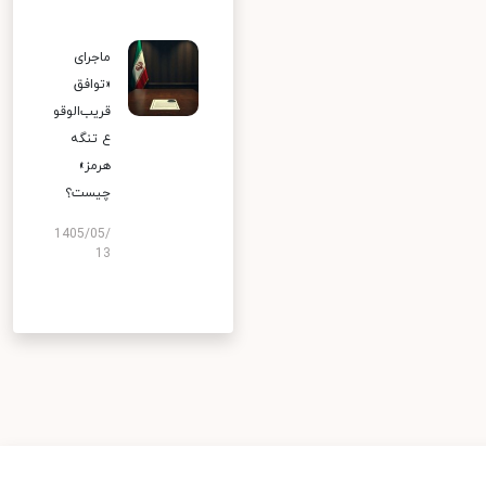
ماجرای
«توافق
قریب‌الوقو
ع تنگه
هرمز»
چیست؟
1405/05/
13