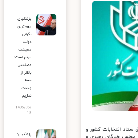
پزشکیان:
مهم‌ترین
نگرانی
دولت
معیشت
مردم است؛
مصلحتی
بالاتر از
حفظ
وحدت
نداریم
1405/05/
18
: بر اساس توافق ستاد انتخابات کشور و
پزشکیان:
جلس خبرگان رهبری و