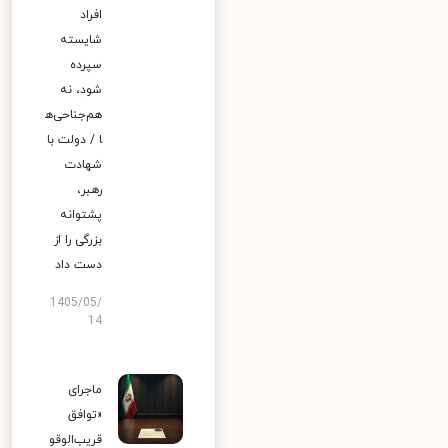
افراد
شایسته
سپرده
شود، نه
هم‌جناحی‌ه
ا / دولت با
شهادت
رهبر،
پشتوانه
بزرگی را از
دست داد
1405/05/
14
ماجرای
«توافق
قریب‌الوقو