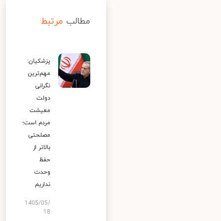
مطالب
مرتبط
پزشکیان:
مهم‌ترین
نگرانی
دولت
معیشت
مردم است؛
مصلحتی
بالاتر از
حفظ
وحدت
نداریم
1405/05/
18