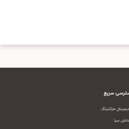
رسی سریع
یتال مارکتینگ
نش سرا