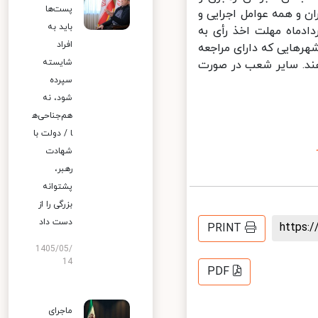
پست‌ها
و همه عوامل اجرایی و
باید به
رأی می رساند: با توجه به اینکه ساعت ۲۴ جمعه ۲۸ خردادماه مهلت اخذ رأی به
افراد
هایی که دارای مراجعه
شایسته
لیت خود ادامه دهند. سایر شعب در صورت
سپرده
شود، نه
هم‌جناحی‌ه
ا / دولت با
شهادت
رهبر،
پشتوانه
بزرگی را از
دست داد
https
PRINT
1405/05/
14
PDF
ماجرای