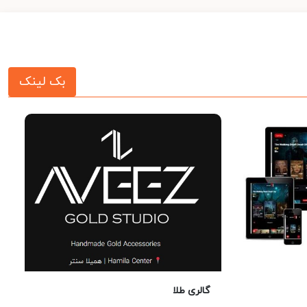
بک لینک
گالری طلا