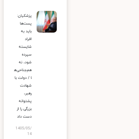
پزشکیان:
پست‌ها
باید به
افراد
شایسته
سپرده
شود، نه
هم‌جناحی‌ه
ا / دولت با
شهادت
رهبر،
پشتوانه
بزرگی را از
دست داد
1405/05/
14