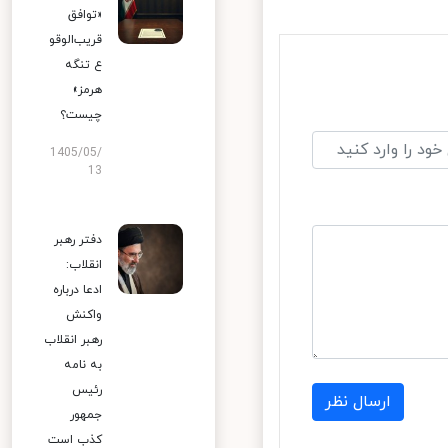
«توافق
قریب‌الوقو
ع تنگه
هرمز»
چیست؟
1405/05/
13
دفتر رهبر
انقلاب:
ادعا درباره
واکنش
رهبر انقلاب
به نامه
رئیس
ارسال نظر
جمهور
کذب است