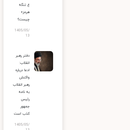
ع تنگه
هرمز»
چیست؟
1405/05/
13
دفتر رهبر
انقلاب:
ادعا درباره
واکنش
رهبر انقلاب
به نامه
رئیس
جمهور
کذب است
1405/05/