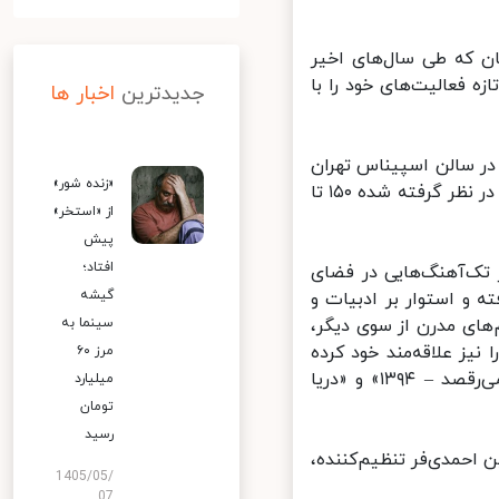
 که طی سال‌های اخیر
 فعالیت‌های خود را با
جدیدترین
اخبار ها
ر سالن اسپیناس تهران
«زنده شور»
پیش روی مخاطبان قرار می‌گیرد. این در حالی است که قیمت بلیت کنسرت در نظر گرفته شده ۱۵۰ تا
از «استخر»
پیش
افتاد؛
ک‌آهنگ‌هایی در فضای
گیشه
 و استوار بر ادبیات و
سینما به
ای مدرن از سوی دیگر،
یز علاقه‌مند خود کرده
مرز ۶۰
است. این گروه طی سال‌های اخیر آلبوم‌های «باران تویی -۱۳۹۲»، «جاده می‌رقصد – ۱۳۹۴» و «دریا
میلیارد
تومان
رسید
احمدی‌فر تنظیم‌کننده،
1405/05/
07