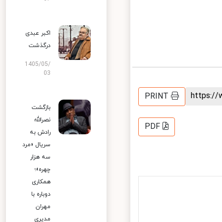
اکبر عبدی
درگذشت
1405/05/
03
https:
PRINT
بازگشت
نصرالله
PDF
رادش به
سریال «مرد
سه هزار
چهره»؛
همکاری
دوباره با
مهران
مدیری