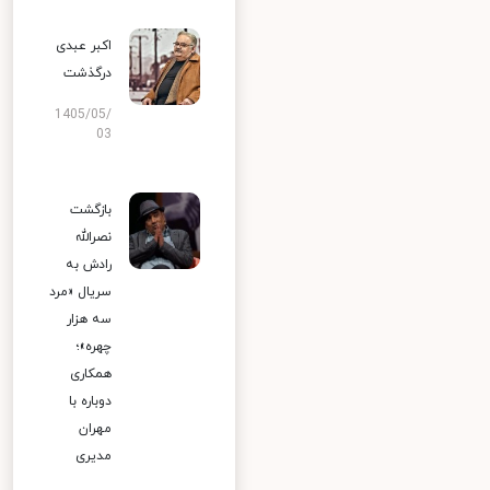
اکبر عبدی
درگذشت
1405/05/
03
بازگشت
نصرالله
رادش به
سریال «مرد
سه هزار
چهره»؛
همکاری
دوباره با
مهران
مدیری