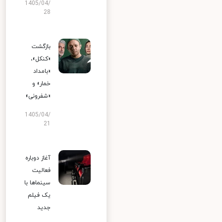
1405/04/
28
بازگشت
«کنکل»،
«بامداد
خمار» و
«شفرونی»
1405/04/
21
آغاز دوباره
فعالیت
سینماها با
یک فیلم
جدید