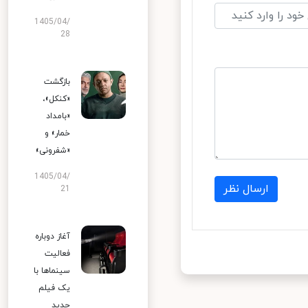
1405/04/
28
بازگشت
«کنکل»،
«بامداد
خمار» و
«شفرونی»
1405/04/
ارسال نظر
21
آغاز دوباره
فعالیت
سینماها با
یک فیلم
جدید