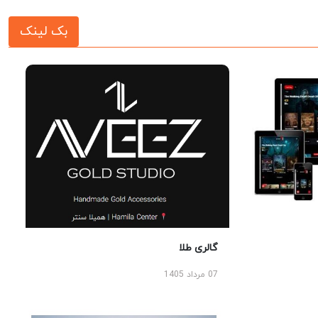
بک لینک
گالری طلا
07 مرداد 1405