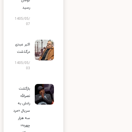
تومان
رسید
1405/05/
07
اکبر عبدی
درگذشت
1405/05/
03
بازگشت
نصرالله
رادش به
سریال «مرد
سه هزار
چهره»؛