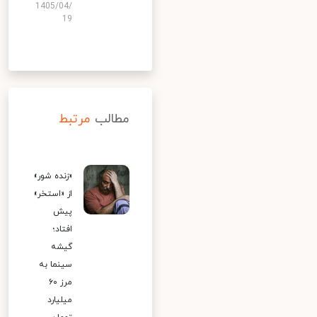
1405/04/
19
مطالب
مرتبط
«زنده شور»
از «استخر»
پیش
افتاد؛
گیشه
سینما به
مرز ۶۰
میلیارد