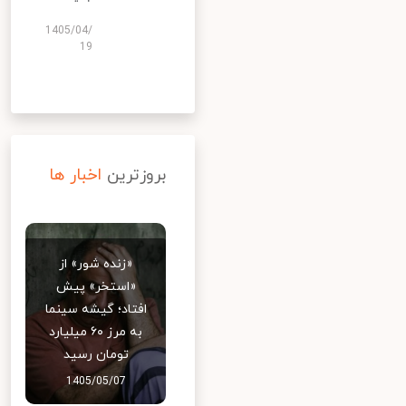
1405/04/
19
بروزترین
اخبار ها
«زنده شور» از
«استخر» پیش
افتاد؛ گیشه سینما
به مرز ۶۰ میلیارد
تومان رسید
1405/05/07