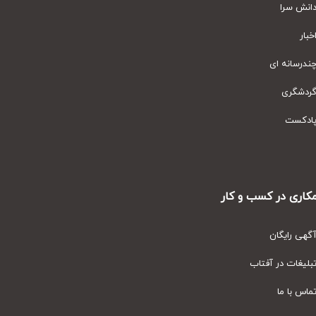
نش سرا
ار
رسانه ای
دشگری
دکست
ری در کسب و کار
ی رایگان
یغات در آفتاب
س با ما