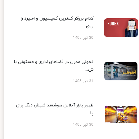
کدام بروکر کمترین کمیسیون و اسپرد را
روی...
30 تیر 1405
تحولی مدرن در فضاهای اداری و مسکونی با
ش...
31 تیر 1405
ظهور بازار آنلاین هوشمند شیش دنگ برای
پا...
30 تیر 1405