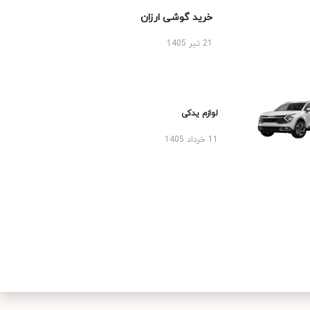
خرید گوشی ارزان
21 تیر 1405
لوازم یدکی
11 خرداد 1405