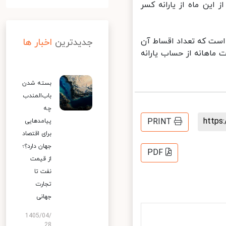
ین ماه از یارانه کسر
ست که تعداد اقساط آن
جدیدترین
اخبار ها
بلغ ۳۵ هزار و ۱۰۰ تومان به صورت ماهانه از حساب یارانه
بسته شدن
باب‌المندب
چه
http
PRINT
پیامدهایی
برای اقتصاد
جهان دارد؟؛
PDF
از قیمت
نفت تا
تجارت
جهانی
1405/04/
28