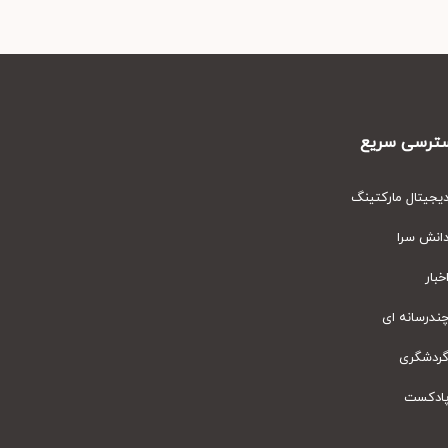
رسی سریع
یتال مارکتینگ
نش سرا
ار
رسانه ای
دشگری
دکست