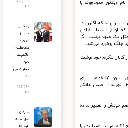
1405/05/
م ویکتور مدودچوک با
07
 پسران ما که اکنون در
وانگ یی:
ه او از استتار نظامی
چین از
ثل یک میهن‌پرست. اگر
ایران در
جنگ برخورد می‌شود.
محافظت از
حاکمیت
نال تلگرام خود نوشت:
خود
حمایت می
کند
یون "پلتفورم – برای
زندگی" باز شد. طبق گزارش‌ها، او بعد از آغاز حمله روسیه به اوکراین در ۲۴ فوریه از حبس خانگی
1405/05/
03
 خودش را تغییر نداده
سازمان
ملل: همه
دیوید آراخامیا، رهبر جناح حزب حاکم خدمتگزار مردم که رهبری مذاکرات صلح ۲۹ مارس در استانبول را
طرف‌ها