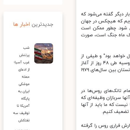
ر دیگر گفته می‌شود که
ویم که هیچکس در جهان
جدیدترین
اخبار ها
شود. چطور ممکن است
ک ماه جنگ است، صورت
شب
خواهد بود" و طیفی از
پرتنش
ده‌ها هزار تا صدها هزار تن ارائه کرد. او مدعی شد که تعداد سربازانی که روسیه طی ۴۸ روز از آغاز
غرب آسیا؛
جنگ از دست داده است، بیش از تلفات نیروهای آنها در جنگ ۱۰ ساله افغانستان بین سال‌های ۱۹۷۹
از ادعای
حمله
موشکی
م تانک‌های روس‌ها در
ایران به
ها سربازان وظیفه‌ای که
پایگاه
ست که ما باید از آنها
آمریکا تا
تضعیف کنیم.
توقیف سه
نفتکش
ش فراری روس را گرفته