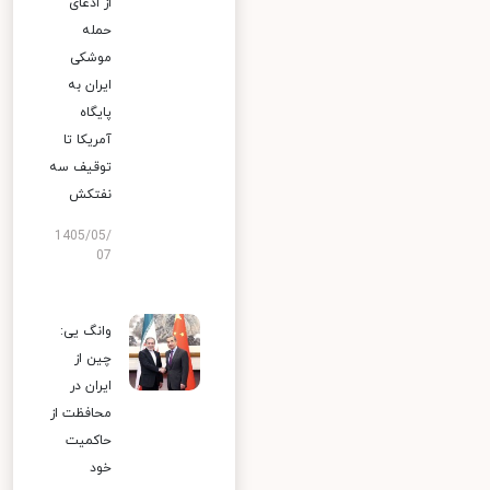
از ادعای
حمله
موشکی
ایران به
پایگاه
آمریکا تا
توقیف سه
نفتکش
1405/05/
07
وانگ یی:
چین از
ایران در
محافظت از
حاکمیت
خود