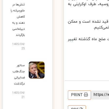
یه، طرف اوکراینی به
تنش‌ها در
خاورمیانه را
کاهش
 قید نشده است و ممکن
دهند و به
ی‌کنیم.
دیپلماسی
بازگردند
صلح ماه گذشته تغییر
1405/04/
25
سناتور
جنگ‌طلب
ضدایرانی
درگذشت
1405/04/
https:
PRINT
21