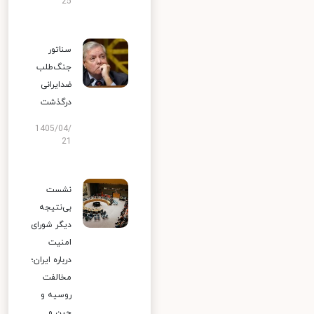
25
سناتور
جنگ‌طلب
ضدایرانی
درگذشت
1405/04/
21
نشست
بی‌نتیجه
دیگر شورای
امنیت
درباره ایران؛
مخالفت
روسیه و
چین و