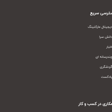
رسی سریع
یتال مارکتینگ
نش سرا
ار
رسانه ای
دشگری
دکست
ری در کسب و کار