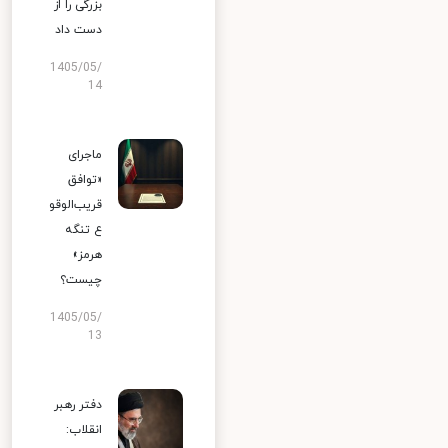
بزرگی را از
دست داد
1405/05/
14
ماجرای
«توافق
قریب‌الوقو
ع تنگه
هرمز»
چیست؟
1405/05/
13
دفتر رهبر
انقلاب: