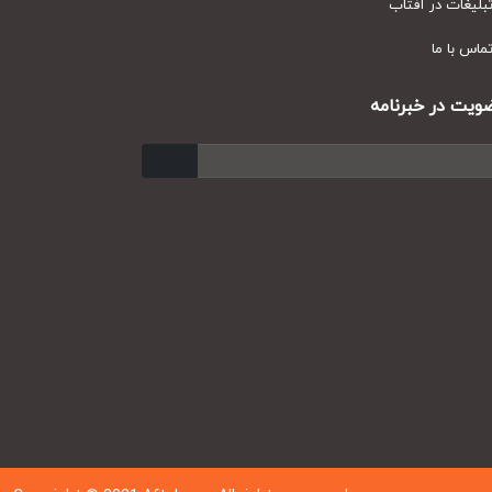
یغات در آفتاب
س با ما
ت در خبرنامه
ارسال