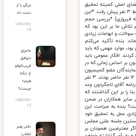
 قرار بود ۵ نفر به عنوان اعضای اصلی کمیته تحقیق
بزرگی را از
فعالیت کنند که از همان ابتدا دو نفر وارد این موضوع نشدند و عملا کار توسط ۳ نفر پیش رفت. *این
دست داد
 فیروزی). *بررسی حجم
1405/05/
لبته تمام تلاش ما بر این بود که
14
سوالات و ابهامات زیادی
د. بنده تأکید می‌کنم
، موارد مهمی که باید
ماجرای
دند. افکار عمومی باید
«توافق
 بر اساس زمانی که در
قریب‌الوقو
مایندگان عضو کمیسیون
ع تنگه
تحقیق حضور داشتند؟ برای رأی گیری در خصوص اعتبارنامه آقای تاجگردون ۱۲ نفر حاضر بودند. ۳ نفر
هرمز»
نامه آقای تاجگردون چند
چیست؟
را بر این گذاشتند که
 سایر همکاران در صحن
1405/05/
ت؟ بنده به صراحت این
13
دی عمل به تحقیق خود
ستین جلسه علنی مجلس
دفتر رهبر
ر معترضین همچنان بر
انقلاب:
ه به رأی گذاشته خواهد