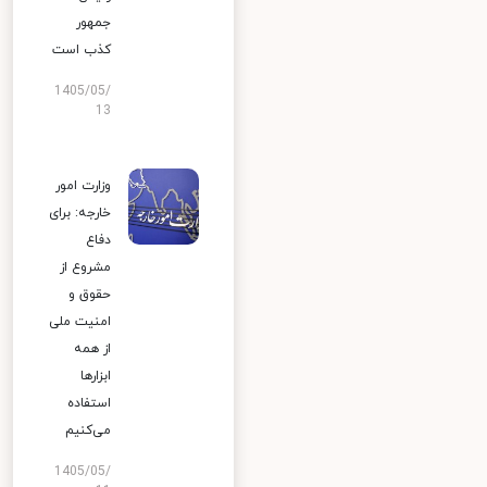
جمهور
کذب است
1405/05/
13
وزارت امور
خارجه: برای
دفاع
مشروع از
حقوق و
امنیت ملی
از همه
ابزارها
استفاده
می‌کنیم
1405/05/