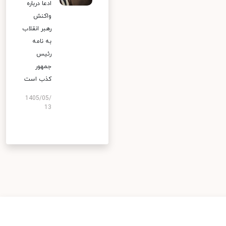
ادعا درباره
واکنش
رهبر انقلاب
به نامه
رئیس
جمهور
کذب است
1405/05/
13