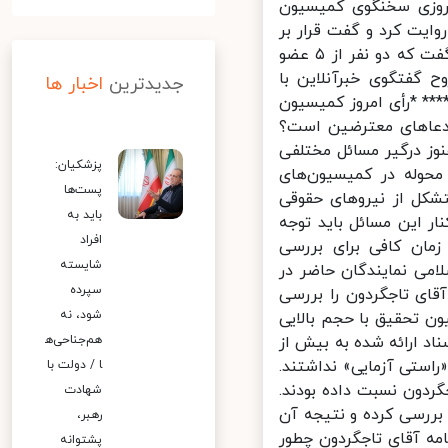
روزی سخنگوی کمیسیون
ایت کرد و گفت قرار بر
این شده است تعداد آراء موافقین و مخالفین علنی نشود. وی این را هم گفت که دو نفر از ۵ عضو
 گفتگوی خبرآنلاین با
جدیدترین
اخبار ها
** *رأی امروز کمیسیون
دعاهای معترضین است؟
ز درگیر مسائل مختلفی
پزشکیان:
حوله در کمیسیون‌های
پست‌ها
ل از نیروهای حقوقی
باید به
 این مسائل باید توجه
افراد
مان کافی برای بررسی
شایسته
می نمایندگان حاضر در
سپرده
امه آقای تاجگردون را بررسی
شود، نه
ن تحقیق با حجم بالایی
 ارائه شده به بیش از
هم‌جناحی‌ه
استی آزمایی» نداشتند.
ا / دولت با
دون نسبت داده بودند.
شهادت
ررسی کرده و نتیجه آن
رهبر،
رنامه آقای تاجگردون چطور
پشتوانه