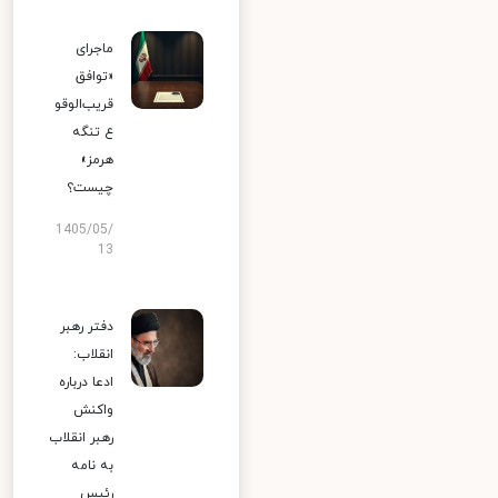
ماجرای
«توافق
قریب‌الوقو
ع تنگه
هرمز»
چیست؟
1405/05/
13
دفتر رهبر
انقلاب:
ادعا درباره
واکنش
رهبر انقلاب
به نامه
رئیس