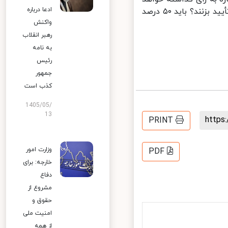
ادعا درباره
شد. *چه نسبتی از نمایندگان می‌توانند بر ادامه حضور آقای تاجگردون مهر تأیید بزنند؟ باید ۵۰ درصد
واکنش
رهبر انقلاب
به نامه
رئیس
جمهور
کذب است
1405/05/
13
http
PRINT
وزارت امور
PDF
خارجه: برای
دفاع
مشروع از
حقوق و
امنیت ملی
از همه