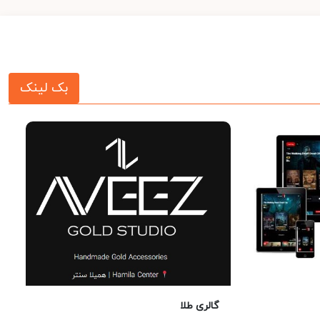
بک لینک
گالری طلا