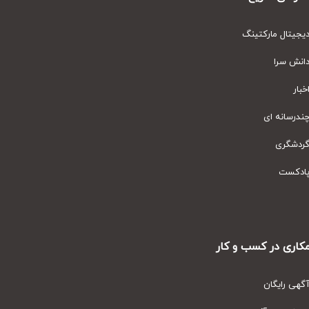
یتال مارکتینگ
نش سرا
ار
رسانه ای
دشگری
دکست
ری در کسب و کار
ی رایگان