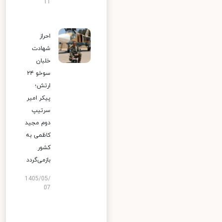
11
احراز
شهادت
خلبان
سوخو ۲۴
ارتش؛
پیکر امیر
سرتیپ
دوم مجید
کاظمی به
کشور
بازمی‌گردد
1405/05/
07