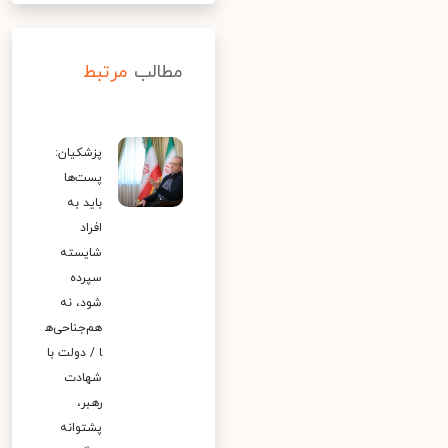
مطالب
مرتبط
پزشکیان:
پست‌ها
باید به
افراد
شایسته
سپرده
شود، نه
هم‌جناحی‌ه
ا / دولت با
شهادت
رهبر،
پشتوانه