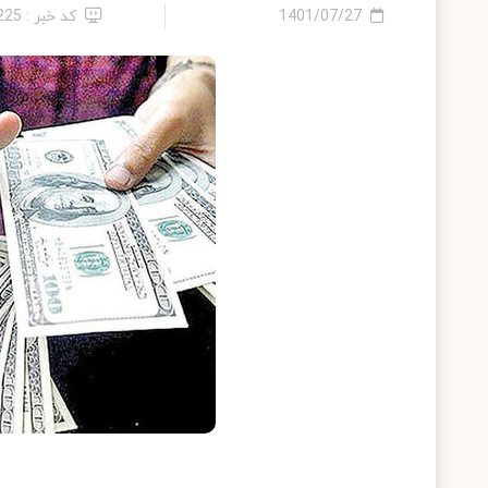
1401/07/27
کد خبر : 225