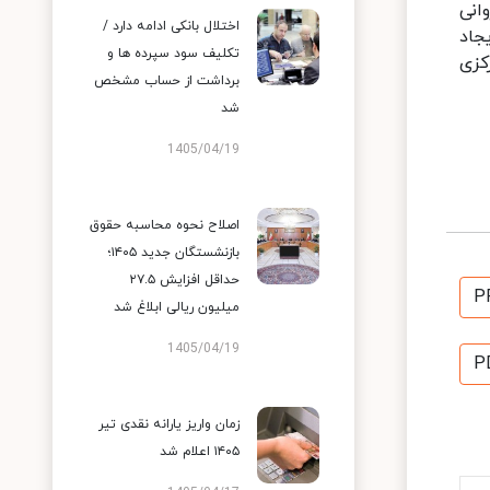
انی
اختلال بانکی ادامه دارد /
جاد
تکلیف سود سپرده ها و
کزی
برداشت از حساب مشخص
شد
1405/04/19
اصلاح نحوه محاسبه حقوق
بازنشستگان جدید ۱۴۰۵؛
حداقل افزایش ۲۷.۵
P
میلیون ریالی ابلاغ شد
1405/04/19
P
زمان واریز یارانه نقدی تیر
۱۴۰۵ اعلام شد