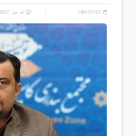
1401/07/27
کد خبر : 12037