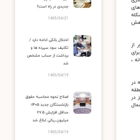
ندری
جدیدی در راه است؟
های
کله
1405/04/21
اهش
اختلال بانکی ادامه دارد /
 از
تکلیف سود سپرده ها و
رای
برداشت از حساب مشخص
ه ،
شد
1405/04/19
 در
طقه
 در
اصلاح نحوه محاسبه حقوق
مال
بازنشستگان جدید ۱۴۰۵؛
حداقل افزایش ۲۷.۵
میلیون ریالی ابلاغ شد
1405/04/19