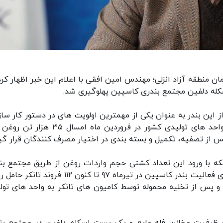
ن منطقه آزاد انزلی؛ مهندس امین افقی با اعلام این خبر اظهار کرد:
ز این بندر به عنوان یکی از مهمترین اولویت های در دستور کار ساز
منطقه آزاد انزلی افزود: به منظور تأمین مواد اولیه واحد های تولیدی کشور در فروردین ماه ام
س از تصفیه، تکمیل و بسته بندی در اختیار مصرف کنندگان قرار گیر
ینکه با ورود این تعداد کشتی حجم واردات روغن از طریق مجتمع بن
کاسپین از مرز ۵۵۷ هزار تن عبور کرد، افزود: از ابتدای فعالیت بندر کاسپین در تیرماه ۹۷ تا کنون ۱۱۲ 
 پس از تخلیه محموله توسط کامیون های تانکر به واحد های تول