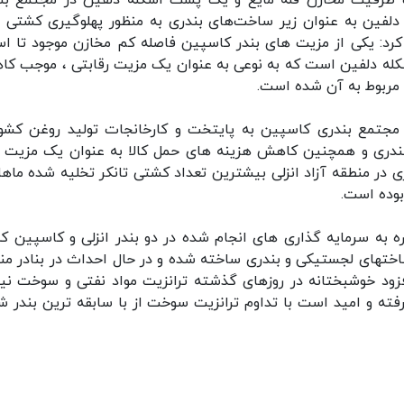
به وجود ۶۵ هزار متر مکعب ظرفیت مخازن فله مایع و یک پست اسکله دلفین در مجتمع ب
لفین به عنوان زیر ساخت‌های بندری به منظور پهلوگیری کشتی 
کرد: یکی از مزیت های بندر کاسپین فاصله کم مخازن موجود تا اس
کله دلفین است که به نوعی به عنوان یک مزیت رقابتی ، موجب ک
مربوط به آن شده است.
 مجتمع بندری کاسپین به پایتخت و کارخانجات تولید روغن کشور
ع بندری و همچنین کاهش هزینه های حمل کالا به عنوان یک مزیت ب
 در منطقه آزاد انزلی بیشترین تعداد کشتی تانکر تخلیه شده ماهان
اره به سرمایه گذاری های انجام شده در دو بندر انزلی و کاسپین که
رساختهای لجستیکی و بندری ساخته شده و در حال احداث در بنادر من
افزود خوشبختانه در روزهای گذشته ترانزیت مواد نفتی و سوخت نیز
ته و امید است با تداوم ترانزیت سوخت از با سابقه ترین بندر ش