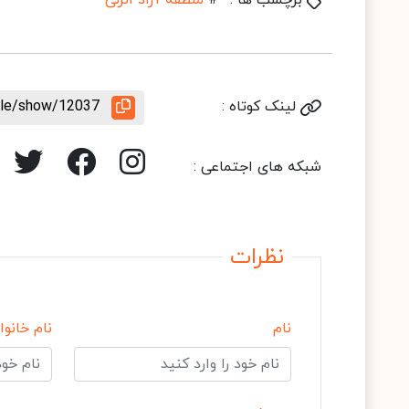
برچسب ها :
#
منطقه آزاد انزلی
لینک کوتاه :
icle/show/12037
شبکه های اجتماعی :
نظرات
نام
نام خانوا