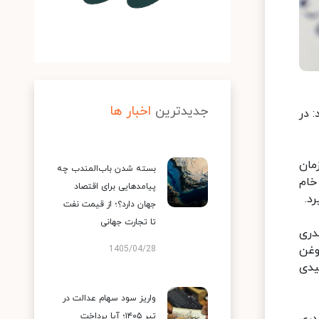
جدیدترین
اخبار ها
 در
مان
بسته شدن باب‌المندب چه
سال ۳۵ هزار تن روغن خام
پیامدهایی برای اقتصاد
د.
جهان دارد؟؛ از قیمت نفت
تا تجارت جهانی
دری
فروند تانکر حامل روغن
1405/04/28
یدی
واریز سود سهام عدالت در
تیر ۱۴۰۵؛ آیا پرداخت