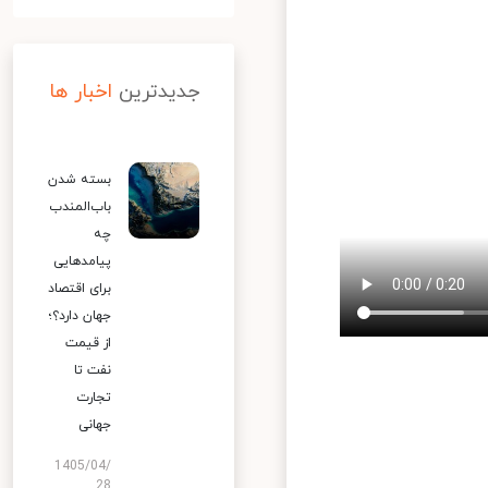
جدیدترین
اخبار ها
بسته شدن
باب‌المندب
چه
پیامدهایی
برای اقتصاد
جهان دارد؟؛
از قیمت
نفت تا
تجارت
جهانی
1405/04/
28