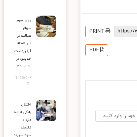
واریز سود
سهام
https:
PRINT
عدالت در
تیر ۱۴۰۵؛
PDF
آیا پرداخت
جدیدی در
راه است؟
1405/04/
21
اختلال
بانکی ادامه
دارد /
تکلیف
سود سپرده