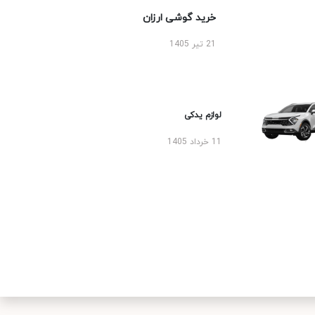
خرید گوشی ارزان
21 تیر 1405
لوازم یدکی
11 خرداد 1405