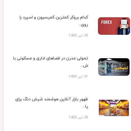
کدام بروکر کمترین کمیسیون و اسپرد را
روی...
30 تیر 1405
تحولی مدرن در فضاهای اداری و مسکونی با
ش...
31 تیر 1405
ظهور بازار آنلاین هوشمند شیش دنگ برای
پا...
30 تیر 1405