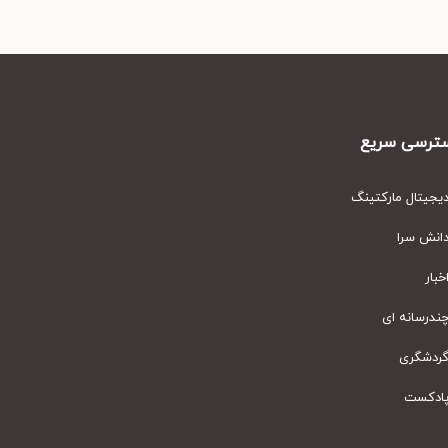
رسی سریع
یتال مارکتینگ
نش سرا
ار
رسانه ای
دشگری
دکست