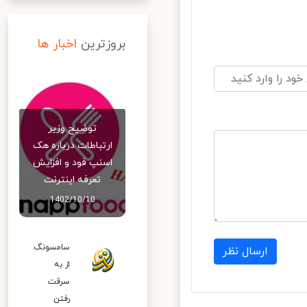
بروزترین
اخبار ها
توضیح وزیر
ارتباطات درباره هک
اسنپ‌ فود و افزایش
تعرفه اینترنت
1402/10/10
سامسونگ
ارسال نظر
از به
سرقت
رفتن