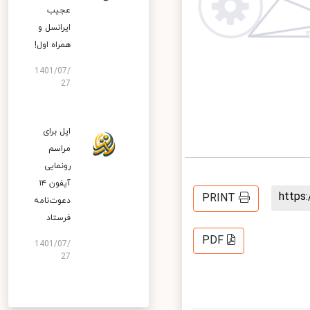
عجیب
ایرانسل و
همراه اول!
1401/07/
27
اپل برای
مراسم
رونمایی
آیفون ۱۴
http
PRINT
دعوت‌نامه
فرستاد
PDF
1401/07/
27