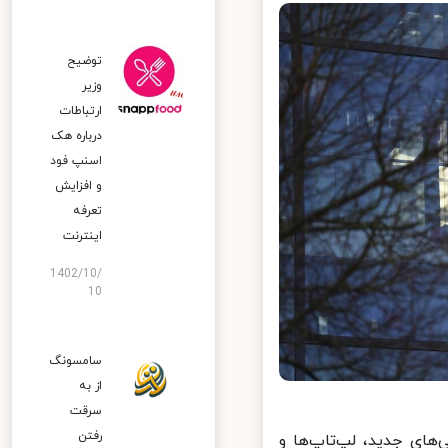
توضیح
وزیر
ارتباطات
درباره هک
اسنپ‌ فود
و افزایش
تعرفه
اینترنت
1402/10/
10
سامسونگ
از به
سرقت
رفتن
ی جدید،‌ لپ‌تاپ‌ها و