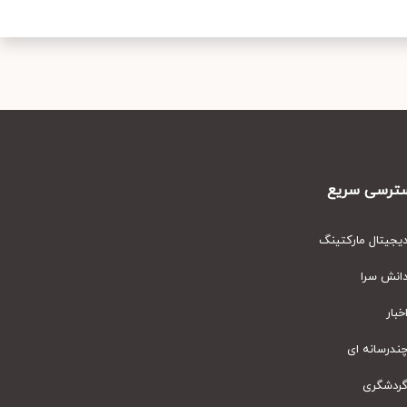
رسی سریع
یتال مارکتینگ
نش سرا
ار
رسانه ای
دشگری