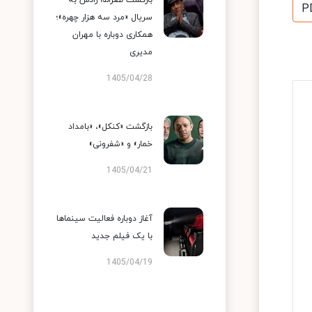
بازگشت نصرالله رادش به
P
سریال «مرد سه هزار چهره»؛
همکاری دوباره با مهران
مدیری
1405/04/28
بازگشت «کنکل»، «بامداد
خمار» و «شفرونی»
1405/04/21
آغاز دوباره فعالیت سینماها
با یک فیلم جدید
1405/04/19