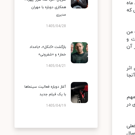
ماه
همکاری دوباره با مهران
 که
مدیری
1405/04/28
 من
ت و
 آن
بازگشت «کنکل»، «بامداد
خمار» و «شفرونی»
1405/04/21
اثر
نجا
آغاز دوباره فعالیت سینماها
با یک فیلم جدید
مهم
 در
1405/04/19
علی
سال