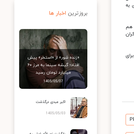
 به
بروزترین
اخبار ها
 هم
ران
رای
«زنده شور» از «استخر» پیش
افتاد؛ گیشه سینما به مرز ۶۰
میلیارد تومان رسید
1405/05/07
اکبر عبدی درگذشت
1405/05/03
P