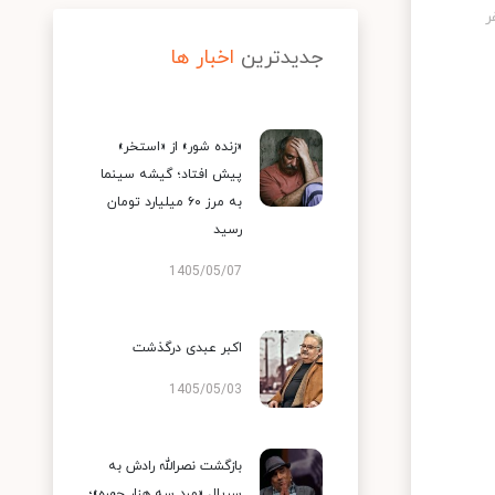
جدیدترین
اخبار ها
«زنده شور» از «استخر»
پیش افتاد؛ گیشه سینما
به مرز ۶۰ میلیارد تومان
رسید
1405/05/07
اکبر عبدی درگذشت
1405/05/03
بازگشت نصرالله رادش به
سریال «مرد سه هزار چهره»؛