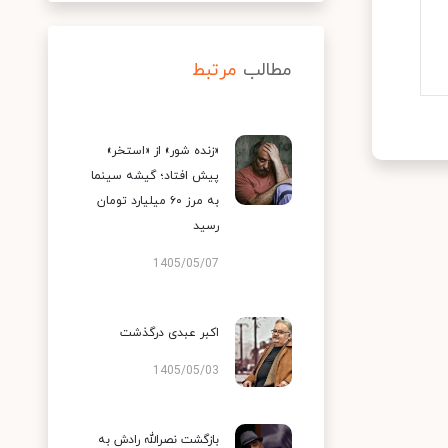
مطالب
مرتبط
«زنده شور» از «استخر»
پیش افتاد؛ گیشه سینما
به مرز ۶۰ میلیارد تومان
رسید
1405/05/07
اکبر عبدی درگذشت
1405/05/03
بازگشت نصرالله رادش به