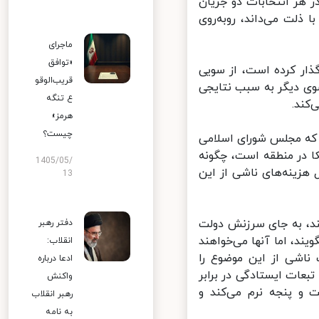
 هر انتخابات دو جریان
لت می‌داند، روبه‌روی
ماجرای
«توافق
ذار کرده است، از سویی
قریب‌الوقو
وی دیگر به سبب نتایجی
ع تنگه
ند.
هرمز»
چیست؟
 که مجلس شورای اسلامی
ا در منطقه است، چگونه
1405/05/
زینه‌های ناشی از این
13
د، به جای سرزنش دولت
دفتر رهبر
، اما آنها می‌خواهند
انقلاب:
ناشی از این موضوع را
ادعا درباره
بعات ایستادگی در برابر
واکنش
و پنجه نرم می‌کند و
رهبر انقلاب
به نامه