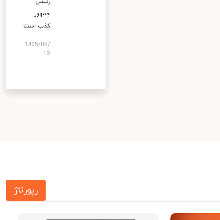
رئیس
جمهور
کذب است
1405/05/
13
رپورتاژ