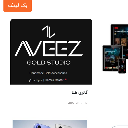
بک لینک
گالری طلا
07 مرداد 1405