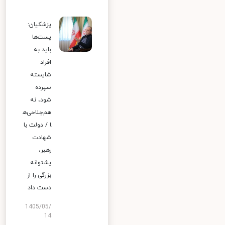
پزشکیان:
پست‌ها
باید به
افراد
شایسته
سپرده
شود، نه
هم‌جناحی‌ه
ا / دولت با
شهادت
رهبر،
پشتوانه
بزرگی را از
دست داد
1405/05/
14