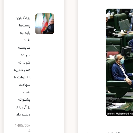
پزشکیان:
پست‌ها
باید به
افراد
شایسته
سپرده
شود، نه
هم‌جناحی‌ه
ا / دولت با
شهادت
رهبر،
پشتوانه
بزرگی را از
دست داد
1405/05/
14