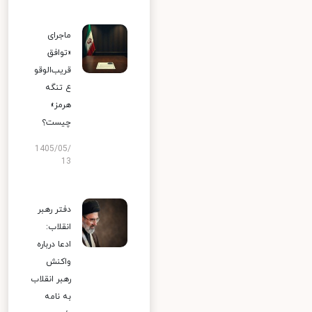
ماجرای
«توافق
قریب‌الوقو
ع تنگه
هرمز»
چیست؟
1405/05/
13
دفتر رهبر
انقلاب:
ادعا درباره
واکنش
رهبر انقلاب
به نامه