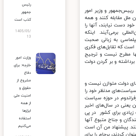
رئیس
س‌جمهور و وزیر امور
جمهور
ملل مقابله کنند و همه
کذب است
ود دست نیابند، آنها را
1405/05/
ی برمی‌آیند. اینکه
13
لماسی به زبانی صحبت
ست که تقابل‌های فکری
 مطرح نیست و ترجیح
وزارت امور
داشته و بر گردن دولت
خارجه: برای
دفاع
مشروع از
ی دولت متوازن نیست و
حقوق و
یاست‌های مدنظر خود را
امنیت ملی
اندوم در حوزه سیاست
از همه
 یعنی در سال‌های اخیر
ابزارها
یادی برای کشور در پی
استفاده
ان و جناح متبوع آنها
می‌کنیم
د. پیشنهاد من آن است
 کردند، برجام را برای