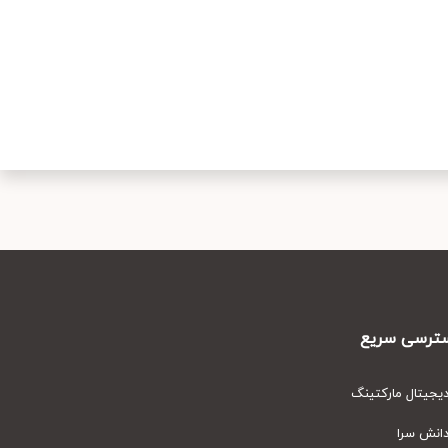
رسی سریع
یتال مارکتینگ
نش سرا