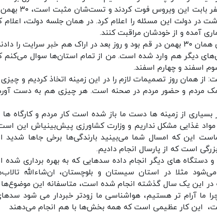
۳۰ بهمن شروع شد. روزی که متوجه شدیم یکی، دو نفر بابت این ویروس 
م و وزیر بهداشت در دولت این مسئله را اعلام کرد. در همان جلسه دولت، اعلام 
ماری آمده و از خودشان مراقبت کنند.
رییس ستاد ملی مقابله با کرونا ادامه داد: این ویروس همان ۳۰ بهمن در قم بود و روز بعد در اراک هم خبر سرایت را د
‌های دیگر هم وارد شده است. من از تمام استان‌ها سوال می‌کنم کر
وم اسفند و چهارم اسفند.
ت: از همان روز تصمیمات لازم را در این زمینه اتخاذ کردیم و چیزی ر
 کمک مردم و حضور مردم در صحنه است. هر چیزی هم به دست آورد
سیاری از زمینه ها دست ما باز شده است کار مردم و کارگاه ها ب
مواد غذایی مشکل نداریم و وزارت کشاورزی پیش‌بینیاش این است
است این که امسال شما می‌بینید بارندگی‌ها برخی جاها شدید 
رگی است که از پارسال انجام دادیم.
و و دستگاه های دیگر انجام داده سدهایی که به بهره برداری شده 
‌شود مثلا در استان سیستان و بلوچستان، ان‌شاءالله تالاب‌ه
ه در این یک سال گذشته انجام شده است، متاسفانه این موضوع‌ها ز
 چرا ما آرام تر هستیم، هواشناسی ما زودتر خبردار می شود سدهای
 است، این کار عظیمی است که همه بخش‌ها با هم انجام می‌دهند