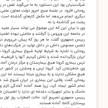
شرکت‌بنیان بود این دستاورد به ما می‌گوید نقص در 
روحانی افزود: در جلسه صبح امروز دولت معاون علمی م
دیگری انجام می‌دهد اما مکمل کارهای گذشته است به 
پشت سر گذاشته یا نه.
وی با بیان این که این موضوع می تواند بسیار مفید و
در جامعه این ویروس را گرفتند و علامتی نبوده اطمی
رییس جمهوری گفت: ما هر روز که پیش می‌رویم در ع
تنفس مصنوعی داخلی در داخل تولید در شرکت‌های د
روحانی با اشاره به شرایط اولیه شیوع بیماری کرونا
ایران بازگردانده شدند و تلاش کردیم آنها را قرنطینه
ترس بیماری کرونا هیچ بیمارستان و مرکز درمان آماده 
وی خاطرنشان کرد: کرونا ترس و وحشتی در کشور ا
هیچ مشکلی ندارند و به بیماری مبتلا نیستند اما ای
روحانی گفت: وقتی این بیماری در ایران شروع شد د
تمام کشور ایجاد کرد، زیرا همه آماده آمادگی لازم و
ماسک و سایر تجهیزات دغدغه ای ندارد با اطمینان خاط
رییس جمهوری تصریح کرد: حالت اضطراب روز اول بیما
پرستاران کاملا آماده هستند.