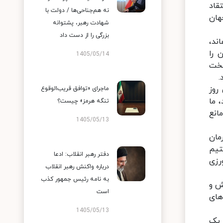
قاد
نه هم‌جناحی‌ها / دولت با
هان
شهادت رهبر، پشتوانه
بزرگی را از دست داد
ند،
 را
1405/05/14
سخت
.
ین روز
ماجرای «توافق قریب‌الوقوع
 ما
تنگه هرمز» چیست؟
انع
1405/05/13
مان
تیم
دفتر رهبر انقلاب: ادعا
رزی
درباره واکنش رهبر انقلاب
به نامه رئیس جمهور کذب
ش و
است
های
1405/05/13
 یک