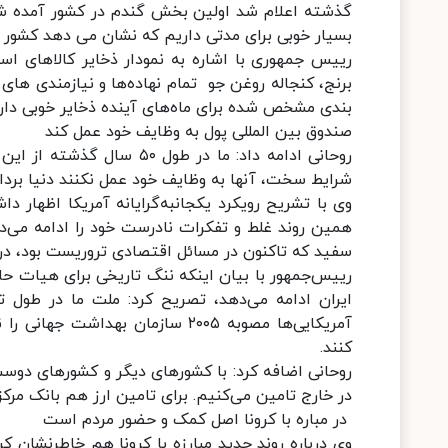
گذشته اعلام شد اولین بخش گندم در کشور آمده شد
بسیار خوبی برای مدتی داریم که نشان می دهد کشور 
رییس جمهوری با اشاره به نمودار ذخایر کالاهای 
برنج، کنجاله روغن جو تمام نهاده‌ها و نیازمندی های م
بندی مشخص شده برای ماه‌های آینده ذخایر خوبی دارن
صندوق بین المللی پول به وظایف خود عمل کند
روحانی ادامه داد: ما در ط
شرایط سخت، آنها به وظایف خود عمل نکنند دنیا بر
وی با تشریح رویکرد یکجانبه‌گرایانه آمریکا اظهار د
همین روند غلط و تفکرات نادرست خود را ادامه می‌د
سفید که تاکنون در مسائل اقتصادی تروریست بود، د
رییس‌جمهور با بیان اینکه ننگ تاریخی برای هیات حاک
ایران ادامه می‌دهد، تصریح کرد: ملت ما در طول تا
آمریکایی‌ها مصوبه ۲۰۰۵ سازمان ب
کنند.
روحانی اضافه کرد: با کشورهای دیگر و کشورهای دوست خ
در خارج تامین می‌کنیم. برای تامین ارز هم بانک مرکزی
در مباره با کرونا اصل کمک و حضور مردم است
وی درباره روند جدید مبارزه با کرونا هم خاطرنشان ک