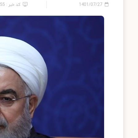
1401/07/27
کد خبر : 55