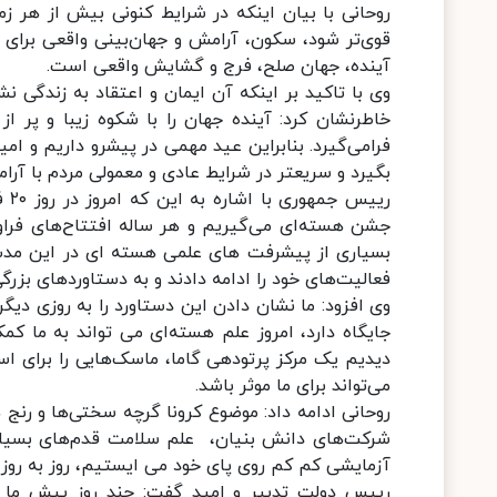
روحانی با بیان اینکه در شرایط کنونی بیش از هر 
قوی‌تر شود، سکون، آرامش و جهان‌بینی واقعی برای 
آینده، جهان صلح، فرج و گشایش واقعی است.
وی با تاکید بر اینکه آن ایمان و اعتقاد به زندگی نش
خاطرنشان کرد: آینده جهان را با شکوه زیبا و پر ا
فرامی‌گیرد. بنابراین عید مهمی در پیشرو داریم و ا
بگیرد و سریعتر در شرایط عادی و معمولی مردم با آ
ریی
جشن هسته‌ای می‌گیریم و هر ساله افتتاح‌های فراوا
بسیاری از پیشرفت های علمی هسته ای در این مدت 
فعالیت‌های خود را ادامه دادند و به دستاوردهای بزرگ
وی افزود: ما نشان دادن این دستاورد را به روزی دی
جایگاه دارد، امروز علم هسته‌ای می تواند به ما کم
دیدیم یک مرکز پرتودهی گاما، ماسک‌هایی را برای 
می‌تواند برای ما موثر باشد.
روحانی ادامه داد: موضوع کرونا گرچه سختی‌ها و رنج 
شرکت‌های دانش بنیان، علم سلامت قدم‌های بسیار
آزمایشی کم کم روی پای خود می ایستیم، روز به روز 
رییس دولت تدبیر و امید گفت: چند روز پیش ما ا