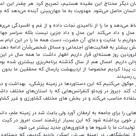
زمان دیگر محتاج این عقیده هستیم، تصریح کرد: هر چقدر این اعت
انسان حاصل می‌شود. مهدویت به ما جهان‌بینی آینده می‌دهد که ج
اط می‌دهد و ما را از ناامیدی نجات داده و از غم و افسردگی می‌رها
ز عدل و داد می‌کند. این عدل و داد جزیی نیست بلکه سراسر جهان
میدواریم با عنایت و دعای آن حضرت، دست همه ما را در این ایام 
رامش بیشتر به فعالیت‌های اجتماعی و مسائل شخصی‌شان ادامه دهند
س جمهوری با اشاره به این که امروز در روز ۲۰ فروردین روز هسته‌ای قرار داریم اظهار داشت: ما همه سال در ا
نی داریم. امسال هم از سال گذشته برنامه‌ریزی بیشتری شده بود،
پیدا کردیم مخصوصا از اردیبهشت پارسال که محققین ما بدون م
ی رسیدند.
گر موکول می‌کنیم که این دستاوردها در زمینه پزشکی، بهداشت و در
ک کند. دیروز در ویدئو کنفرانس‌هایی که با استان‌های مختلف داش
استفاده مناسب می‌کند و در بخش های مختلف کشاورزی و غیر کشاو
هایی را برای جامعه به ارمغان آورد ولی باعث شد در زمینه علم، دان
 خوبی برداشته شود که این بسیار ارزشمند است امروز در کیت 
تولیدات ما با شیوه ها و فناوری‌های جدید بیشتر می شود.
ز نمایشگاهی در زمینه سی‌تی اسکن بازدید کردیم، که دستاورد