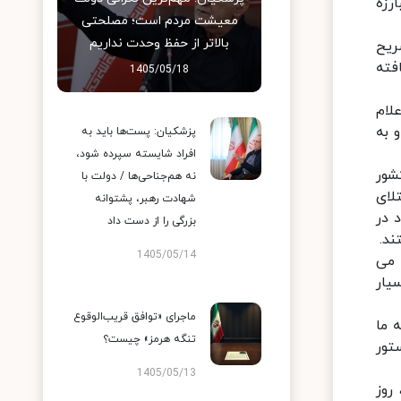
رزه
معیشت مردم است؛ مصلحتی
بالاتر از حفظ وحدت نداریم
ریح
فته
1405/05/18
لام
 به
پزشکیان: پست‌ها باید به
افراد شایسته سپرده شود،
شور
نه هم‌جناحی‌ها / دولت با
لای
شهادت رهبر، پشتوانه
 در
بزرگی را از دست داد
ند.
1405/05/14
 می
یار
ماجرای «توافق قریب‌الوقوع
 ما
تنگه هرمز» چیست؟
تور
1405/05/13
روز