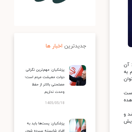
جدیدترین
اخبار ها
 آن
پزشکیان: مهم‌ترین نگرانی
 به
دولت معیشت مردم است؛
وان
مصلحتی بالاتر از حفظ
وحدت نداریم
است
هده
1405/05/18
د و
ایش
پزشکیان: پست‌ها باید به
افراد شایسته سپرده شود،