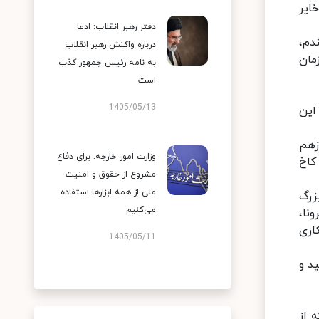
ایر
دفتر رهبر انقلاب: ادعا
دم،
درباره واکنش رهبر انقلاب
مان
به نامه رئیس جمهور کذب
است
1405/05/13
 این
زهم
وزارت امور خارجه: برای دفاع
کاخ
مشروع از حقوق و امنیت
ملی از همه ابزارها استفاده
زرگ
می‌کنیم
نا،
کاری
1405/05/11
د و
 از