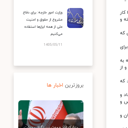
کار
وزارت امور خارجه: برای دفاع
ه و
مشروع از حقوق و امنیت
ملی از همه ابزارها استفاده
 که
می‌کنیم
1405/05/11
رای
 به
 از
 که
بروزترین
اخبار ها
د و
س و
ن و
پزشکیان: مهم‌ترین نگرانی دولت