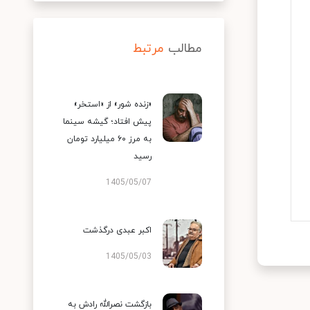
مطالب
مرتبط
«زنده شور» از «استخر»
پیش افتاد؛ گیشه سینما
به مرز ۶۰ میلیارد تومان
رسید
1405/05/07
اکبر عبدی درگذشت
1405/05/03
بازگشت نصرالله رادش به