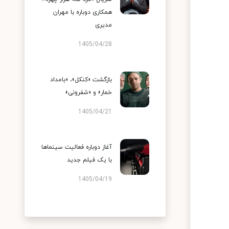
همکاری دوباره با مهران
مدیری
1405/04/28
بازگشت «کنکل»، «بامداد
خمار» و «شفرونی»
1405/04/21
آغاز دوباره فعالیت سینماها
با یک فیلم جدید
1405/04/19