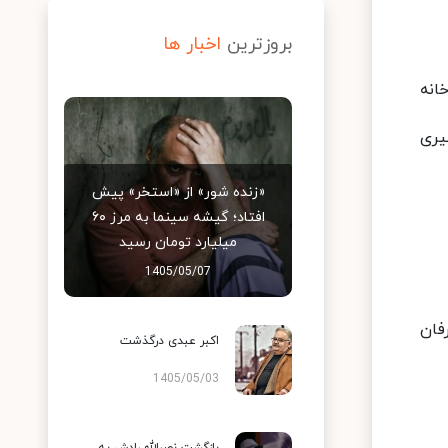
بروزترین
اخبار ها
انه
یری
«زنده شور» از «استخر» پیش
افتاد؛ گیشه سینما به مرز ۶۰
میلیارد تومان رسید
1405/05/07
فان
اکبر عبدی درگذشت
1405/05/03