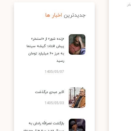
جدیدترین
اخبار ها
«زنده شور» از «استخر»
پیش افتاد؛ گیشه سینما
به مرز ۶۰ میلیارد تومان
رسید
1405/05/07
اکبر عبدی درگذشت
1405/05/03
بازگشت نصرالله رادش به
سریال «مرد سه هزار چهره»؛