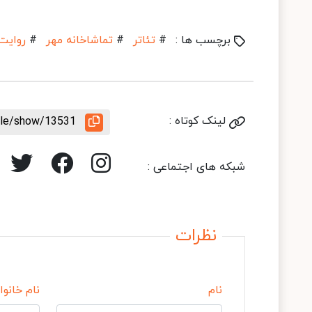
برچسب ها :
#
تئاتر
#
تماشاخانه مهر
#
روایت‌
لینک کوتاه :
icle/show/13531
شبکه های اجتماعی :
نظرات
نام
نام خانوا