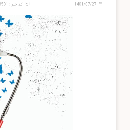
1401/07/27
کد خبر : 13531