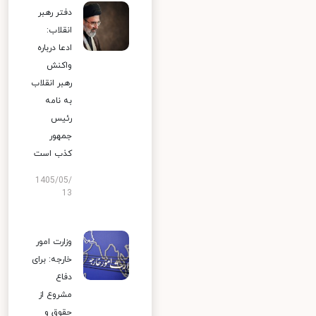
دفتر رهبر
انقلاب:
ادعا درباره
واکنش
رهبر انقلاب
به نامه
رئیس
جمهور
کذب است
1405/05/
13
وزارت امور
خارجه: برای
دفاع
مشروع از
حقوق و