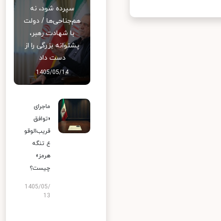
سپرده شود، نه
هم‌جناحی‌ها / دولت
با شهادت رهبر،
پشتوانه بزرگی را از
دست داد
1405/05/14
ماجرای
«توافق
قریب‌الوقو
ع تنگه
هرمز»
چیست؟
1405/05/
13