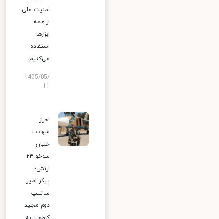
امنیت ملی
از همه
ابزارها
استفاده
می‌کنیم
1405/05/
11
احراز
شهادت
خلبان
سوخو ۲۴
ارتش؛
پیکر امیر
سرتیپ
دوم مجید
کاظمی به