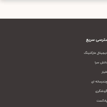
رسی سریع
یتال مارکتینگ
نش سرا
ار
رسانه ای
دشگری
دکست