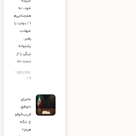
سپرده
شود، نه
هم‌جناحی‌ه
ا / دولت با
شهادت
رهبر،
پشتوانه
بزرگی را از
دست داد
1405/05/
14
ماجرای
«توافق
قریب‌الوقو
ع تنگه
هرمز»