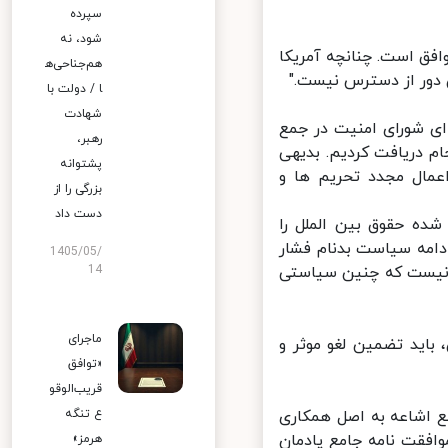
سپرده
شود، نه
فق است. چنانچه آمریکا
هم‌جناحی‌ه
دور از دسترس نیست."
ا / دولت با
شهادت
ی شورای امنیت در جمع
رهبر،
م دریافت کردیم. بدیهی
پشتوانه
مال مجدد تحریم ها و
بزرگی را از
دست داد
ه حقوق بین الملل را
دامه سیاست بدنام فشار
1405/05/
 نیست که چنین سیاستی
14
ماجرای
اید تضمین لغو موثر و
«توافق
قریب‌الوقو
 اشاعه به اصل همکاری
ع تنگه
فقت نامه جامع پادمان
هرمز»