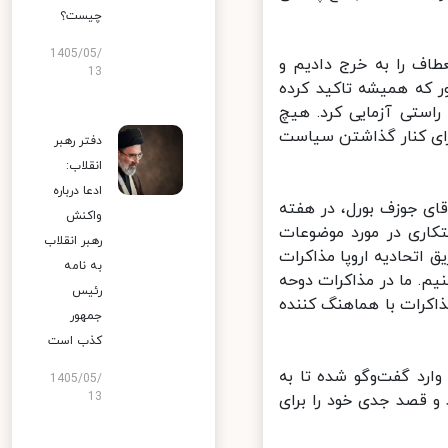
چیست؟
1405/05/
اف را به خرج دادیم و
13
 که همیشه تاکید کرده
راستی آزمایی کرد. هیچ
ای کنار گذاشتن سیاست
دفتر رهبر
انقلاب:
ادعا درباره
قای جوزف بورل، در هفته
واکنش
کاری در مورد موضوعات
رهبر انقلاب
اتحادیه اروپا مذاکرات
به نامه
م. ما در مذاکرات دوحه
رئیس
کرات با هماهنگ کننده
جمهور
کذب است
ارد گفت‌وگو شده تا به
1405/05/
13
 قصد جدی خود را برای