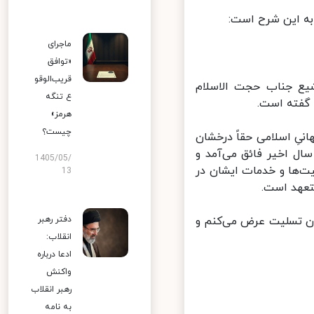
ه این شرح است:
ماجرای
«توافق
قریب‌الوقو
یع جناب حجت الاسلام
ع تنگه
گفته است.
هرمز»
چیست؟
یِ اسلامی حقاً درخشان
ل اخیر فائق می‌آمد و
1405/05/
ت‌ها و خدمات ایشان در
13
عهد است.
ان تسلیت عرض می‌کنم و
دفتر رهبر
انقلاب:
ادعا درباره
واکنش
رهبر انقلاب
به نامه