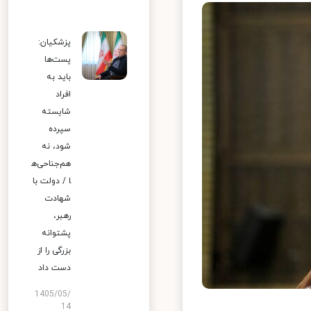
پزشکیان:
پست‌ها
باید به
افراد
شایسته
سپرده
شود، نه
هم‌جناحی‌ه
ا / دولت با
شهادت
رهبر،
پشتوانه
بزرگی را از
دست داد
1405/05/
14