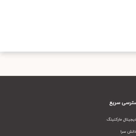
رسی سریع
یتال مارکتینگ
نش سرا