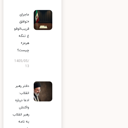
ماجرای
«توافق
قریب‌الوقو
ع تنگه
هرمز»
چیست؟
1405/05/
13
دفتر رهبر
انقلاب:
ادعا درباره
واکنش
رهبر انقلاب
به نامه