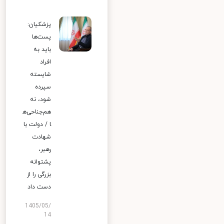
پزشکیان:
پست‌ها
باید به
افراد
شایسته
سپرده
شود، نه
هم‌جناحی‌ه
ا / دولت با
شهادت
رهبر،
پشتوانه
بزرگی را از
دست داد
1405/05/
14