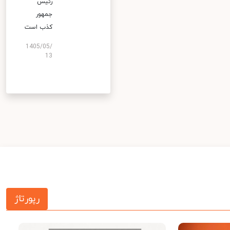
رئیس
جمهور
کذب است
1405/05/
13
رپورتاژ