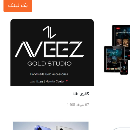
بک لینک
گالری طلا
07 مرداد 1405