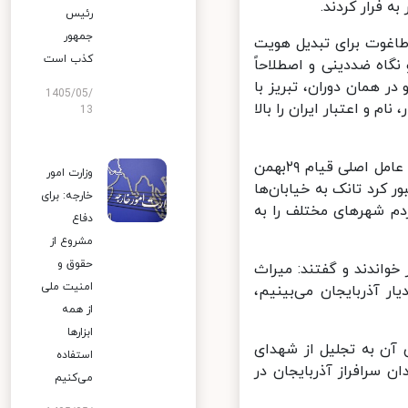
 فرار کردند.
رئیس
جمهور
اغوت برای تبدیل هویت
کذب است
اه ضددینی و اصطلاحاً
 همان دوران، تبریز با
1405/05/
و اعتبار ایران را بالا
13
حضرت آیت‌الله خامنه‌ای، «ایمان اسلامی» و «غیرت دینی» مردم تبریز را دو عامل اصلی قیام ۲۹بهمن
وزارت امور
کرد تانک به خیابان‌ها
خارجه: برای
م شهرهای مختلف را به
دفاع
مشروع از
حقوق و
اندند و گفتند: میراث
امنیت ملی
 آذربایجان می‌بینیم،
از همه
ابزارها
 آن به تجلیل از شهدای
استفاده
 سرافراز آذربایجان در
می‌کنیم