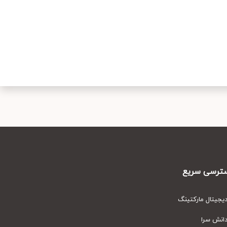
رسی سریع
یتال مارکتینگ
نش سرا