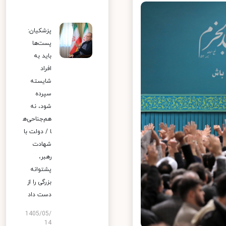
پزشکیان:
پست‌ها
باید به
افراد
شایسته
سپرده
شود، نه
هم‌جناحی‌ه
ا / دولت با
شهادت
رهبر،
پشتوانه
بزرگی را از
دست داد
1405/05/
14