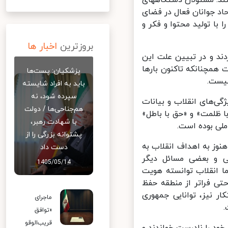
د جوانان فعال در فضای
با تولید محتوا و فکر و
بروزترین
اخبار ها
ند و در تبیین علت این
همچنانکه تاکنون بارها
پزشکیان: پست‌ها
یست.
باید به افراد شایسته
سپرده شود، نه
گی‌های انقلاب و بیانات
هم‌جناحی‌ها / دولت
ا ظلمت» و «حق با باطل»
با شهادت رهبر،
ی بوده است.
پشتوانه بزرگی را از
وز به اهداف انقلاب به
دست داد
 و بعضی مسائل دیگر
1405/05/14
ا انقلاب توانسته هویت
ی فراتر از منطقه حفظ
 نیز، توانایی جمهوری
ماجرای
«توافق
قریب‌الوقو
د را نادرست خواندند و