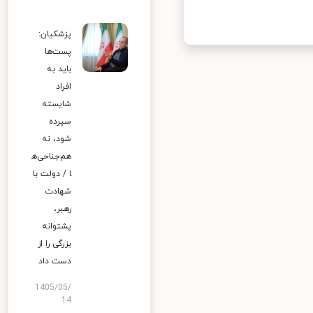
پزشکیان:
پست‌ها
باید به
افراد
شایسته
سپرده
شود، نه
هم‌جناحی‌ه
ا / دولت با
شهادت
رهبر،
پشتوانه
بزرگی را از
دست داد
1405/05/
14