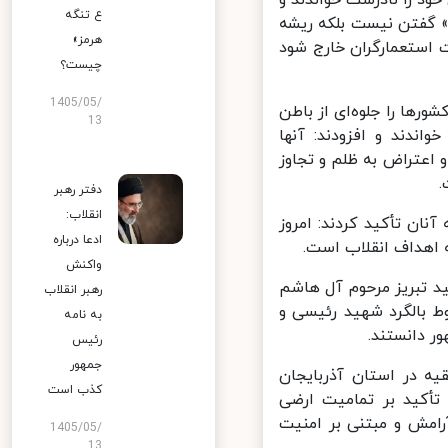
ع تنگه
 گفتن نیست بلکه ریشه
هرمز»
 استعمارگران خارج شود
چیست؟
1405/05/
رها را جلوه‌ای از باطن
13
دند و افزودند: آنها
اعتراض به ظلم و تجاوز
دفتر رهبر
انقلاب:
ان تأکید کردند: امروز
ادعا درباره
اهداف انقلاب است.
واکنش
 تبریز مرحوم آل هاشم
رهبر انقلاب
 بالگرد شهید رئیسی و
به نامه
 دانستند.
رئیس
جمهور
ه در استان آذربایجان
کذب است
کید بر تمامیت ارضی
امش و مبتنی بر امنیت
1405/05/
13