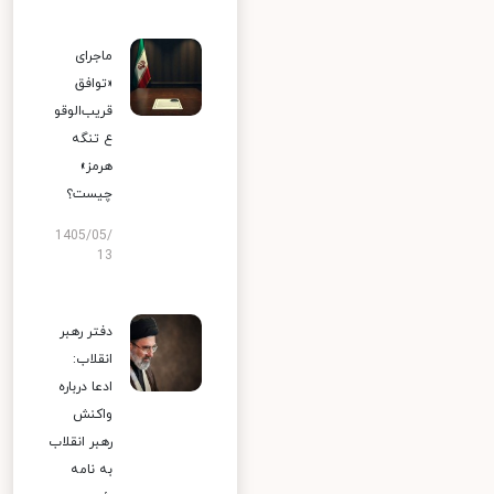
ماجرای
«توافق
قریب‌الوقو
ع تنگه
هرمز»
چیست؟
1405/05/
13
دفتر رهبر
انقلاب:
ادعا درباره
واکنش
رهبر انقلاب
به نامه