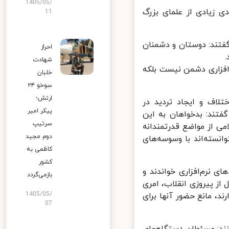
1405/05/
 زیادی از علمای بزرگ
11
تند: دوستان و دشمنان
احراز
شهادت
افزاری دشمن نیست بلکه
خلبان
سوخو ۲۴
ارتش؛
لاف و ایجاد تردید در
پیکر امیر
ند: بدخواهان به این
سرتیپ
ی از مواضع قدرتمندانه
دوم مجید
نسته‌اند با وسوسه‌های
کاظمی به
کشور
تهدیدهای نرم‌افزاری خواندند و
بازمی‌گردد
شکوه و با عظمت آحاد مردم آن هم پس از گذشت ۴۶ سال از پیروزی انقلاب، امری
1405/05/
، مانع حضور آنها برای
07
ند: مسئولان دستگاههای