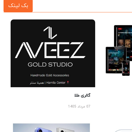
بک لینک
گالری طلا
07 مرداد 1405