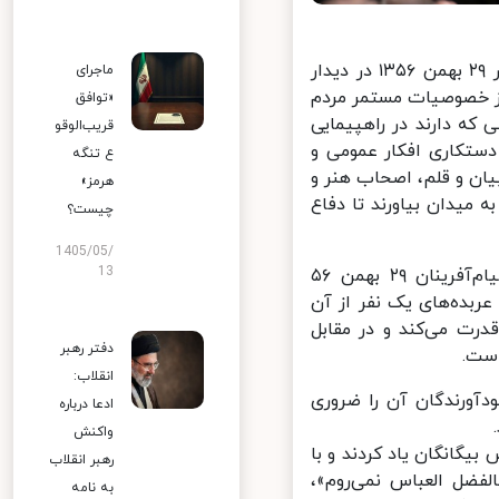
رهبر معظم انقلاب اسلامی صبح امروز در سالروز قیام عظیم مردم تبریز در ۲۹ بهمن ۱۳۵۶ در دیدار
ماجرای
از خصوصیات مستمر مردم
«توافق
که دارند در راهپیمایی
قریب‌الوقو
 دستکاری افکار عمومی و
ع تنگه
یان و قلم، اصحاب هنر و
هرمز»
میدان بیاورند تا دفاع
چیست؟
1405/05/
13
حضرت آیت‌الله خامنه‌ای،‌ ایمان و روحیه جوانان امروز تبریز را میراث قیام‌آفرینان ۲۹ بهمن ۵۶
ربده‌های یک نفر از آن
رت می‌کند و در مقابل
دفتر رهبر
ت.
انقلاب:
 خصوصیات حادثه عظیم ۲۹بهمن و بوجودآورندگان آن را ضروری
ادعا درباره
واکنش
یگانگان یاد کردند و با
رهبر انقلاب
فضل العباس نمی‌روم»،
به نامه