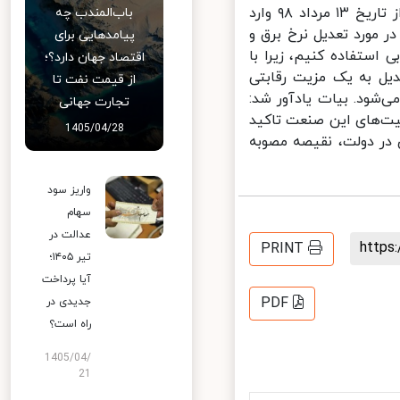
دولت مطرح شود، صرفاً موضوع تعیین تکلیف دستگاه‌هایی است که قبل از تاریخ ۱۳ مرداد ۹۸ وارد
باب‌المندب چه
 مورد تعدیل نرخ برق و
پیامدهایی برای
ستفاده کنیم، زیرا با
اقتصاد جهان دارد؟؛
یل به یک مزیت رقابتی
از قیمت نفت تا
ود. بیات یادآور شد:
تجارت جهانی
ت‌های این صنعت تاکید
1405/04/28
در دولت، نقیصه مصوبه
واریز سود
سهام
عدالت در
http
PRINT
تیر ۱۴۰۵؛
آیا پرداخت
PDF
جدیدی در
راه است؟
1405/04/
21