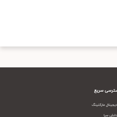
رسی سریع
یتال مارکتینگ
نش سرا