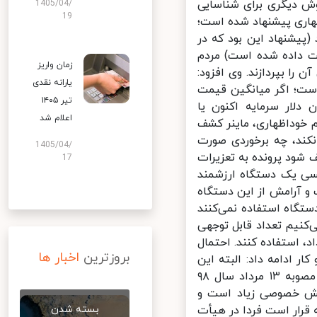
ش دیگری برای شناسایی
1405/04/
19
اری پیشنهاد شده است؛
یشنهاد این بود که در
 داده شده است) مردم
زمان واریز
را بپردازند. وی افزود:
یارانه نقدی
هزار دستگاه در کشور است؛ اگر میانگین قیمت
تیر ۱۴۰۵
 یکهزار دلار در نظر بگیریم یعنی ۴۰۰ میلیون دلار سرمایه اکنون یا
اعلام شد
 خوداظهاری، ماینر کشف
کند، چه برخوردی صورت
1405/04/
ود پرونده به تعزیرات
17
سی یک دستگاه ارزشمند
 راحت و آرامش از این دستگاه
تگاه استفاده نمی‌کنند
نیم تعداد قابل توجهی
د داد، استفاده کنند. احتمال
بروزترین
اخبار ها
 ادامه داد: البته این
مصوبه، یک مصوبه تکمیلی دیگری هم دارد که بحث تعرفه برق است. در مصوبه ۱۳ مرداد سال ۹۸
خش خصوصی زیاد است و
 قرار است فردا در هیأت
بسته شدن