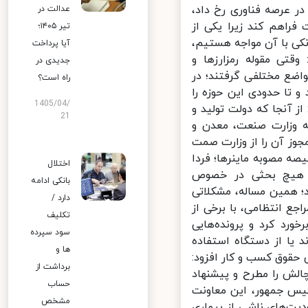
ر عرصه فناوری رخ داد،
عدالت در
فراهم کند زیرا یکی از
تیر ۱۴۰۵؛
کی با آن مواجه هستیم،
آیا پرداخت
ی مقوله رمزارزها و
جدیدی در
ضع مختلفی گرفتند؛ در
راه است؟
نظر گذراند و تا حدودی این حوزه را
1405/04/
 آنجا که دولت تولید و
21
ه وزارت صنعت، معدن و
جوز آن را از وزارت صمت
ه مصوبه ماینرها؛ فردا
اختلال
 هیچ بحثی در خصوص
بانکی ادامه
 همین مساله، مشکلاتی
دارد /
ع انتظامی، با برخی از
تکلیف
ورد کرد و پرونده‌هایی
سود سپرده
یا از دستگاه استفاده
ها و
حقوق کسب و کار افزود:
برداشت از
ش را مطرح و پیشنهاد
حساب
یس جمهور، این معاونت
مشخص
ت‌های ناشی از بیماری