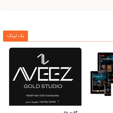
بک لینک
گالری طلا