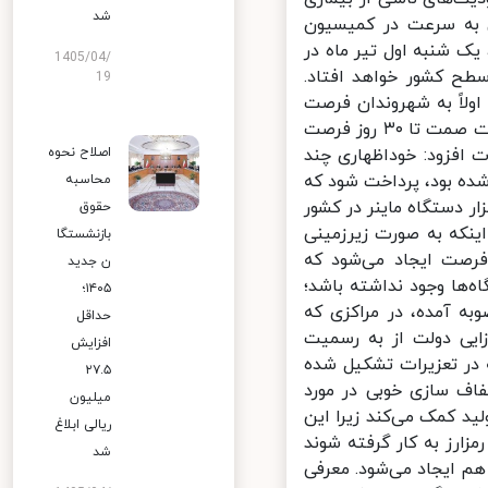
شد
به سرعت در کمیسیون
 شنبه اول تیر ماه در
1405/04/
 کشور خواهد افتاد.
19
د، اولاً به شهروندان فرصت
خوداظهاری داده شده است؛ یعنی دارندگان دستگاه ماینر از تاریخ اعلام وزارت صمت تا ۳۰ روز فرصت
 افزود: خوداظهاری چند
اصلاح نحوه
ده بود، پرداخت شود که
محاسبه
ی برای دولت است؛ همچنین طبق آمار غیررسمی حداقل ۴۰۰ هزار دستگاه ماینر در کشور
حقوق
ینکه به صورت زیرزمینی
بازنشستگا
رصت ایجاد می‌شود که
ن جدید
ها وجود نداشته باشد؛
۱۴۰۵؛
ه آمده، در مراکزی که
حداقل
یی دولت از به رسمیت
افزایش
در تعزیرات تشکیل شده
۲۷.۵
ف سازی خوبی در مورد
میلیون
د کمک می‌کند زیرا این
ریالی ابلاغ
زارز به کار گرفته شوند
شد
م ایجاد می‌شود. معرفی