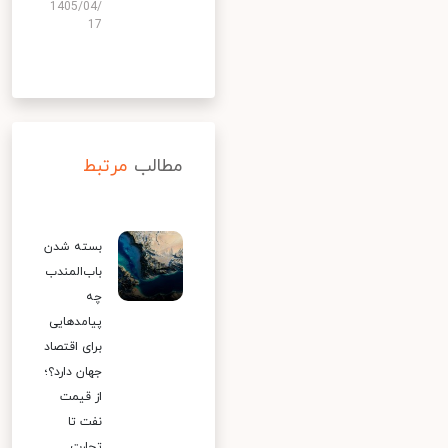
1405/04/
17
مطالب
مرتبط
بسته شدن
باب‌المندب
چه
پیامدهایی
برای اقتصاد
جهان دارد؟؛
از قیمت
نفت تا
تجارت