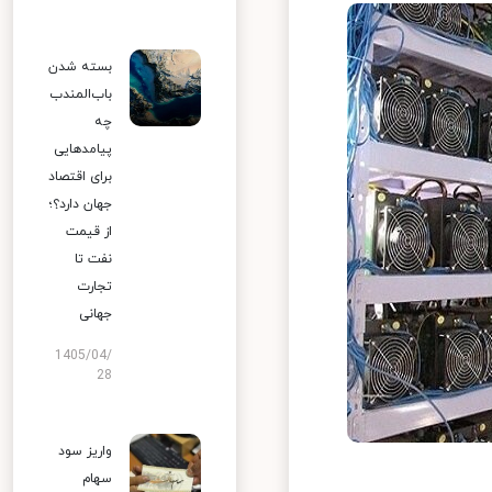
بسته شدن
باب‌المندب
چه
پیامدهایی
برای اقتصاد
جهان دارد؟؛
از قیمت
نفت تا
تجارت
جهانی
1405/04/
28
واریز سود
سهام