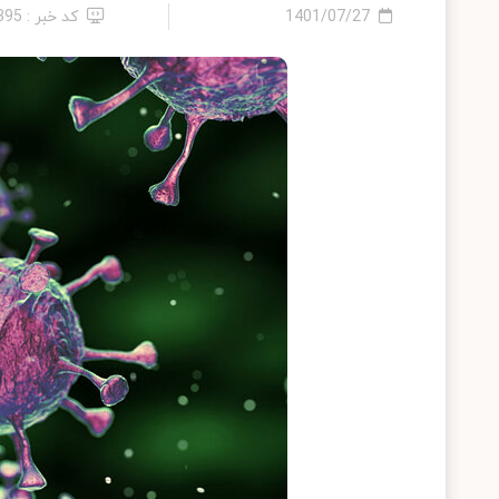
1401/07/27
کد خبر : 395