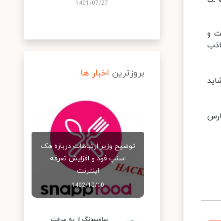
1401/07/27
ت و
اذب
بروزترین
اخبار ها
اید
اً ویروس "SARS-CoV-۲" از ماه مارس
توضیح وزیر ارتباطات درباره هک
اسنپ‌ فود و افزایش تعرفه
اینترنت
1402/10/10
سامسونگ از به سرقت