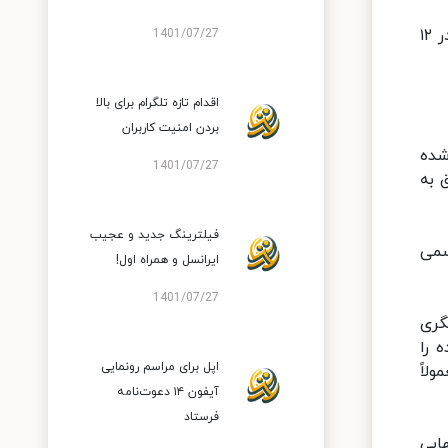
آنها آزمایش‌های نمونه فاضلاب را بین ژانویه ۲۰۱۸ و دسامبر ۲۰۱۹ انجام دادند و وجود ژنوم ویروس را در یکی از آنها که در ۱۲
1401/07/27
اقدام تازه تلگرام برای بالا
بردن امنیت کاربران
شده
1401/07/27
 به
فیلترینگ جدید و عجیب
ای رسمی
ایرانسل و همراه اول!
1401/07/27
Peer rev)، به روند بازنگری
 را
اپل برای مراسم رونمایی
لاً
آیفون ۱۴ دعوت‌نامه
فرستاد
ایی