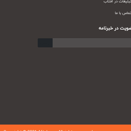
یغات در آفتاب
س با ما
ت در خبرنامه
ارسال