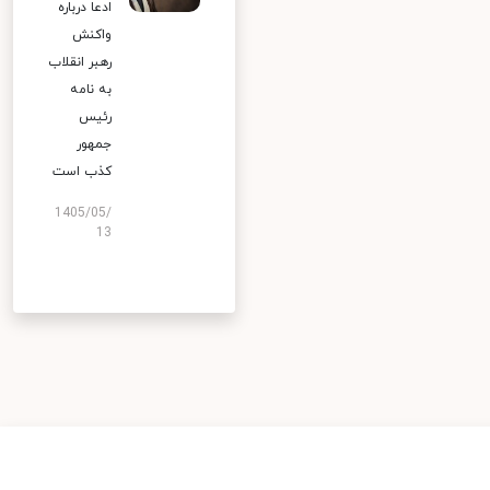
ادعا درباره
واکنش
رهبر انقلاب
به نامه
رئیس
جمهور
کذب است
1405/05/
13