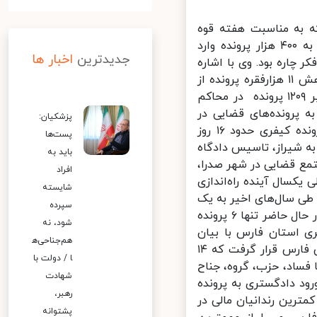
فرانس خبری که به مناسبت هفته قوه
قضائیه برگزار شد، ضمن بزرگداشت این ایام، گفت: سال گذشته نزدیک به ۴۰۰ هزار پرونده وارد
جدیدترین
اخبار ها
اره بود. وی با اشاره
به تلاش‌های دستگاه قضایی برای کاهش هرچه بیشتر اطاله دادرسی و کاهش ۱۱ هزارفقره پرونده از
موجودی دادگستری فارس طی یکسال گذشته، خاطرنشان کرد: اکنون بالغ بر ۱۲۰۹ پرونده در محاکم
پرونده‌های قضایی در
پزشکیان:
محاکم فارس را چشمگیر دانست و گفت: یک پرونده حقوقی ۲۵ و یک پرونده کیفری حدود ۱۶ روز
پست‌ها
 شیراز، تاسیس دادگاه
باید به
 قضایی در شهر صدرا،
افراد
کسال آینده راه‌اندازی
شایسته
ان کرد: وجود پرونده‌های مسن با عمر بیش از ۲ سال طی سال‌های اخیر به یک
سپرده
چالش در فارس تبدیل شده بود که سال گذشته ۵ هزار فقره آن کم شد و در حال حاضر تنها ۶ پرونده
شود، نه
استان فارس با بیان
هم‌جناحی‌ه
اینکه سال گذشته ۴۳ پرونده فساد اقتصادی در دستور کار دستگاه قضایی فارس قرار گرفت که ۱۴
ا / دولت با
فساد، حزب، گروه، جناح
شهادت
 دادگستری به پرونده
رهبر،
رین رندانیان مالی در
پشتوانه