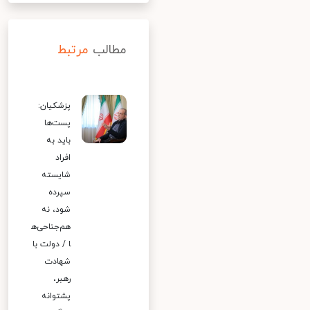
مطالب
مرتبط
پزشکیان:
پست‌ها
باید به
افراد
شایسته
سپرده
شود، نه
هم‌جناحی‌ه
ا / دولت با
شهادت
رهبر،
پشتوانه