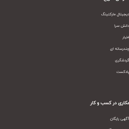
یتال مارکتینگ
نش سرا
ار
رسانه ای
دشگری
دکست
ری در کسب و کار
ی رایگان