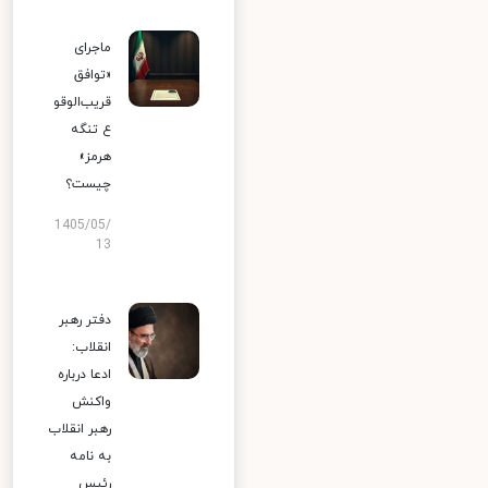
ماجرای
«توافق
قریب‌الوقو
ع تنگه
هرمز»
چیست؟
1405/05/
13
دفتر رهبر
انقلاب:
ادعا درباره
واکنش
رهبر انقلاب
به نامه
رئیس