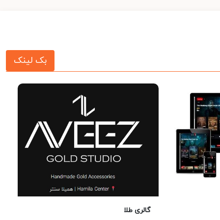
بک لینک
گالری طلا