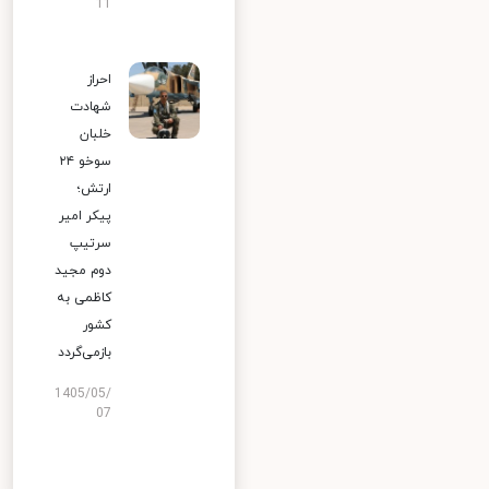
11
احراز
شهادت
خلبان
سوخو ۲۴
ارتش؛
پیکر امیر
سرتیپ
دوم مجید
کاظمی به
کشور
بازمی‌گردد
1405/05/
07