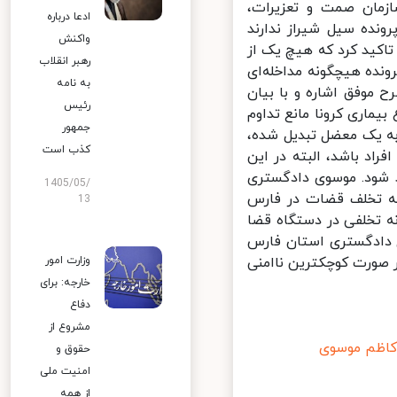
زمان صمت و تعزیرات،
ادعا درباره
نده سیل شیراز ندارند
واکنش
کید کرد که هیچ یک از
رهبر انقلاب
ده هیچگونه مداخله‌ای
به نامه
موفق اشاره و با بیان
رئیس
وع بیماری کرونا مانع تداوم
جمهور
 یک معضل تبدیل شده،
کذب است
د باشد، البته در این
 شود. موسوی دادگستری
1405/05/
ه تخلف قضات در فارس
13
ه تخلفی در دستگاه قضا
دادگستری استان فارس
د کرد: در صورت کوچکترین ناامنی
وزارت امور
خارجه: برای
دفاع
مشروع از
اظم موسوی
حقوق و
امنیت ملی
از همه