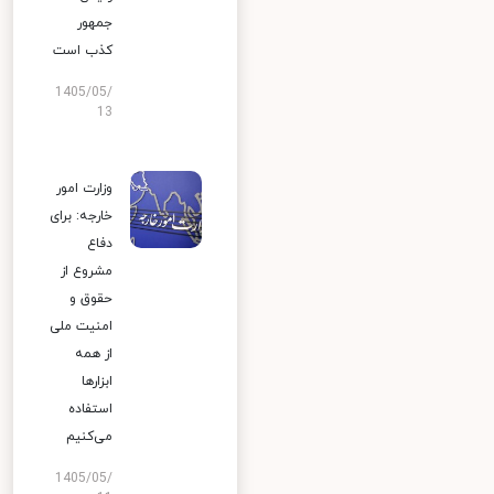
جمهور
کذب است
1405/05/
13
وزارت امور
خارجه: برای
دفاع
مشروع از
حقوق و
امنیت ملی
از همه
ابزارها
استفاده
می‌کنیم
1405/05/