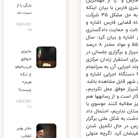
 و ...را از مهمترین
بزرگی را از
 فارس با بیان اینکه
دست داد
امسال ٣٢٠ زندانی جرائم غیرعمد با کمک خیرین در فارس آزاد شده‌اند، به حل مشکل ۳۵ شرکت
ه قضایی فارس اشاره و
1405/05/
شکل ١٢ واحد تولیدی با دخالت و حمایت دادگستری
14
ره و بیان کرد: سال
گذشته در سرقت مسلحانه ۵۸، آدم ربایی و تجاوز به عنف ۶۳، تیراندازی ۵۵ و مواد مخدر ۸ درصد
ز و برگزاری جلساتی در
ماجرای
ی استقرار زندان مرکزی
«توافق
 اجرایی آن به سرانجام
قریب‌الوقو
. او همچنین به اجرای طرح "مقابله علوی با مظاهر فساد" با حضور ۲۸ دستگاه اجرایی اشاره و
ع تنگه
شهر قابل مشاهده باشد.
هرمز»
از موفق عمل نکردیم،
چیست؟
بیان کرد: ساماندهی و جمع آوری بد پوشش‌ها و معتادان متجاهر در دستور کار است و از رسانه‎ها هم
1405/05/
طالبه کنند. موسوی با
13
ن نداریم، احتمال داد
ت به شکل علنی برگزار
رس در حال تکمیل شدن
دفتر رهبر
شان کرد: اگرچه متولی
انقلاب: