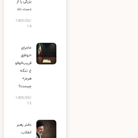
بزرگی را از
دست داد
1405/05/
14
ماجرای
«توافق
قریب‌الوقو
ع تنگه
هرمز»
چیست؟
1405/05/
13
دفتر رهبر
انقلاب: