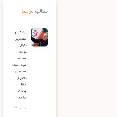
مطالب
مرتبط
پزشکیان:
مهم‌ترین
نگرانی
دولت
معیشت
مردم است؛
مصلحتی
بالاتر از
حفظ
وحدت
نداریم
1405/05/
18