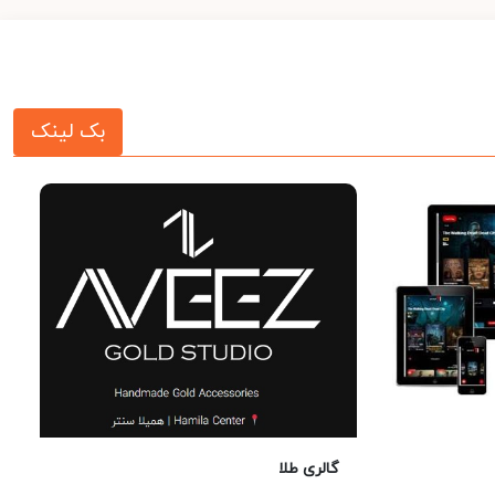
بک لینک
گالری طلا