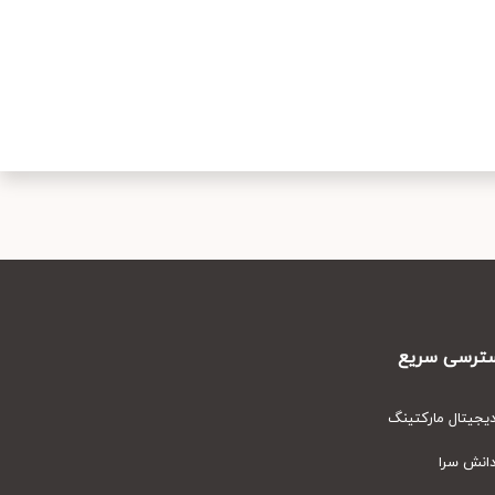
رسی سریع
یتال مارکتینگ
نش سرا