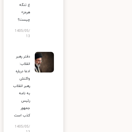
ع تنگه
هرمز»
چیست؟
1405/05/
13
دفتر رهبر
انقلاب:
ادعا درباره
واکنش
رهبر انقلاب
به نامه
رئیس
جمهور
کذب است
1405/05/