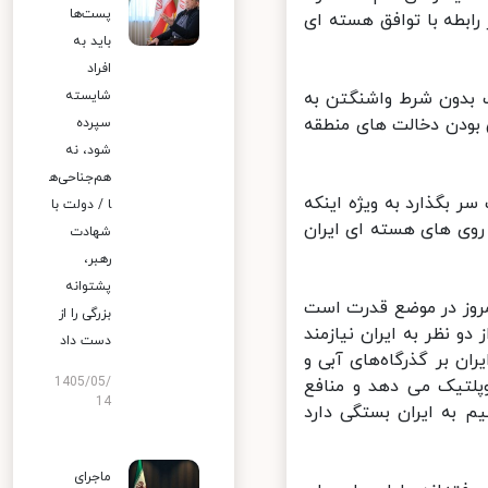
پست‌ها
طه با توافق هسته ای
باید به
افراد
بدون شرط واشنگتن به
شایسته
بودن دخالت های منطقه
سپرده
شود، نه
هم‌جناحی‌ه
 بگذارد به ویژه اینکه
ا / دولت با
ی های هسته ای ایران
شهادت
رهبر،
پشتوانه
مروز در موضع قدرت است
بزرگی را از
 نظر به ایران نیازمند
دست داد
ن بر گذرگاه‌های آبی و
1405/05/
لتیک می دهد و منافع
14
 به ایران بستگی دارد
ماجرای