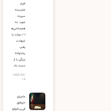
افراد
شایسته
سپرده
شود، نه
هم‌جناحی‌ه
ا / دولت با
شهادت
رهبر،
پشتوانه
بزرگی را از
دست داد
1405/05/
14
ماجرای
«توافق
قریب‌الوقو