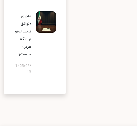
ماجرای
«توافق
قریب‌الوقو
ع تنگه
هرمز»
چیست؟
1405/05/
13