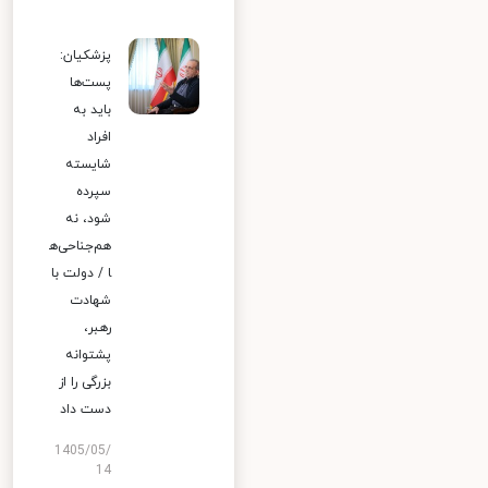
پزشکیان:
پست‌ها
باید به
افراد
شایسته
سپرده
شود، نه
هم‌جناحی‌ه
ا / دولت با
شهادت
رهبر،
پشتوانه
بزرگی را از
دست داد
1405/05/
14