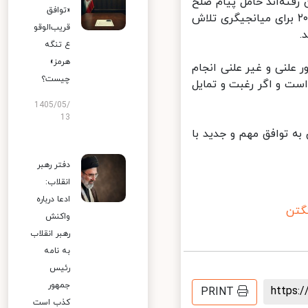
فته‌اند حامل پیام صلح
«توافق
از سوی آمریکا بودند و چه بسا قطری ها اکنون همانند عمانی ها در سال ۲۰۱۵ برای میانجیگری تلاش
قریب‌الوقو
ع تنگه
هرمز»
لنی و غیر علنی انجام
چیست؟
ست و اگر رغبت و تمایل
1405/05/
13
 توافق مهم و جدید با
دفتر رهبر
انقلاب:
ادعا درباره
تن
واکنش
رهبر انقلاب
به نامه
رئیس
جمهور
https
PRINT
کذب است